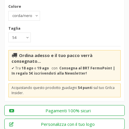
Colore
Taglia
Ordina adesso e il tuo pacco verrà
consegnato...
✔
Tra
18 ago
e
19 ago
con
Consegna al BRT FermoPoint |
In regalo 5€ iscrivendoti alla Newsletter!
Acquistando questo prodotto guadagni
54 punti
sul tuo Grilca
Insider.
Pagamenti 100% sicuri
Personalizza con il tuo logo