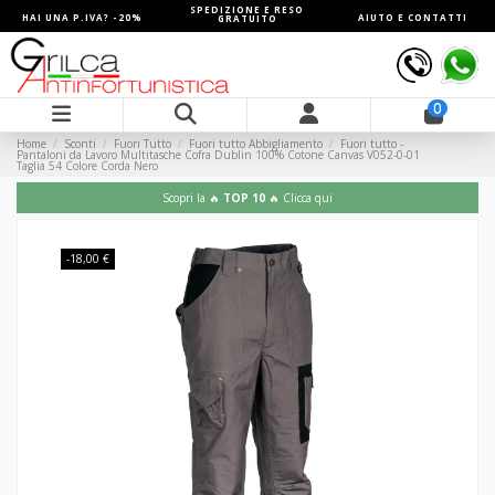
SPEDIZIONE E RESO
HAI UNA P.IVA? -20%
AIUTO E CONTATTI
GRATUITO
0
Home
Sconti
Fuori Tutto
Fuori tutto Abbigliamento
Fuori tutto -
Pantaloni da Lavoro Multitasche Cofra Dublin 100% Cotone Canvas V052-0-01
Taglia 54 Colore Corda Nero
Scopri la 🔥
TOP 10
🔥 Clicca qui
-18,00 €