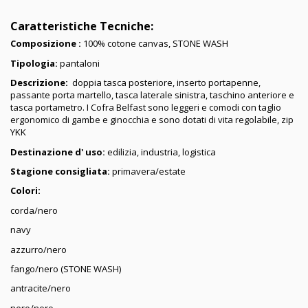
Caratteristiche Tecniche:
Composizione :
100% cotone canvas, STONE WASH
Tipologia:
pantaloni
Descrizione:
doppia tasca posteriore, inserto portapenne,
passante porta martello, tasca laterale sinistra, taschino anteriore
e
tasca portametro. I Cofra Belfast sono leggeri e comodi con taglio
ergonomico di gambe e ginocchia e sono dotati di vita
regolabile, zip
YKK
Destinazione d' uso:
edilizia, industria, logistica
Stagione consigliata:
primavera/estate
Colori:
corda/nero
navy
azzurro/nero
fango/nero (STONE WASH)
antracite/nero
nero/nero