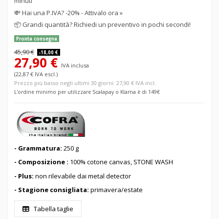
minuti
💸
Hai una P.IVA? -20% - Attivalo ora »
📦
Grandi quantità? Richiedi un preventivo in pochi secondi!
Pronta consegna
45,90 €
-18,00 €
27,90 €
IVA inclusa
(22,87 € IVA escl.)
Prezzo più basso negli ultimi 30 giorni: 27,90 € IVA incl.
L'ordine minimo per utilizzare Scalapay o Klarna è di 149€
- Grammatura:
250 g
- Composizione :
100% cotone canvas, STONE WASH
- Plus:
non rilevabile dai metal detector
- Stagione consigliata:
primavera/estate
Tabella taglie