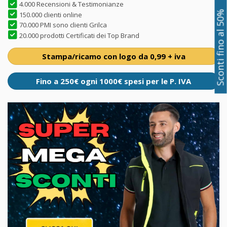
4.000 Recensioni & Testimonianze
Sconti fino al 50%
150.000 clienti online
70.000 PMI sono clienti Grilca
20.000 prodotti Certificati dei Top Brand
Stampa/ricamo con logo da 0,99 + iva
Fino a 250€ ogni 1000€ spesi per le P. IVA