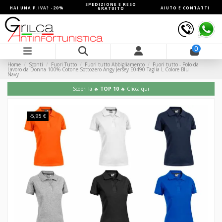
SPEDIZIONE E RESO
HAI UNA P.IVA? -20%
AIUTO E CONTATTI
GRATUITO
0
Home
Sconti
Fuori Tutto
Fuori tutto Abbigliamento
Fuori tutto - Polo da
Lavoro da Donna 100% Cotone Sottozero Angy Jersey E0490 Taglia L Colore Blu
Navy
Scopri la 🔥
TOP 10
🔥 Clicca qui
-5,95 €