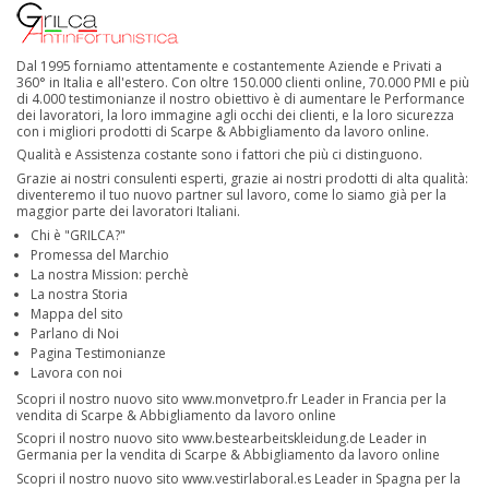
Dal 1995 forniamo attentamente e costantemente Aziende e Privati a
360° in Italia e all'estero. Con oltre 150.000 clienti online, 70.000 PMI e più
di 4.000 testimonianze il nostro obiettivo è di aumentare le Performance
dei lavoratori, la loro immagine agli occhi dei clienti, e la loro sicurezza
con i migliori prodotti di Scarpe & Abbigliamento da lavoro online.
Qualità e Assistenza costante sono i fattori che più ci distinguono.
Grazie ai nostri consulenti esperti, grazie ai nostri prodotti di alta qualità:
diventeremo il tuo nuovo partner sul lavoro, come lo siamo già per la
maggior parte dei lavoratori Italiani.
Chi è "GRILCA?"
Promessa del Marchio
La nostra Mission: perchè
La nostra Storia
Mappa del sito
Parlano di Noi
Pagina Testimonianze
Lavora con noi
Scopri il nostro nuovo sito
www.monvetpro.fr
Leader in Francia per la
vendita di Scarpe & Abbigliamento da lavoro online
Scopri il nostro nuovo sito
www.bestearbeitskleidung.de
Leader in
Germania per la vendita di Scarpe & Abbigliamento da lavoro online
Scopri il nostro nuovo sito
www.vestirlaboral.es
Leader in Spagna per la