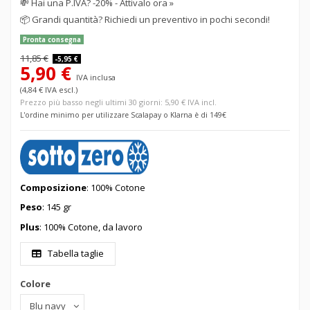
💸
Hai una P.IVA? -20% - Attivalo ora »
📦
Grandi quantità? Richiedi un preventivo in pochi secondi!
Pronta consegna
11,85 €
-5,95 €
5,90 €
IVA inclusa
(4,84 € IVA escl.)
Prezzo più basso negli ultimi 30 giorni: 5,90 € IVA incl.
L'ordine minimo per utilizzare Scalapay o Klarna è di 149€
Composizione
: 100% Cotone
Peso
: 145 gr
Plus
: 100% Cotone, da lavoro
Tabella taglie
Colore