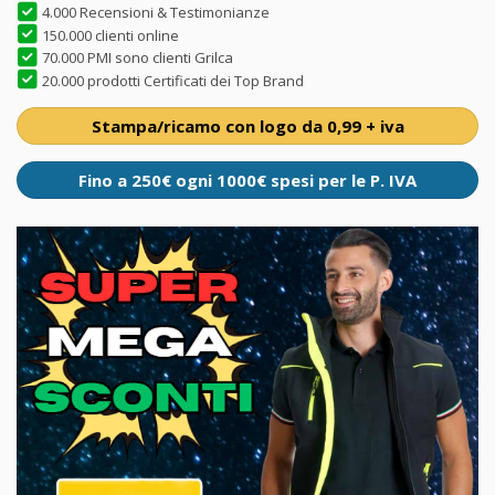
4.000 Recensioni & Testimonianze
150.000 clienti online
70.000 PMI sono clienti Grilca
20.000 prodotti Certificati dei Top Brand
Stampa/ricamo con logo da 0,99 + iva
Fino a 250€ ogni 1000€ spesi per le P. IVA