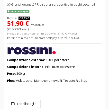
📦
Grandi quantità? Richiedi un preventivo in pochi secondi!
Pronta consegna
87,15 €
-35,25 €
51,90 €
IVA inclusa
(42,54 € IVA escl.)
Prezzo più basso negli ultimi 30 giorni: 51,90 € IVA incl.
L'ordine minimo per utilizzare Scalapay o Klarna è di 149€
Composizione esterna
:
100% poliestere
Composizione interna:
Pile 100% poliestere
Peso:
300 gr
Plus:
Multitasche, Maniche removibili, Tessuto RipStop
Tabella taglie