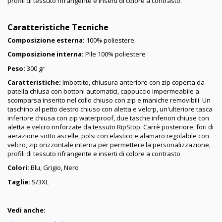
profili di tessuto rifrangente e inserti di colore a contrasto.
Caratteristiche Tecniche
Composizione esterna
:
100% poliestere
Composizione interna:
Pile 100% poliestere
Peso:
300 gr
Caratteristiche:
Imbottito, chiusura anteriore con zip coperta da
patella chiusa con bottoni automatici, cappuccio impermeabile a
scomparsa inserito nel collo chiuso con zip e maniche removibili. Un
taschino al petto destro chiuso con aletta e velcrp, un'ulteriore tasca
inferiore chiusa con zip waterproof, due tasche inferiori chiuse con
aletta e velcro rinforzate da tessuto RipStop. Carrè posteriore, fori di
aerazione sotto ascelle, polsi con elastico e alamaro regolabile con
velcro, zip orizzontale interna per permettere la personalizzazione,
profili di tessuto rifrangente e inserti di colore a contrasto
Colori:
Blu, Grigio, Nero
Taglie:
S/3XL
Vedi anche: