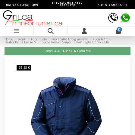
SPEDIZIONE E RESO
HAI UNA P.IVA? -20%
AIUTO E CONTATTI
GRATUITO
0
Home
Sconti
Fuori Tutto
Fuori tutto Abbigliamento
Fuori tutto -
Giubbotto da Lavoro Multitasche Rossini Sniper HH641 Taglia L Colore Blu
Scopri la 🔥
TOP 10
🔥 Clicca qui
-35,25 €