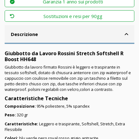
Garanzia 1 anno sui prodotti
Sostituzioni e resi per 90gg
Descrizione
Giubbotto da Lavoro Rossini Stretch Softshell R
Boost HH648
Giubbotto da lavoro firmato Rossini è leggero e traspirante in
tessuto softshell, dotato di chiusura anteriore con zip waterproof e
cappuccio con coulisse removibile con zip un taschino a filetto sul
petto destro chiuso con zip, due tasche inferiori chiuse con zip
waterproof. polsini regolabili con velcro,colori a contrasto.
Caratteristiche Tecniche
Composizione
:
95% poliestere, 5% spandex
Peso:
320 gr
Caratteristiche:
Leggero e traspirante, Softshell, Stretch, Extra
Flessibile
Colori:
blu verde nero royal rosso grigio antracite