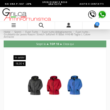
SPEDIZIONE E RESO
HAI UNA P.IVA? -20%
AIUTO E CONTATTI
GRATUITO
0
Home
Sconti
Fuori Tutto
Fuori tutto Abbigliamento
Fuori tutto -
Giubbotto da Lavoro Rossini Stretch Softshell R Boost HH648 Taglia L Colore
Antracite
Scopri la 🔥
TOP 10
🔥 Clicca qui
In saldo!
-18,00 €