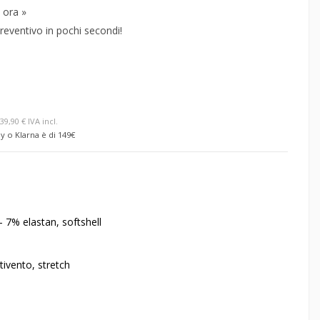
 ora »
reventivo in pochi secondi!
39,90 € IVA incl.
y o Klarna è di 149€
- 7% elastan, softshell
tivento, stretch