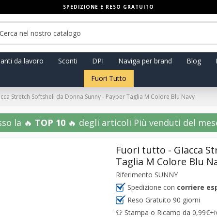
SPEDIZIONE E RESO GRATUITO
anti da lavoro
Sconti
DPI
Naviga per brand
Blog
Fuori Tutto
iacca Stretch Softshell da Donna Sunny - Payper Taglia M Colore Blu Navy
sso la 🔥
TOP 10
🔥 degli articoli Più venduti del mese!
Fuori tutto - Giacca S
Taglia M Colore Blu N
Riferimento
SUNNY
Spedizione con
corriere es
Reso Gratuito 90 giorni
👕 Stampa o Ricamo da 0,99€+iva