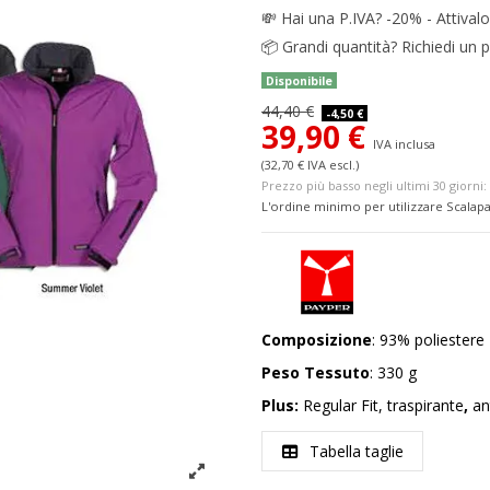
💸
Hai una P.IVA? -20% - Attivalo
📦
Grandi quantità? Richiedi un p
Disponibile
44,40 €
-4,50 €
39,90 €
IVA inclusa
(32,70 € IVA escl.)
Prezzo più basso negli ultimi 30 giorni: 
L'ordine minimo per utilizzare Scalapa
Composizione
: 93% poliestere 
Peso Tessuto
: 330 g
Plus:
Regular Fit, traspirante
,
an
Tabella taglie