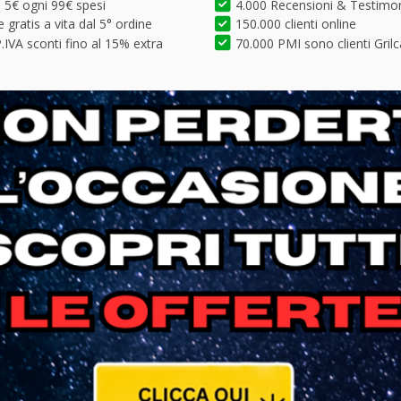
5€ ogni 99€ spesi
4.000 Recensioni & Testimo
 gratis a vita dal 5° ordine
150.000 clienti online
.IVA sconti fino al 15% extra
70.000 PMI sono clienti Grilc