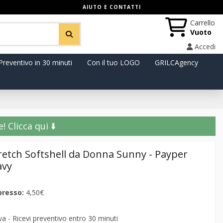
AIUTO E CONTATTI
Carrello
Vuoto
Accedi
Preventivo in 30 minuti
Con il tuo LOGO
GRILCAgency
️ Clicca qui ⬇️
tretch Softshell da Donna Sunny - Payper
avy
presso:
4,50€
 - Ricevi preventivo entro 30 minuti