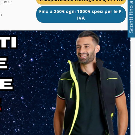
Sconti fino al 50%
nianze
Fino a 250€ ogni 1000€ spesi per le P.
a
IVA