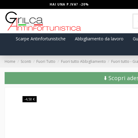
HAI UNA P.IVA? -20%
Scarpe Antinfortunistiche
Abbigliamento da lavoro
Gu
Home
Sconti
Fuori Tutto
Fuori tutto Abbigliamento
Fuori tutto - G
⬇️ Scopri ade
-4,50 €