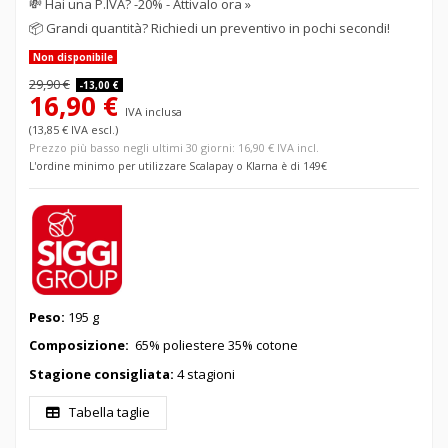
💸
Hai una P.IVA? -20% - Attivalo ora »
📦
Grandi quantità? Richiedi un preventivo in pochi secondi!
Non disponibile
29,90 €
-13,00 €
16,90 €
IVA inclusa
(13,85 € IVA escl.)
Prezzo più basso negli ultimi 30 giorni: 16,90 € IVA incl.
L'ordine minimo per utilizzare Scalapay o Klarna è di 149€
Peso:
195 g
Composizione:
65% poliestere 35% cotone
Stagione consigliata:
4 stagioni
Tabella taglie