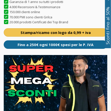
Garanzia di 1 anno su tutti i prodotti
4.000 Recensioni & Testimonianze
Sconti fino al 50%
150.000 clienti online
70.000 PMI sono clienti Grilca
20.000 prodotti Certificati dei Top Brand
Stampa/ricamo con logo da 0,99 + iva
Fino a 250€ ogni 1000€ spesi per le P. IVA