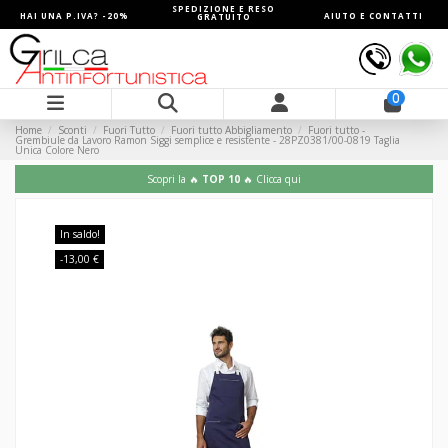
SPEDIZIONE E RESO
HAI UNA P.IVA? -20%
AIUTO E CONTATTI
GRATUITO
0
Home
Sconti
Fuori Tutto
Fuori tutto Abbigliamento
Fuori tutto -
Grembiule da Lavoro Ramon Siggi semplice e resistente - 28PZ0381/00-0819 Taglia
Unica Colore Nero
Scopri la 🔥
TOP 10
🔥 Clicca qui
In saldo!
-13,00 €