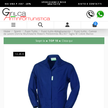
SPEDIZIONE E RESO
HAI UNA P.IVA? -20%
AIUTO E CONTATTI
GRATUITO
0
Home
Sconti
Fuori Tutto
Fuori tutto Abbigliamento
Fuori tutto - Camice
da Lavoro Donna Multitasche Rossini Polibrembo A62307 Taglia M Colore Bianco
Scopri la 🔥
TOP 10
🔥 Clicca qui
-12,45 €