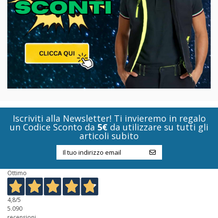
Iscriviti alla Newsletter! Ti invieremo in regalo
un Codice Sconto da
5€
da utilizzare su tutti gli
articoli subito
Ottimo
4,8
/5
5.090
recensioni