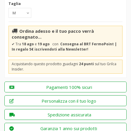
Taglia
Ordina adesso e il tuo pacco verrà
consegnato...
✔
Tra
18 ago
e
19 ago
con
Consegna al BRT FermoPoint |
In regalo 5€ iscrivendoti alla Newsletter!
Acquistando questo prodotto guadagni
24 punti
sul tuo Grilca
Insider.
Pagamenti 100% sicuri
Personalizza con il tuo logo
Spedizione assicurata
Garanzia 1 anno sui prodotti