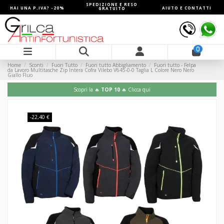
SPEDIZIONE E RESO
HAI UNA P.IVA? -20%
AIUTO E CONTATTI
GRATUITO
0
Home
Sconti
Fuori Tutto
Fuori tutto Abbigliamento
Fuori tutto - Felpa
da Lavoro Multitasche Zip Intera Cofra Vilebo V645-0-0 Taglia L Colore Nero Nero
Giallo Fluo
Scopri la 🔥
TOP 10
🔥 Clicca qui
-22,40 €