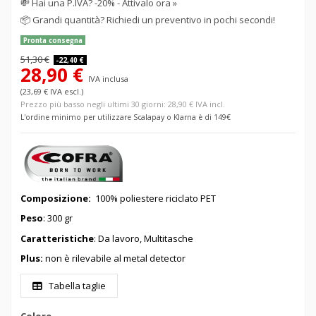
💸
Hai una P.IVA? -20% - Attivalo ora »
📦
Grandi quantità? Richiedi un preventivo in pochi secondi!
Pronta consegna
51,30 €
-22,40 €
28,90 €
IVA inclusa
(23,69 € IVA escl.)
Prezzo più basso negli ultimi 30 giorni: 28,90 € IVA incl.
L'ordine minimo per utilizzare Scalapay o Klarna è di 149€
Composizione:
100% poliestere riciclato PET
Peso
: 300 gr
Caratteristiche
: Da lavoro, Multitasche
Plus:
non è rilevabile al metal detector
Tabella taglie