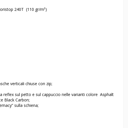
roristop 240T (110 gr/m²)
sche verticali chiuse con zip;
 reflex sul petto e sul cappuccio nelle varianti colore Asphalt
nte Black Carbon;
emacy” sulla schiena;