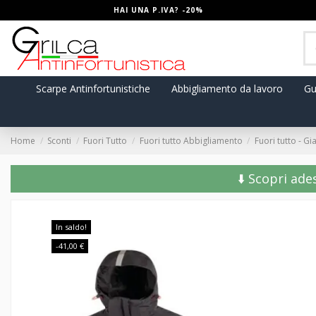
HAI UNA P.IVA? -20%
Scarpe Antinfortunistiche
Abbigliamento da lavoro
Gu
Home
Sconti
Fuori Tutto
Fuori tutto Abbigliamento
Fuori tutto - 
⬇️ Scopri ade
In saldo!
-41,00 €