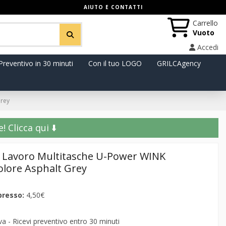
AIUTO E CONTATTI
Carrello
Vuoto
Accedi
Preventivo in 30 minuti
Con il tuo LOGO
GRILCAgency
Grey
️ Clicca qui ⬇️
da Lavoro Multitasche U-Power WINK
olore Asphalt Grey
presso:
4,50€
 - Ricevi preventivo entro 30 minuti