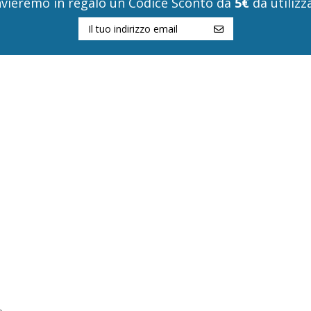
i invieremo in regalo un Codice Sconto da
5€
da utilizza