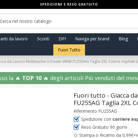
SPEDIZIONE E RESO GRATUITO
anti da lavoro
Sconti
DPI
Naviga per brand
Blog
Fuori Tutto
Giacca da Lavoro Multitasche U-Power WINK FU255AG Taglia 2XL Colore Asphalt 
sso la 🔥
TOP 10
🔥 degli articoli Più venduti del mese!
Fuori tutto - Giacca 
FU255AG Taglia 2XL C
Riferimento
FU255AG
Spedizione con
corriere es
Reso Gratuito 90 giorni
👕 Stampa o Ricamo da 0,99€+iva