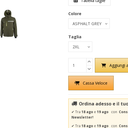
Tabella taglie
Colore
Taglia
Aggiungi a
Cassa Veloce
Ordina adesso e il tu
✔
Tra
18 ago
e
19 ago
con
Cons
Newsletter!
✔
Tra
18 ago
e
19 ago
con
Conse