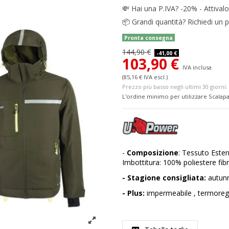
💸
Hai una P.IVA? -20% - Attivalo
📦
Grandi quantità? Richiedi un p
Pronta consegna
144,90 €
-41,00 €
103,90 €
IVA inclusa
(85,16 € IVA escl.)
Prezzo più basso negli ultimi 30 giorni: 
L'ordine minimo per utilizzare Scalapa
-
Composizione
: Tessuto Este
Imbottitura: 100% poliestere fi
- Stagione consigliata:
autun
- Plus:
impermeabile , termoreg