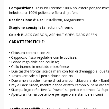
Composizione
: Tessuto Esterno: 100% poliestere pongee mic
Imbottitura: 100% poliestere fibra di grafene
Destinazione d' uso:
Installatori, Magazzinieri
Stagione consigliata:
autunno/inverno
Colori:
BLACK CARBON, ASPHALT GREY, DARK GREEN
CARATTERISTICHE:
• Chiusura centrale con zip;
• Cappuccio fisso regolabile con le coulisse;
• Fondo regolabile con coulisse;
• Collo interno in morbido microfleece;
• Due tasche frontali scalda mani con fori di drenaggio e due ta
• Tasca verticale sul petto chiusa con zip;
• Due ampie tasche interne di cui una con chiusura a zip; • Banda
Grey e Dark Green, mentre bande effetto carbonio nella varia
• Stampa logo reflective “U-Power” sul petto e stampa “U-Supr
• Apertura interna posteriore per agevolare stampe e ricami
Taglie disponibili:
S - M - L - XL - 2XL - 3XL - 4XL - 5XL