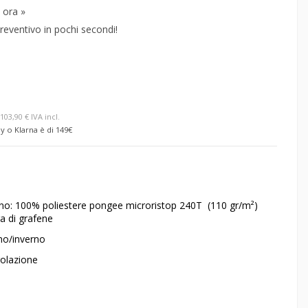
 ora »
reventivo in pochi secondi!
103,90 € IVA incl.
y o Klarna è di 149€
rno: 100% poliestere pongee microristop 240T (110 gr/m²)
bra di grafene
no/inverno
olazione