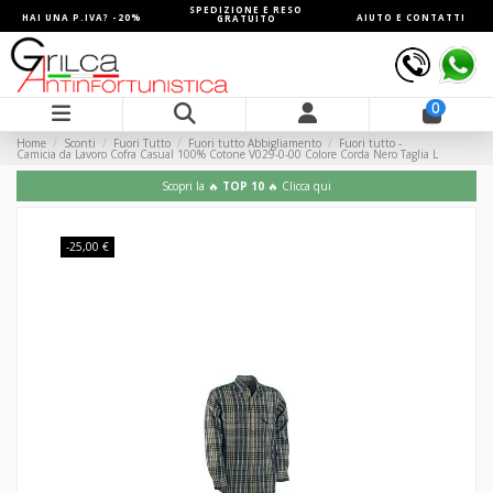
SPEDIZIONE E RESO
HAI UNA P.IVA? -20%
AIUTO E CONTATTI
GRATUITO
0
Home
Sconti
Fuori Tutto
Fuori tutto Abbigliamento
Fuori tutto -
Camicia da Lavoro Cofra Casual 100% Cotone V029-0-00 Colore Corda Nero Taglia L
Scopri la 🔥
TOP 10
🔥 Clicca qui
-25,00 €