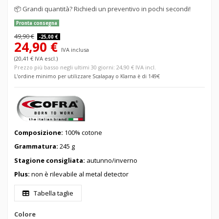
📦
Grandi quantità? Richiedi un preventivo in pochi secondi!
Pronta consegna
49,90 €
-25,00 €
24,90 €
IVA inclusa
(20,41 € IVA escl.)
Prezzo più basso negli ultimi 30 giorni: 24,90 € IVA incl.
L'ordine minimo per utilizzare Scalapay o Klarna è di 149€
Composizione:
100
% cotone
Grammatura:
245 g
Stagione consigliata:
autunno/inverno
Plus:
non è rilevabile al metal detector
Tabella taglie
Colore