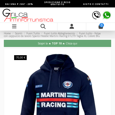
SPEDIZIONE E RESO
HAI UNA P.IVA? -20%
AIUTO E CONTATTI
GRATUITO
0
Home
Sconti
Fuori Tutto
Fuori tutto Abbigliamento
Fuori tutto - Felpa
con cappuccio da lavoro Sparco Hoodie Martini Racing 01279 Taglia XL Colore Blu
Scopri la 🔥
TOP 10
🔥 Clicca qui
-70,00 €