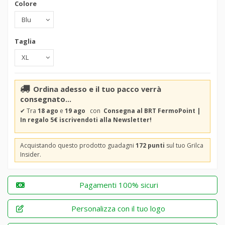
Colore
Taglia
Ordina adesso e il tuo pacco verrà
consegnato...
✔
Tra
18 ago
e
19 ago
con
Consegna al BRT FermoPoint |
In regalo 5€ iscrivendoti alla Newsletter!
Acquistando questo prodotto guadagni
172 punti
sul tuo Grilca
Insider.
Pagamenti 100% sicuri
Personalizza con il tuo logo