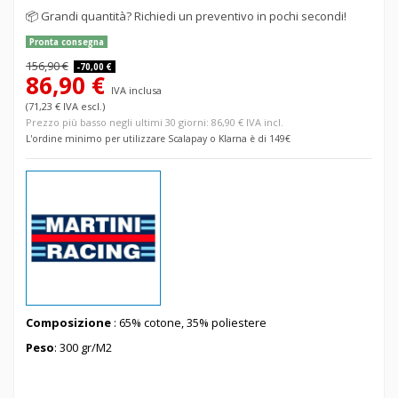
📦
Grandi quantità? Richiedi un preventivo in pochi secondi!
Pronta consegna
156,90 €
-70,00 €
86,90 €
IVA inclusa
(71,23 € IVA escl.)
Prezzo più basso negli ultimi 30 giorni: 86,90 € IVA incl.
L'ordine minimo per utilizzare Scalapay o Klarna è di 149€
Composizione
: 65
% cotone, 35
% poliestere
Peso
: 300 gr/M2