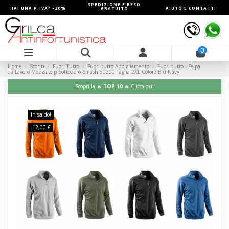
SPEDIZIONE E RESO
HAI UNA P.IVA? -20%
AIUTO E CONTATTI
GRATUITO
0
Home
Sconti
Fuori Tutto
Fuori tutto Abbigliamento
Fuori tutto - Felpa
da Lavoro Mezza Zip Sottozero Smash 50200 Taglia 2XL Colore Blu Navy
Scopri la 🔥
TOP 10
🔥 Clicca qui
In saldo!
-12,00 €