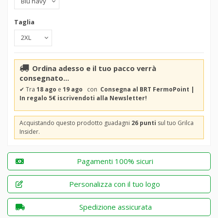
Taglia
Ordina adesso e il tuo pacco verrà
consegnato...
✔
Tra
18 ago
e
19 ago
con
Consegna al BRT FermoPoint |
In regalo 5€ iscrivendoti alla Newsletter!
Acquistando questo prodotto guadagni
26 punti
sul tuo Grilca
Insider.
Pagamenti 100% sicuri
Personalizza con il tuo logo
Spedizione assicurata