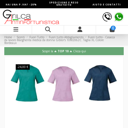
SPEDIZIONE E RESO
HAI UNA P.IVA? -20%
AIUTO E CONTATTI
GRATUITO
0
Home
Sconti
Fuori Tutto
Fuori tutto Abbigliamento
Fuori tutto - Casacca
da lavoro Margherita medica da donna Giblor's 10M2062C. Taglia XL Colore
Bordeaux
Scopri la 🔥
TOP 10
🔥 Clicca qui
-24,00 €