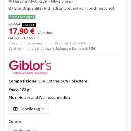
💸
Hai una P.IVA? -20% - Attivalo ora »
📦
Grandi quantità? Richiedi un preventivo in pochi secondi!
Pronta consegna
41,90 €
-24,00 €
17,90 €
IVA inclusa
(14,67 € IVA escl.)
Prezzo più basso negli ultimi 30 giorni: 17,90 € IVA incl.
L'ordine minimo per utilizzare Scalapay o Klarna è di 149€
Composizione
: 50% Cotone, 50% Poliestere
Peso
: 180 gr
Plus
: Health and Wellness, medica
Tabella taglie
Colore