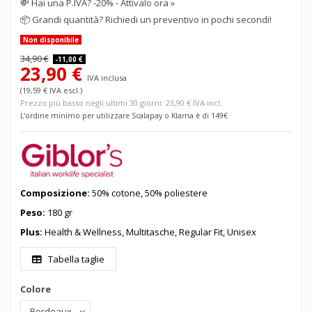
💸
Hai una P.IVA? -20% - Attivalo ora »
📦
Grandi quantità? Richiedi un preventivo in pochi secondi!
Non disponibile
34,90 €
-11,00 €
23,90 €
IVA inclusa
(19,59 € IVA escl.)
Prezzo più basso negli ultimi 30 giorni: 23,90 € IVA incl.
L'ordine minimo per utilizzare Scalapay o Klarna è di 149€
Composizione:
50% cotone, 50% poliestere
Peso:
180 gr
Plus:
Health & Wellness, Multitasche, Regular Fit, Unisex
Tabella taglie
Colore