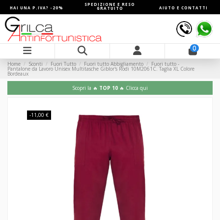
SPEDIZIONE E RESO
HAI UNA P.IVA? -20%
AIUTO E CONTATTI
GRATUITO
0
Home
Sconti
Fuori Tutto
Fuori tutto Abbigliamento
Fuori tutto -
Pantalone da Lavoro Unisex Multitasche Giblor's Rodi 10M2061C. Taglia XL Colore
Bordeaux
Scopri la 🔥
TOP 10
🔥 Clicca qui
-11,00 €