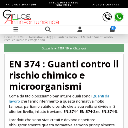
SPEDIZIONE E RESO
HAI UNA P.IVA? -20%
AIUTO E CONTATTI
GRATUITO
0
Home
BLOG
Normative - FAQ | Guanti da lavoro
EN 374 : Guanti contro i
rischi chimici e microorganismi
Scopri la 🔥
TOP 10
🔥 Clicca qui
EN 374 : Guanti contro il
rischio chimico e
microorganismi
Come da titolo possiamo ben intuire quali sono i
guanti da
lavoro
che fanno riferimento a questa normativa molto
famosa, partiamo subito dicendo che a sua volta si divide in 3
ulteriori livello, infatto troviamo
EN:374-1 EN:374-2
ed
EN:374-3
.
I prodotti che sono stati creati e devono rispettare
obbligatoriamente questa normativa servono principalmente