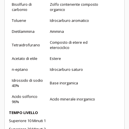
Bisolfuro di
Zolfo contenente composto
carbonio
organico
Toluene
Idrocarburo aromatico
Dietilammina
Ammina
Composto di etere ed
Tetraidrofurano
eterociclico
Acetato di etile
Estere
n-eptano
Idrocarburo saturo
Idrossido di sodio
Base inorganica
40%
Acido solforico
Acido minerale inorganico
96%
TEMPO LIVELLO
Superiore 10 Minuti 1
Superiore 30 Minuti 2