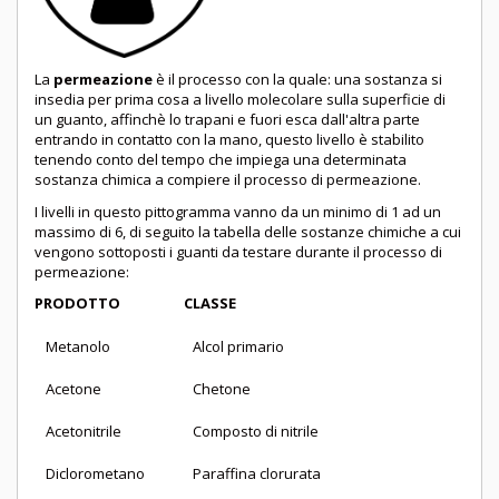
La
permeazione
è il processo con la quale: una sostanza si
insedia per prima cosa a livello molecolare sulla superficie di
un guanto, affinchè lo trapani e fuori esca dall'altra parte
entrando in contatto con la mano, questo livello è stabilito
tenendo conto del tempo che impiega una determinata
sostanza chimica a compiere il processo di permeazione.
I livelli in questo pittogramma vanno da un minimo di 1 ad un
massimo di 6, di seguito la tabella delle sostanze chimiche a cui
vengono
sottopost
i
i guanti da testare
durante
i
l processo di
permeazione:
PRODOTTO CLASSE
Metanolo
Alcol primario
Acetone
Chetone
Acetonitrile
Composto di nitrile
Diclorometano
Paraffina clorurata