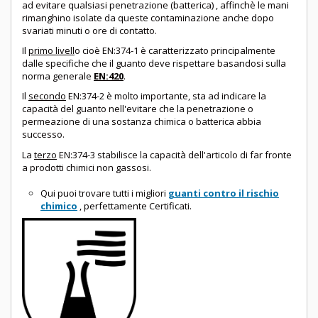
ad evitare qualsiasi penetrazione (batterica) , affinchè le mani
rimanghino isolate da queste contaminazione anche dopo
svariati minuti o ore di contatto.
Il
primo livell
o cioè EN:374-1 è caratterizzato principalmente
dalle specifiche che il guanto deve rispettare basandosi sulla
norma generale
EN:420
.
Il
secondo
EN:374-2 è molto importante, sta ad indicare la
capacità del guanto nell'evitare che la penetrazione o
permeazione di una sostanza chimica o batterica abbia
successo.
La
terzo
EN:374-3 stabilisce la capacità dell'articolo di far fronte
a prodotti chimici non gassosi.
Qui puoi trovare tutti i migliori
guanti contro il rischio
chimico
, perfettamente Certificati.