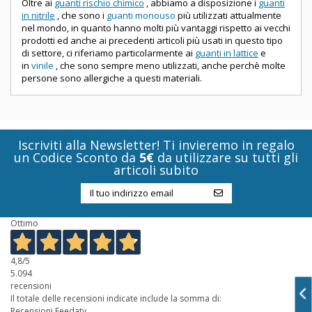
Oltre ai
guanti rischio chimico
, abbiamo a disposizione i
guanti
in nitrile
, che sono i
guanti monouso
più utilizzati attualmente
nel mondo, in quanto hanno molti più vantaggi rispetto ai vecchi
prodotti ed anche ai precedenti articoli più usati in questo tipo
di settore, ci riferiamo particolarmente ai
guanti in lattice
e
in
vinile
, che sono sempre meno utilizzati, anche perchè molte
persone sono allergiche a questi materiali.
Iscriviti alla Newsletter! Ti invieremo in regalo
un Codice Sconto da
5€
da utilizzare su tutti gli
articoli subito
Ottimo
4,8
/5
5.094
recensioni
Il totale delle recensioni indicate include la somma di:
Recensioni Feedaty