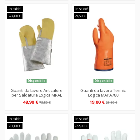
In saldo!
In saldo!
-24,60 €
-9,50 €
Disponibile
Disponibile
Guanti da lavoro Anticalore
Guanti da lavoro Termici
per Saldatura Logica MRAL
Logica MAPA780
48,90 €
19,00 €
73,50 €
28,50 €
In saldo!
In saldo!
-11,60 €
-22,00 €