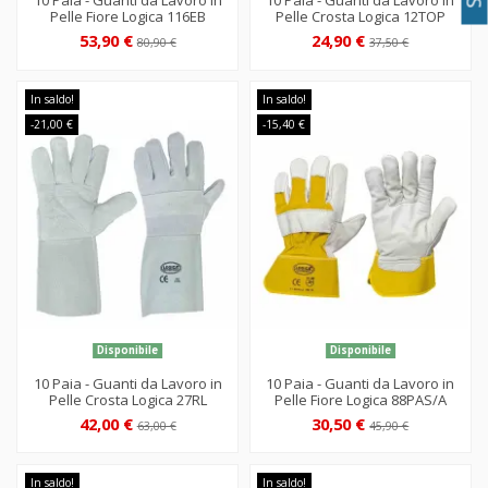
10 Paia - Guanti da Lavoro in
10 Paia - Guanti da Lavoro in
Pelle Fiore Logica 116EB
Pelle Crosta Logica 12TOP
53,90 €
24,90 €
80,90 €
37,50 €
In saldo!
In saldo!
-21,00 €
-15,40 €
Disponibile
Disponibile
10 Paia - Guanti da Lavoro in
10 Paia - Guanti da Lavoro in
Pelle Crosta Logica 27RL
Pelle Fiore Logica 88PAS/A
42,00 €
30,50 €
63,00 €
45,90 €
In saldo!
In saldo!