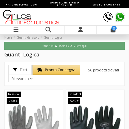
SPEDIZIONE E RESO
HAI UNA P.IVA? -20%
AIUTO E CONTATTI
GRATUITO
0
Home
Guanti da lavoro
Guanti Logica
Scopri la 🔥
TOP 10
🔥 Clicca qui
Guanti Logica
Filtri
Pronta Consegna
56 prodotti trovati
Rilevanza
In saldo!
In saldo!
-7,00 €
-5,40 €