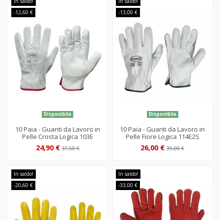
In saldo!
In saldo!
-12,60 €
-13,00 €
Disponibile
Disponibile
10 Paia - Guanti da Lavoro in
10 Paia - Guanti da Lavoro in
Pelle Crosta Logica 103E
Pelle Fiore Logica 114E2S
24,90 €
26,00 €
37,50 €
39,00 €
In saldo!
In saldo!
-20,60 €
-33,00 €