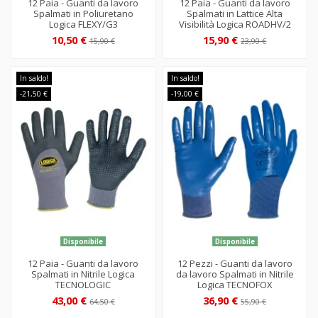
12 Paia - Guanti da lavoro
12 Paia - Guanti da lavoro
Spalmati in Poliuretano
Spalmati in Lattice Alta
Logica FLEXY/G3
Visibilità Logica ROADHV/2
10,50 €
15,90 €
15,90 €
23,90 €
In saldo!
In saldo!
-21,50 €
-19,00 €
Disponibile
Disponibile
12 Paia - Guanti da lavoro
12 Pezzi - Guanti da lavoro
Spalmati in Nitrile Logica
da lavoro Spalmati in Nitrile
TECNOLOGIC
Logica TECNOFOX
43,00 €
36,90 €
64,50 €
55,90 €