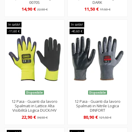
0070S
DARK
14,90 €
11,50 €
22,50 €
17,50 €
In saldo!
In saldo!
-11,60 €
-40,60 €
Disponibile
Disponibile
12 Paia - Guanti da lavoro
12 Paia - Guanti da lavoro
Spalmati in Lattice Alta
Spalmati in Nitrile Logica
Visibilità Logica DUCK/HV
DINFORT
22,90 €
80,90 €
34,50 €
121,50 €