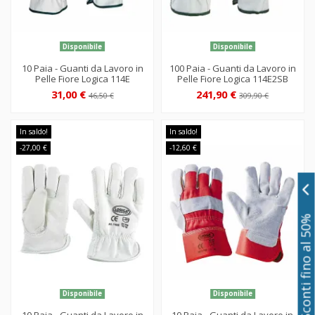
Disponibile
Disponibile
10 Paia - Guanti da Lavoro in
100 Paia - Guanti da Lavoro in
Pelle Fiore Logica 114E
Pelle Fiore Logica 114E2SB
31,00 €
241,90 €
46,50 €
309,90 €
In saldo!
In saldo!
-27,00 €
-12,60 €
Sconti fino al 50%
Disponibile
Disponibile