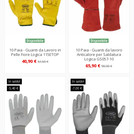
Disponibile
Disponibile
10 Paia - Guanti da Lavoro in
10 Paia - Guanti da lavoro
Pelle Fiore Logica 115ETOP
Anticalore per Saldatura
Logica GS057-10
40,90 €
61,50 €
65,90 €
98,90 €
In saldo!
In saldo!
-5,40 €
-7,00 €