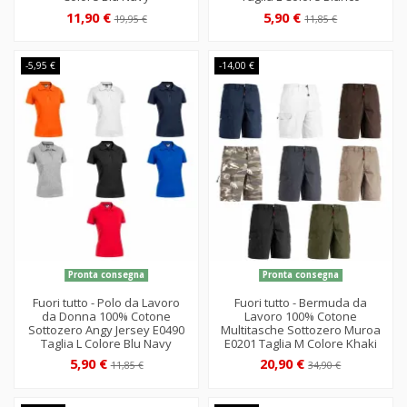
11,90 €
5,90 €
19,95 €
11,85 €
-5,95 €
-14,00 €
Pronta consegna
Pronta consegna
Fuori tutto - Polo da Lavoro
Fuori tutto - Bermuda da
da Donna 100% Cotone
Lavoro 100% Cotone
Sottozero Angy Jersey E0490
Multitasche Sottozero Muroa
Taglia L Colore Blu Navy
E0201 Taglia M Colore Khaki
5,90 €
20,90 €
11,85 €
34,90 €