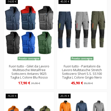
-14,00 €
-40,00 €
Pronta consegna
Pronta consegna
Fuori tutto - Gilet da Lavoro
Fuori tutto - Pantaloni da
Multitasche Metalfree
Lavoro Multitasche Stretch
Sottozero Antares 9025
Sottozero Short S.S. SS100
Taglia L Colore Blu Rosso
Taglia L Colore Grigio Nero
17,90 €
45,90 €
31,90 €
85,90 €
-16,00 €
-20,35 €