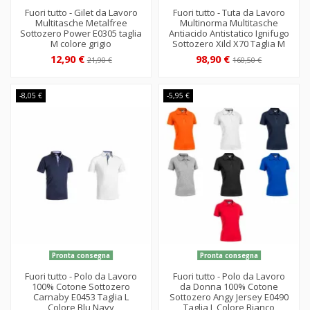
Fuori tutto - Gilet da Lavoro
Fuori tutto - Tuta da Lavoro
Multitasche Metalfree
Multinorma Multitasche
Sottozero Power E0305 taglia
Antiacido Antistatico Ignifugo
M colore grigio
Sottozero Xild X70 Taglia M
12,90 €
98,90 €
21,90 €
160,50 €
-8,05 €
-5,95 €
Pronta consegna
Pronta consegna
Fuori tutto - Polo da Lavoro
Fuori tutto - Polo da Lavoro
100% Cotone Sottozero
da Donna 100% Cotone
Carnaby E0453 Taglia L
Sottozero Angy Jersey E0490
Colore Blu Navy
Taglia L Colore Bianco