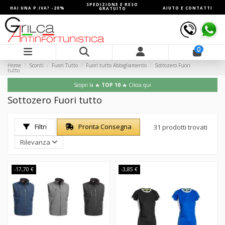
SPEDIZIONE E RESO
HAI UNA P.IVA? -20%
AIUTO E CONTATTI
GRATUITO
0
Home
Sconti
Fuori Tutto
Fuori tutto Abbigliamento
Sottozero Fuori
tutto
Scopri la 🔥
TOP 10
🔥 Clicca qui
Sottozero Fuori tutto
Filtri
Pronta Consegna
31 prodotti trovati
Rilevanza
-17,70 €
-3,85 €