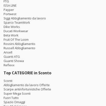
FTG
ISSA LINE
Payper
Portwest
Siggi Abbigliamento da lavoro
Sparco TeamWork
Dike Works
Ducati Workwear
Beta Work
Fruit Of The Loom
Rossini Abbigliamento
Russell Abbigliamento
Ansell
Guanti ATG
Guanti Showa
Reflexx
Top CATEGORIE in Sconto
Sconti
Abbigliamento da lavoro Offerte
Scarpe antinfortunistiche Offerte
Super Mega Sconti
Fuori Tutto
Spazio Omaggi