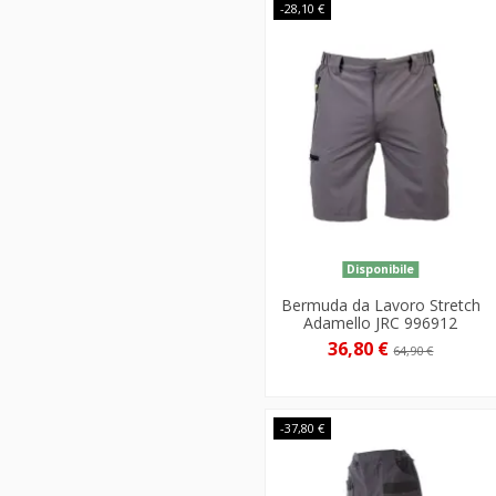
-28,10 €
Disponibile
Bermuda da Lavoro Stretch
Adamello JRC 996912
36,80 €
64,90 €
-37,80 €