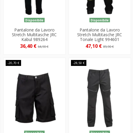
Disponibile
Disponibile
Pantalone da Lavoro
Pantalone da Lavoro
Stretch Multitasche JRC
Stretch Multitasche JRC
Kabul 989264
Tonale Light 994601
36,40 €
47,10 €
64,90 €
89,90 €
-20,70 €
-28,50 €
Disponibile
Disponibile