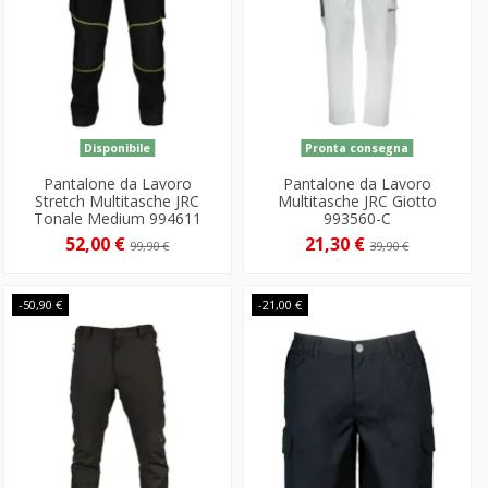
Disponibile
Pronta consegna
Pantalone da Lavoro
Pantalone da Lavoro
Stretch Multitasche JRC
Multitasche JRC Giotto
Tonale Medium 994611
993560-C
52,00 €
21,30 €
99,90 €
39,90 €
-50,90 €
-21,00 €