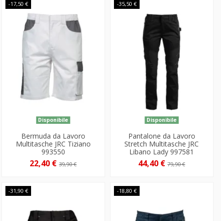
-17,50 €
-35,50 €
Disponibile
Disponibile
Bermuda da Lavoro
Pantalone da Lavoro
Multitasche JRC Tiziano
Stretch Multitasche JRC
993550
Libano Lady 997581
22,40 €
44,40 €
39,90 €
79,90 €
-31,90 €
-18,80 €