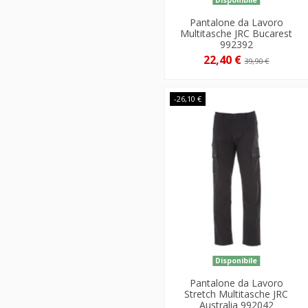
Pantalone da Lavoro
Multitasche JRC Bucarest
992392
22,40 €
39,90 €
-26,10 €
Disponibile
Pantalone da Lavoro
Stretch Multitasche JRC
Australia 992042