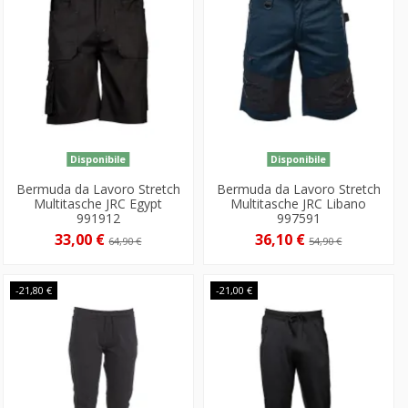
Disponibile
Disponibile
Bermuda da Lavoro Stretch
Bermuda da Lavoro Stretch
Multitasche JRC Egypt
Multitasche JRC Libano
991912
997591
33,00 €
36,10 €
64,90 €
54,90 €
-21,80 €
-21,00 €