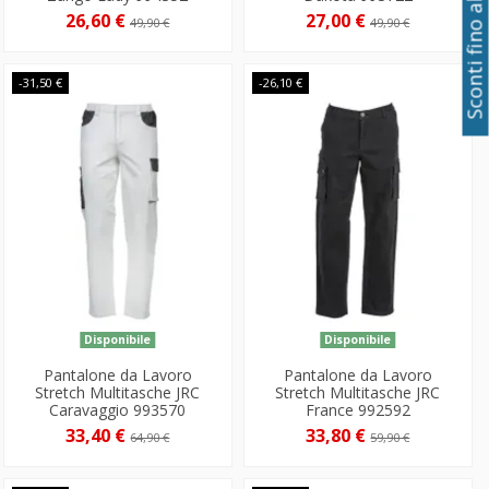
Sconti fino al 50%
26,60 €
27,00 €
49,90 €
49,90 €
-31,50 €
-26,10 €
Disponibile
Disponibile
Pantalone da Lavoro
Pantalone da Lavoro
Stretch Multitasche JRC
Stretch Multitasche JRC
Caravaggio 993570
France 992592
33,40 €
33,80 €
64,90 €
59,90 €