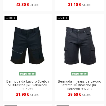
43,30 €
31,10 €
74,90 €
54,90 €
-23,00 €
-25,30 €
Disponibile
Disponibile
Bermuda da Lavoro Stretch
Bermuda in jeans da Lavoro
Multitasche JRC Salonicco
Stretch Multitasche JRC
996251
Houston 992782
31,90 €
29,60 €
54,90 €
54,90 €