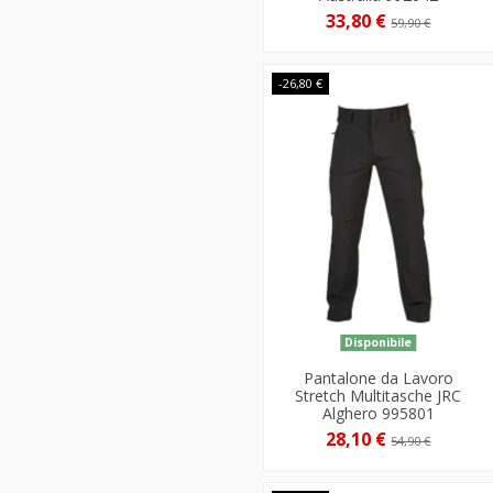
33,80 €
59,90 €
-26,80 €
Disponibile
Pantalone da Lavoro
Stretch Multitasche JRC
Alghero 995801
28,10 €
54,90 €