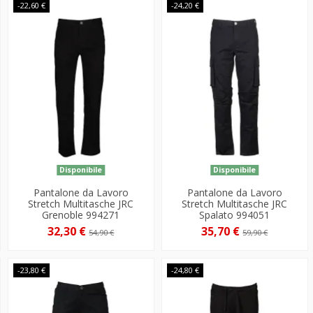
-22,60 €
-24,20 €
Disponibile
Disponibile
Pantalone da Lavoro
Pantalone da Lavoro
Stretch Multitasche JRC
Stretch Multitasche JRC
Grenoble 994271
Spalato 994051
32,30 €
35,70 €
54,90 €
59,90 €
-23,80 €
-24,80 €