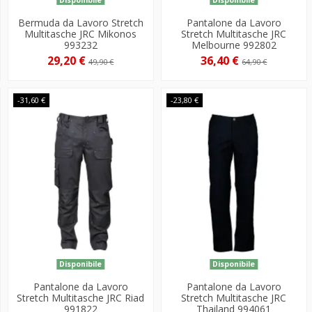
Bermuda da Lavoro Stretch
Pantalone da Lavoro
Multitasche JRC Mikonos
Stretch Multitasche JRC
993232
Melbourne 992802
29,20 €
36,40 €
49,90 €
64,90 €
-31,60 €
-23,80 €
Disponibile
Disponibile
Pantalone da Lavoro
Pantalone da Lavoro
Stretch Multitasche JRC Riad
Stretch Multitasche JRC
991822
Thailand 994061