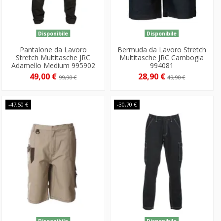
Disponibile
Disponibile
Pantalone da Lavoro
Bermuda da Lavoro Stretch
Stretch Multitasche JRC
Multitasche JRC Cambogia
Adamello Medium 995902
994081
49,00 €
28,90 €
99,90 €
49,90 €
-47,50 €
-30,70 €
Disponibile
Disponibile