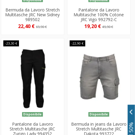
Bermuda da Lavoro Stretch
Pantalone da Lavoro
Multitasche JRC New Sidney
Multitasche 100% Cotone
989502
JRC Vigo 992792-C
22,40 €
19,20 €
69,90 €
49,90 €
-23,30 €
-22,90 €
Disponibile
Disponibile
Pantalone da Lavoro
Bermuda in jeans da Lavoro
Stretch Multitasche JRC
Stretch Multitasche JRC
Zurigo Lady 994352
Dakota 993722