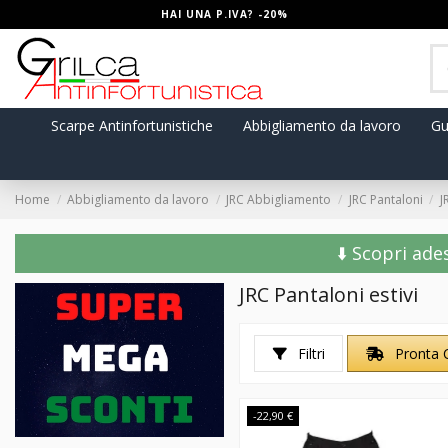
HAI UNA P.IVA? -20%
Scarpe Antinfortunistiche
Abbigliamento da lavoro
Gu
Home
Abbigliamento da lavoro
JRC Abbigliamento
JRC Pantaloni
J
⬇️ Scopri ade
JRC Pantaloni estivi
Filtri
Pronta 
-22,90 €