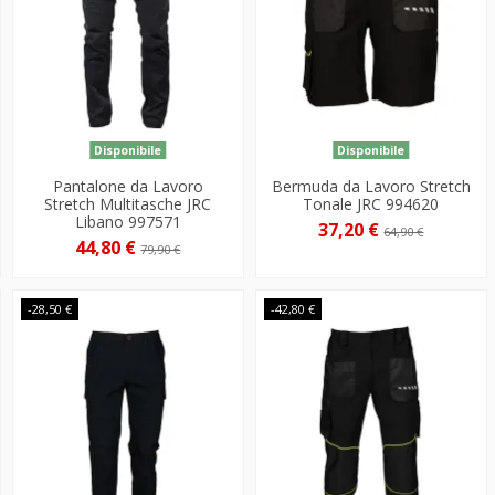
Disponibile
Disponibile
Pantalone da Lavoro
Bermuda da Lavoro Stretch
Stretch Multitasche JRC
Tonale JRC 994620
Libano 997571
37,20 €
64,90 €
44,80 €
79,90 €
-28,50 €
-42,80 €