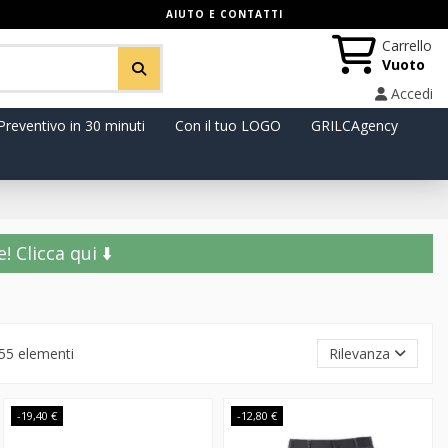
AIUTO E CONTATTI
Carrello
Vuoto
Accedi
Preventivo in 30 minuti
Con il tuo LOGO
GRILCAgency
️ Clicca qui ⬇️
55 elementi
Rilevanza
-19,40 €
-12,80 €