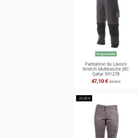
Disponibile
Pantalone da Lavoro
Stretch Multitasche JRC
Qatar 991278
47,10 €
84,90 €
-23,30 €