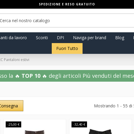
SPEDIZIONE E RESO GRATUITO
anti da lavoro
Sconti
DPI
Naviga per brand
Blog
Fuori Tutto
RC Pantaloni estivi
sso la 🔥
TOP 10
🔥 degli articoli Più venduti del mese!
Consegna
Mostrando 1 - 55 di 
-25,00 €
-32,40 €