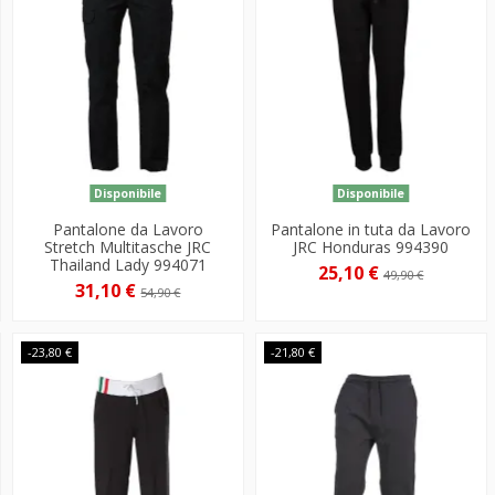
Disponibile
Disponibile
Pantalone da Lavoro
Pantalone in tuta da Lavoro
Stretch Multitasche JRC
JRC Honduras 994390
Thailand Lady 994071
25,10 €
49,90 €
31,10 €
54,90 €
-23,80 €
-21,80 €