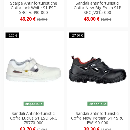
Scarpe Antinfortunistiche
Sandali antinfortunistici
Cofra Jack White S1 ESD
Cofra New Big Fresh S1P
SRC 76490-000
SRC JV015-000
46,20 €
48,00 €
69,90 €
80,90 €
-6,20 €
-27,60 €
Disponibile
Disponibile
Sandali Antinfortunistici
Sandali antinfortunistici
Cofra Lucius S1 ESD SRC
Cofra New Persian S1P SRC
78770-000
FW190-000
63,70 €
38,30 €
69,90 €
65,90 €