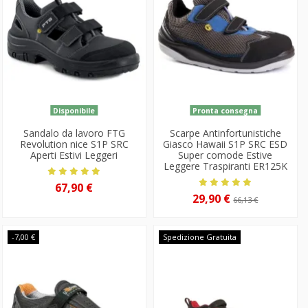
Disponibile
Pronta consegna
Sandalo da lavoro FTG
Scarpe Antinfortunistiche
Revolution nice S1P SRC
Giasco Hawaii S1P SRC ESD
Aperti Estivi Leggeri
Super comode Estive
Leggere Traspiranti ER125K
67,90 €
29,90 €
66,13 €
-7,00 €
Spedizione Gratuita