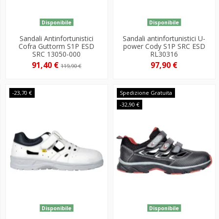
Disponibile
Disponibile
Sandali Antinfortunistici
Sandali antinfortunistici U-
Cofra Guttorm S1P ESD
power Cody S1P SRC ESD
SRC 13050-000
RL30316
91,40 €
97,90 €
119,90 €
-23,70 €
Spedizione Gratuita
-32,90 €
Disponibile
Disponibile