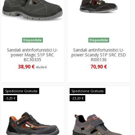
Disponibile
Disponibile
Sandali antinfortunistici U-
Sandali antinfortunistici U-
power Magic S1P SRC
power Scandy S1P SRC ESD
BC30335
RI00136
38,90 €
70,90 €
45,90 €
Spedizione Gratuita
Spedizione Gratuita
-3,20 €
-23,20 €