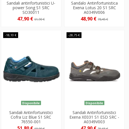
Sandali antinfortunistici U-
Sandalo Antinfortunistica
power Song S1 SRC
Exena Lotus 20 S1 SRC
SO30011
A0349V006
47,90 €
48,90 €
61,90 €
78,45 €
-18,10 €
-28,75 €
Disponibile
Disponibile
Sandali Antinfortunistici
Sandali Antinfortunistici
Cofra Liz Blue S1 SRC
Exena XE031 S1 ESD SRC -
76550-001
A0349V003
51,80 €
47,90 €
69,90 €
76,65 €