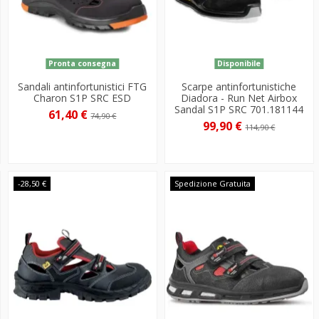
Pronta consegna
Disponibile
Sandali antinfortunistici FTG
Scarpe antinfortunistiche
Charon S1P SRC ESD
Diadora - Run Net Airbox
Sandal S1P SRC 701.181144
61,40 €
74,90 €
99,90 €
114,90 €
-28,50 €
Spedizione Gratuita