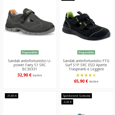
Disponibile
Disponibile
Sandali antinfortunistici U-
Sandali antinfortunistici FTG
power Fairy S1 SRC
Surf S1P SRC ESD Aperte
BC30331
Traspiranti e Leggere
32,90 €
53,90 €
65,90 €
89,90 €
-31,85 €
Spedizione Gratuita
-3,20 €