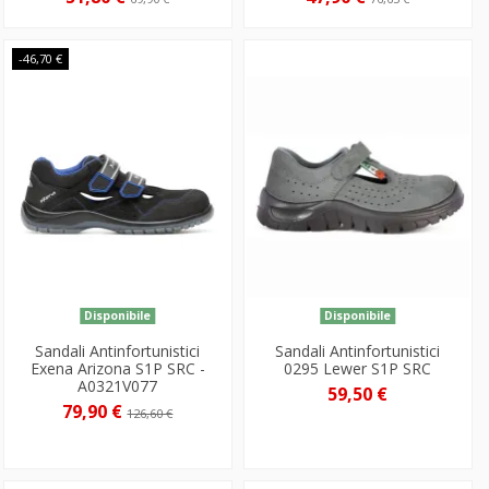
-46,70 €
Disponibile
Disponibile
Sandali Antinfortunistici
Sandali Antinfortunistici
Exena Arizona S1P SRC -
0295 Lewer S1P SRC
A0321V077
59,50 €
79,90 €
126,60 €