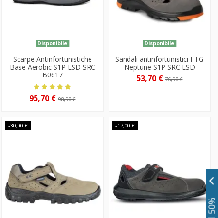
Disponibile
Disponibile
Scarpe Antinfortunistiche
Sandali antinfortunistici FTG
Base Aerobic S1P ESD SRC
Neptune S1P SRC ESD
B0617
53,70 €
76,90 €
95,70 €
98,90 €
-30,00 €
-17,00 €