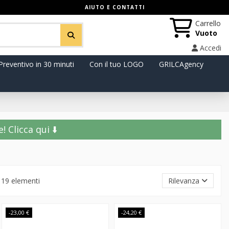
AIUTO E CONTATTI
Carrello
Vuoto
Accedi
Preventivo in 30 minuti
Con il tuo LOGO
GRILCAgency
️ Clicca qui ⬇️
119 elementi
Rilevanza
-23,00 €
-24,20 €