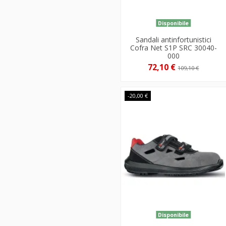
Disponibile
Sandali antinfortunistici
Cofra Net S1P SRC 30040-
000
72,10 €
109,10 €
-20,00 €
Disponibile