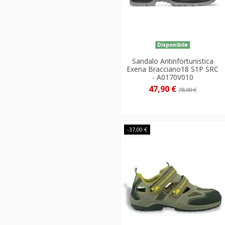
Disponibile
Sandalo Antinfortunistica
Exena Bracciano18 S1P SRC
- A0170V010
47,90 €
78,00 €
-37,00 €