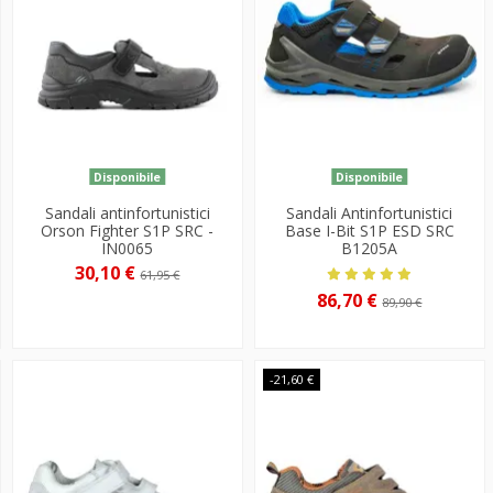
Disponibile
Disponibile
Sandali antinfortunistici
Sandali Antinfortunistici
Orson Fighter S1P SRC -
Base I-Bit S1P ESD SRC
IN0065
B1205A
30,10 €
61,95 €
86,70 €
89,90 €
-21,60 €