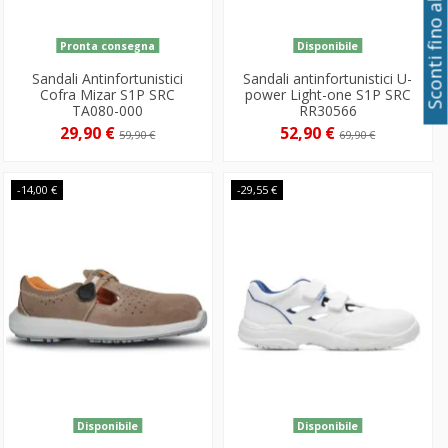
Sconti fino al 50%
Pronta consegna
Disponibile
Sandali Antinfortunistici
Sandali antinfortunistici U-
Cofra Mizar S1P SRC
power Light-one S1P SRC
TA080-000
RR30566
29,90 €
52,90 €
59,90 €
69,90 €
-14,00 €
-29,55 €
Disponibile
Disponibile