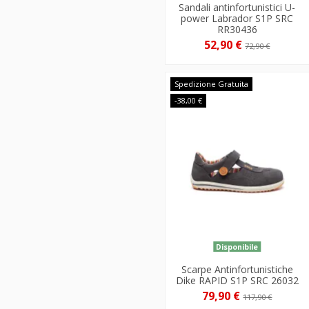
Sandali antinfortunistici U-
power Labrador S1P SRC
RR30436
52,90 €
72,90 €
Spedizione Gratuita
-38,00 €
Disponibile
Scarpe Antinfortunistiche
Dike RAPID S1P SRC 26032
79,90 €
117,90 €