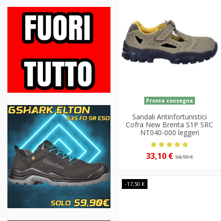
Pronta consegna
Sandali Antinfortunistici
Cofra New Brenta S1P SRC
NT040-000 leggeri
33,10 €
54,90 €
-17,50 €