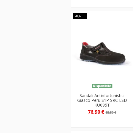
-8,60 €
Disponibile
Sandali Antinfortunistici
Giasco Peru S1P SRC ESD
KU095T
76,90 €
85,50 €