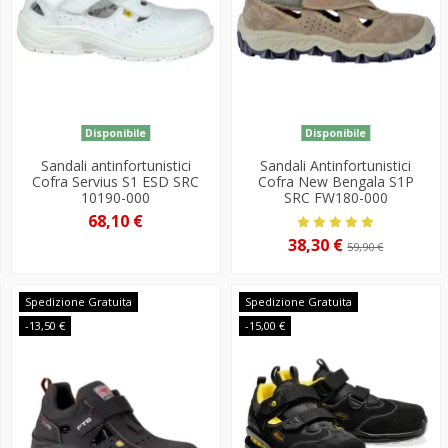
Disponibile
Disponibile
Sandali antinfortunistici
Sandali Antinfortunistici
Cofra Servius S1 ESD SRC
Cofra New Bengala S1P
10190-000
SRC FW180-000
68,10 €
38,30 €
59,90 €
Spedizione Gratuita
Spedizione Gratuita
-13,50 €
-15,00 €