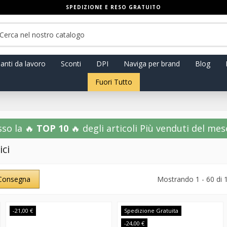
SPEDIZIONE E RESO GRATUITO
anti da lavoro
Sconti
DPI
Naviga per brand
Blog
Fuori Tutto
sso la 🔥
TOP 10
🔥 degli articoli Più venduti del mese!
ici
Consegna
Mostrando 1 - 60 di 
-21,00 €
Spedizione Gratuita
-24,00 €