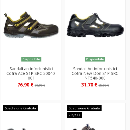
Disponibile
Disponibile
Sandali antinfortunistici
Sandali Antinfortunistici
Cofra Ace S1P SRC 30040-
Cofra New Don S1P SRC
001
NT540-000
76,90 €
31,70 €
99,90 €
55,90 €
Spedizione Gratuita
Spedizione Gratuita
-36,23 €