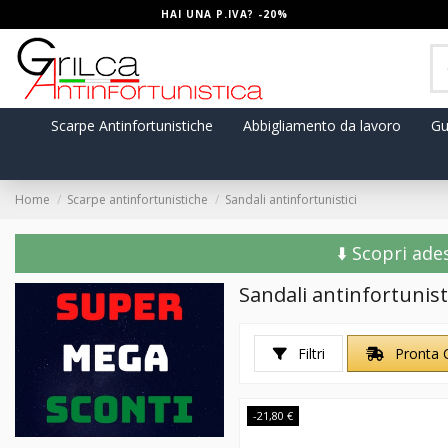
HAI UNA P.IVA? -20%
Scarpe Antinfortunistiche
Abbigliamento da lavoro
Gu
Home
Scarpe antinfortunistiche
Sandali antinfortunistici
⬇️ Scopri ade
Sandali antinfortunist
Filtri
Pronta 
-21,80 €