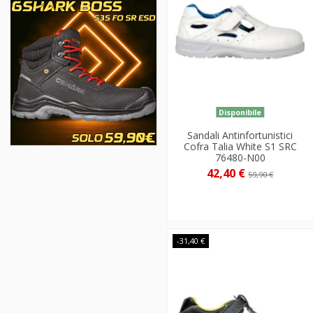
Disponibile
Sandali Antinfortunistici
Cofra Talia White S1 SRC
76480-N00
42,40 €
59,90 €
-31,40 €