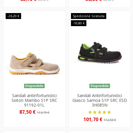
-26,20 €
Spedizione Gratuita
-10,80 €
Disponibile
Disponibile
Sandali antinfortunistici
Sandali Antinfortunistici
Sixton Mambo S1P SRC
Giasco Samoa S1P SRC ESD
91192-01L
3H085N
87,50 €
113,70 €
101,70 €
112,50 €