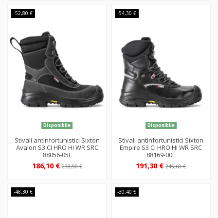
-52,80 €
-54,30 €
Disponibile
Disponibile
Stivali antinfortunistici Sixton
Stivali antinfortunistici Sixton
Avalon S3 CI HRO HI WR SRC
Empire S3 CI HRO HI WR SRC
88056-05L
88169-00L
186,10 €
191,30 €
238,90 €
245,60 €
-48,30 €
-30,40 €