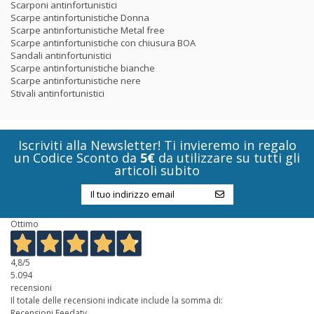
Scarponi antinfortunistici
Scarpe antinfortunistiche Donna
Scarpe antinfortunistiche Metal free
Scarpe antinfortunistiche con chiusura BOA
Sandali antinfortunistici
Scarpe antinfortunistiche bianche
Scarpe antinfortunistiche nere
Stivali antinfortunistici
Iscriviti alla Newsletter! Ti invieremo in regalo
un Codice Sconto da
5€
da utilizzare su tutti gli
articoli subito
Ottimo
4,8
/5
5.094
recensioni
Il totale delle recensioni indicate include la somma di:
Recensioni Feedaty