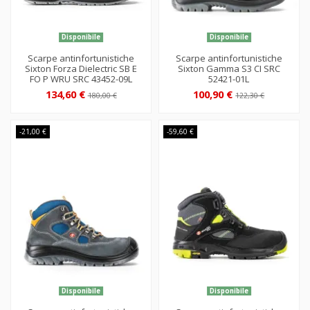
Disponibile
Disponibile
Scarpe antinfortunistiche
Scarpe antinfortunistiche
Sixton Forza Dielectric SB E
Sixton Gamma S3 CI SRC
FO P WRU SRC 43452-09L
52421-01L
134,60 €
100,90 €
180,00 €
122,30 €
-21,00 €
-59,60 €
Disponibile
Disponibile