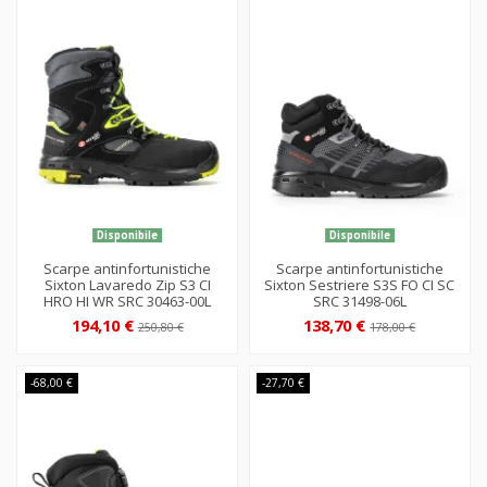
Disponibile
Disponibile
Scarpe antinfortunistiche
Scarpe antinfortunistiche
Sixton Lavaredo Zip S3 CI
Sixton Sestriere S3S FO CI SC
HRO HI WR SRC 30463-00L
SRC 31498-06L
194,10 €
138,70 €
250,80 €
178,00 €
-68,00 €
-27,70 €