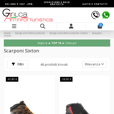
SPEDIZIONE E RESO
HAI UNA P.IVA? -20%
AIUTO E CONTATTI
GRATUITO
0
Home
Scarpe antinfortunistiche
Scarpe antinfortunistiche Sixton
Scarponi
Sixton
Scopri la 🔥
TOP 10
🔥 Clicca qui
Scarponi Sixton
Filtri
Rilevanza
46 prodotti trovati
-41,80 €
-34,90 €