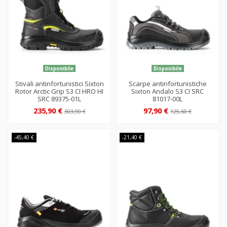
Disponibile
Disponibile
Stivali antinfortunistici Sixton
Scarpe antinfortunistiche
Rotor Arctic Grip S3 CI HRO HI
Sixton Andalo S3 CI SRC
SRC 89375-01L
81017-00L
235,90 €
97,90 €
303,90 €
125,60 €
-45,40 €
-21,40 €