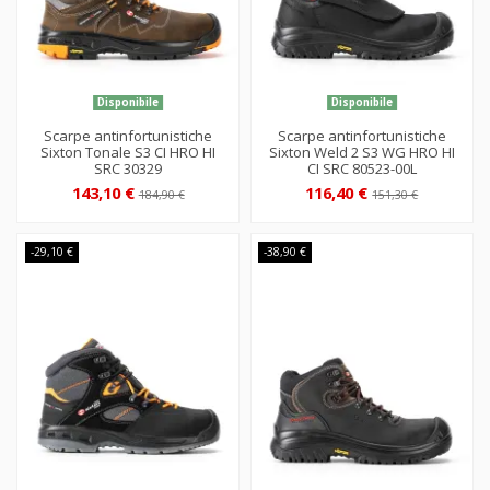
Disponibile
Disponibile
Scarpe antinfortunistiche
Scarpe antinfortunistiche
Sixton Tonale S3 CI HRO HI
Sixton Weld 2 S3 WG HRO HI
SRC 30329
CI SRC 80523-00L
143,10 €
116,40 €
184,90 €
151,30 €
-29,10 €
-38,90 €