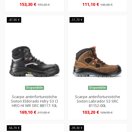
153,30 €
111,10 €
199,20 €
143,60 €
-47,90 €
-31,70 €
Disponibile
Disponibile
Scarpe antinfortunistiche
Scarpe antinfortunistiche
Sixton Eldorado Hdry S3 CI
Sixton Labrador S3 SRC
HRO HI WR SRC 88117-10L
81152-00L
169,10 €
103,20 €
217,00 €
134,90 €
-56,70 €
-39,30 €