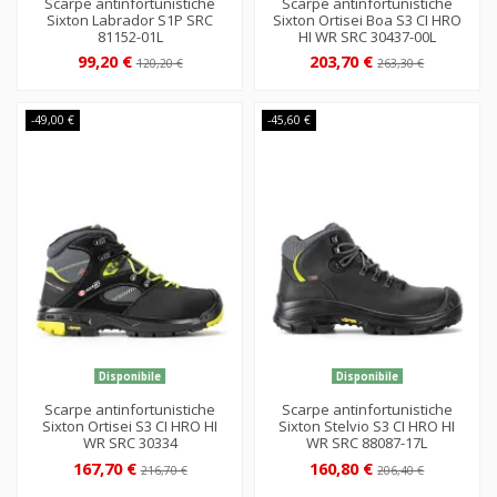
Scarpe antinfortunistiche
Scarpe antinfortunistiche
Sixton Labrador S1P SRC
Sixton Ortisei Boa S3 CI HRO
81152-01L
HI WR SRC 30437-00L
99,20 €
203,70 €
120,20 €
263,30 €
-49,00 €
-45,60 €
Disponibile
Disponibile
Scarpe antinfortunistiche
Scarpe antinfortunistiche
Sixton Ortisei S3 CI HRO HI
Sixton Stelvio S3 CI HRO HI
WR SRC 30334
WR SRC 88087-17L
167,70 €
160,80 €
216,70 €
206,40 €