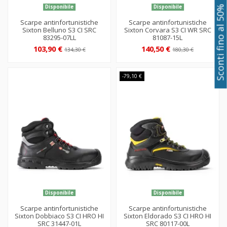
Disponibile
Disponibile
Sconti fino al 50%
Scarpe antinfortunistiche
Scarpe antinfortunistiche
Sixton Belluno S3 CI SRC
Sixton Corvara S3 CI WR SRC
83295-07LL
81087-15L
103,90 €
140,50 €
134,30 €
180,30 €
-79,10 €
Disponibile
Disponibile
Scarpe antinfortunistiche
Scarpe antinfortunistiche
Sixton Dobbiaco S3 CI HRO HI
Sixton Eldorado S3 CI HRO HI
SRC 31447-01L
SRC 80117-00L