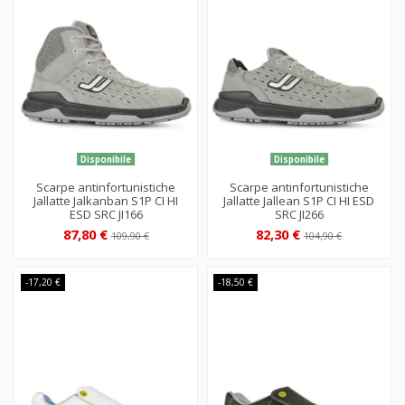
Disponibile
Disponibile
Scarpe antinfortunistiche
Scarpe antinfortunistiche
Jallatte Jalkanban S1P CI HI
Jallatte Jallean S1P CI HI ESD
ESD SRC JI166
SRC JI266
87,80 €
82,30 €
109,90 €
104,90 €
-17,20 €
-18,50 €