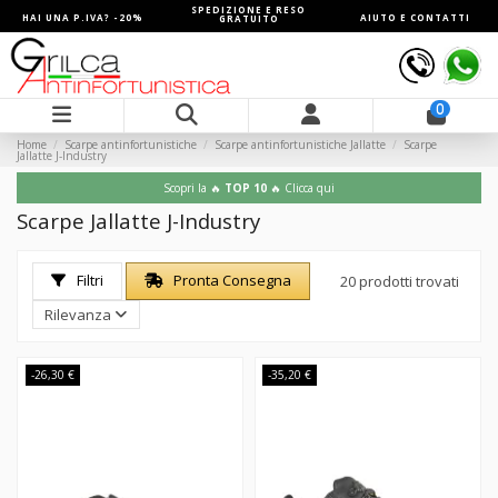
SPEDIZIONE E RESO
HAI UNA P.IVA? -20%
AIUTO E CONTATTI
GRATUITO
0
Home
Scarpe antinfortunistiche
Scarpe antinfortunistiche Jallatte
Scarpe
Jallatte J-Industry
Scopri la 🔥
TOP 10
🔥 Clicca qui
Scarpe Jallatte J-Industry
Filtri
Pronta Consegna
20 prodotti trovati
Rilevanza
-26,30 €
-35,20 €