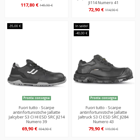
JI114 Numero 41
117,80 €
149,90 €
72,90 €
114,90 €
-35,00 €
In saldo!
-40,00 €
Pronta consegna
Pronta consegna
Fuori tutto - Scarpe
Fuori tutto - Scarpe
antinfortunistiche Jallatte
antinfortunistiche Jallatte
Jalcyber S3 CI HI ESD SRC JI214
Jaltruck S3 CI ESD SRC JI284
Numero 39
Numero 43
69,90 €
79,90 €
104,90 €
119,90 €