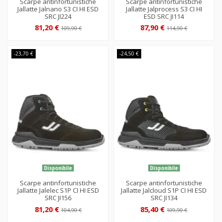
Scarpe antinfortunistiche
Scarpe antinfortunistiche
Jallatte Jalnano S3 CI HI ESD
Jallatte Jalprocess S3 CI HI
SRC JI224
ESD SRC JI114
81,20 €
87,90 €
109,90 €
114,90 €
-23,70 €
-24,50 €
Disponibile
Disponibile
Scarpe antinfortunistiche
Scarpe antinfortunistiche
Jallatte Jalelec S1P CI HI ESD
Jallatte Jalcloud S1P CI HI ESD
SRC JI156
SRC JI134
81,20 €
85,40 €
104,90 €
109,90 €