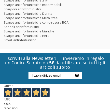
Scarpe antinfortunistiche S1P
Scarpe antinfortunistiche Impermeabili
Scarponi antinfortunistici
Scarpe antinfortunistiche Donna
Scarpe antinfortunistiche Metal free
Scarpe antinfortunistiche con chiusura BOA
Sandali antinfortunistici
Scarpe antinfortunistiche bianche
Scarpe antinfortunistiche nere
Stivali antinfortunistici
Iscriviti alla Newsletter! Ti invieremo in regalo
un Codice Sconto da
5€
da utilizzare su tutti gli
articoli subito
Ottimo
4,8
/5
5.090
recensioni