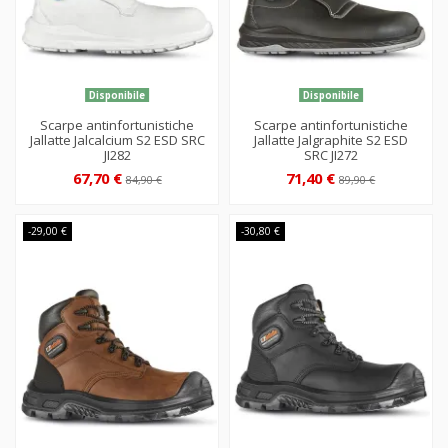
Disponibile
Disponibile
Scarpe antinfortunistiche
Scarpe antinfortunistiche
Jallatte Jalcalcium S2 ESD SRC
Jallatte Jalgraphite S2 ESD
JI282
SRC JI272
67,70 €
71,40 €
84,90 €
89,90 €
-29,00 €
-30,80 €