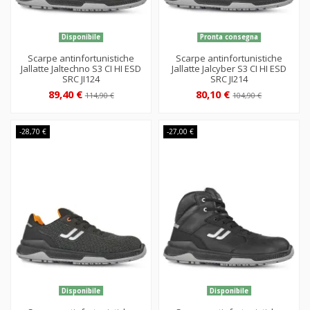
Disponibile
Pronta consegna
Scarpe antinfortunistiche
Scarpe antinfortunistiche
Jallatte Jaltechno S3 CI HI ESD
Jallatte Jalcyber S3 CI HI ESD
SRC JI124
SRC JI214
89,40 €
80,10 €
114,90 €
104,90 €
-28,70 €
-27,00 €
Disponibile
Disponibile