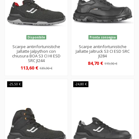
Disponibile
Pronta consegna
Scarpe antinfortunistiche
Scarpe antinfortunistiche
Jallatte Jalpython con
Jallatte Jaltruck S3 CI ESD SRC
chiusura BOA S3 CI HI ESD
JI284
SRC JI244
84,70 €
119,90 €
113,60 €
139,90 €
-25,50 €
-24,80 €