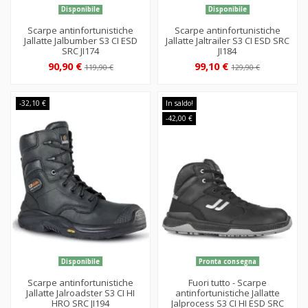
Disponibile
Disponibile
Scarpe antinfortunistiche
Scarpe antinfortunistiche
Jallatte Jalbumber S3 CI ESD
Jallatte Jaltrailer S3 CI ESD SRC
SRC JI174
JI184
90,90 €
99,10 €
119,90 €
129,90 €
-32,10 €
In saldo!
-42,00 €
Disponibile
Pronta consegna
Scarpe antinfortunistiche
Fuori tutto - Scarpe
Jallatte Jalroadster S3 CI HI
antinfortunistiche Jallatte
HRO SRC JI194
Jalprocess S3 CI HI ESD SRC