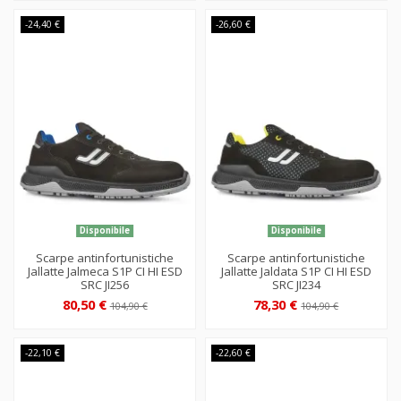
-24,40 €
-26,60 €
Disponibile
Disponibile
Scarpe antinfortunistiche
Scarpe antinfortunistiche
Jallatte Jalmeca S1P CI HI ESD
Jallatte Jaldata S1P CI HI ESD
SRC JI256
SRC JI234
80,50 €
78,30 €
104,90 €
104,90 €
-22,10 €
-22,60 €