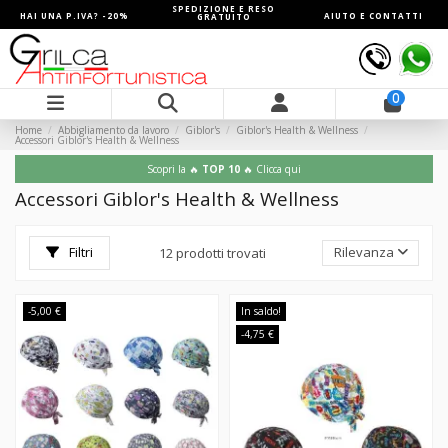
SPEDIZIONE E RESO
HAI UNA P.IVA? -20%
AIUTO E CONTATTI
GRATUITO
0
Home
Abbigliamento da lavoro
Giblor's
Giblor's Health & Wellness
Accessori Giblor's Health & Wellness
Scopri la 🔥
TOP 10
🔥 Clicca qui
Accessori Giblor's Health & Wellness
Filtri
Rilevanza
12 prodotti trovati
-5,00 €
In saldo!
-4,75 €