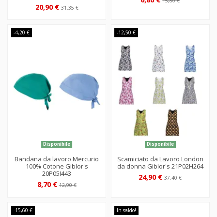
15,80 €
20,90 €
31,35 €
-4,20 €
-12,50 €
Disponibile
Disponibile
Bandana da lavoro Mercurio
Scamiciato da Lavoro London
100% Cotone Giblor's
da donna Giblor's 21P02H264
20P05I443
24,90 €
37,40 €
8,70 €
12,90 €
-15,60 €
In saldo!