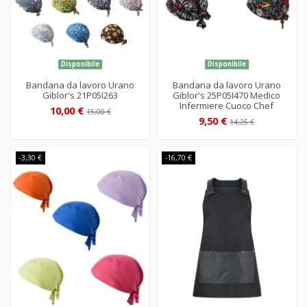
Disponibile
Disponibile
Bandana da lavoro Urano
Bandana da lavoro Urano
Giblor's 21P05I263
Giblor's 25P05I470 Medico
Infermiere Cuoco Chef
10,00 €
15,00 €
9,50 €
14,25 €
-3,30 €
-16,70 €