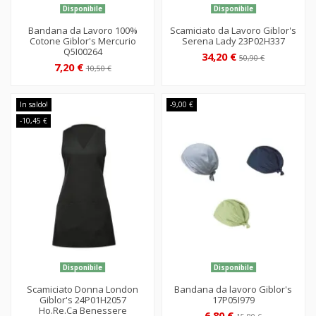
Disponibile
Disponibile
Bandana da Lavoro 100%
Scamiciato da Lavoro Giblor's
Cotone Giblor's Mercurio
Serena Lady 23P02H337
Q5I00264
34,20 €
50,90 €
7,20 €
10,50 €
In saldo!
-9,00 €
-10,45 €
Disponibile
Disponibile
Scamiciato Donna London
Bandana da lavoro Giblor's
Giblor's 24P01H2057
17P05I979
Ho.Re.Ca Benessere
6,80 €