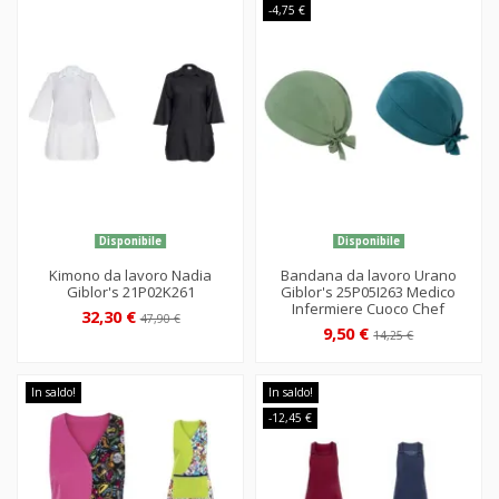
-4,75 €
Disponibile
Disponibile
Kimono da lavoro Nadia
Bandana da lavoro Urano
Giblor's 21P02K261
Giblor's 25P05I263 Medico
Infermiere Cuoco Chef
32,30 €
47,90 €
9,50 €
14,25 €
In saldo!
In saldo!
-12,45 €