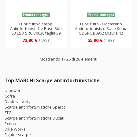
Pronta consegna
Pronta consegna
Fuori tutto-Scarpe
Fuori tutto - Mocassino
Antinfortunistiche Base Bob
Antinfortunistico Base Kuma
S3 ESD SRC B0636 taglia 39
S2 SRC B0962 Misura 42
72,90 €
55,90 €
84,90 €
94,90 €
Mostrando 1 - 26 di 26 elementi
Top MARCHI Scarpe antinfortunistiche
U-power
Cofra
Diadora Utility
Scarpe antinfortunistiche Sparco
FTG
Scarpe antinfortunistiche Ducati
Exena
Dike Works
Fighter scarpe