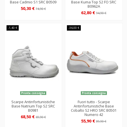
Base Cadmio S1 SRC B0509
Base Kuma Top S2 FO SRC
B0962A
50,30 €
74,90 €
62,80 €
94,90 €
-1,40 €
-34,00 €
Pronta consegna
Pronta consegna
Scarpe Antinfortunistiche
Fuori tutto - Scarpe
Base Natrium Top S2 SRC
Antinfortunistiche Base
B0981
Cobalto S2 HRO SRC B0501
Numero 42
68,50 €
69,90 €
55,90 €
89,90 €