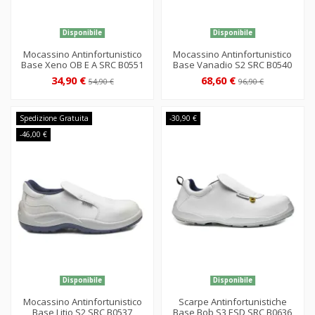
Disponibile
Disponibile
Mocassino Antinfortunistico
Mocassino Antinfortunistico
Base Xeno OB E A SRC B0551
Base Vanadio S2 SRC B0540
34,90 €
68,60 €
54,90 €
96,90 €
Spedizione Gratuita
-30,90 €
-46,00 €
Disponibile
Disponibile
Mocassino Antinfortunistico
Scarpe Antinfortunistiche
Base Litio S2 SRC B0537
Base Bob S3 ESD SRC B0636