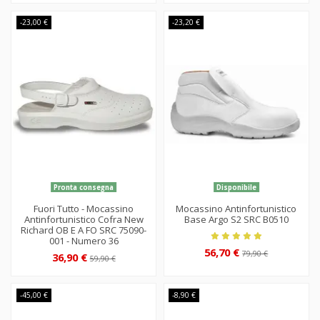
-23,00 €
-23,20 €
Pronta consegna
Disponibile
Fuori Tutto - Mocassino
Mocassino Antinfortunistico
Antinfortunistico Cofra New
Base Argo S2 SRC B0510
Richard OB E A FO SRC 75090-
001 - Numero 36
56,70 €
79,90 €
36,90 €
59,90 €
-45,00 €
-8,90 €