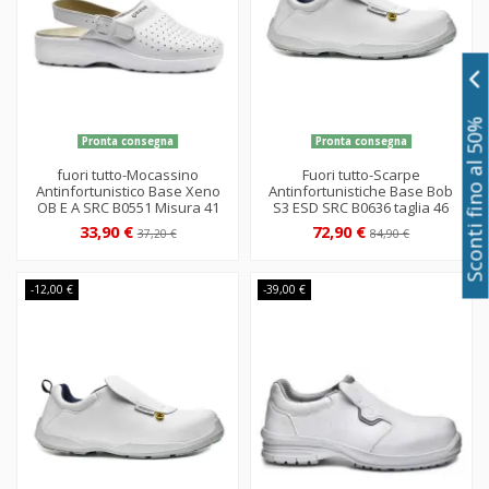
Sconti fino al 50%
Pronta consegna
Pronta consegna
fuori tutto-Mocassino
Fuori tutto-Scarpe
Antinfortunistico Base Xeno
Antinfortunistiche Base Bob
OB E A SRC B0551 Misura 41
S3 ESD SRC B0636 taglia 46
33,90 €
72,90 €
37,20 €
84,90 €
-12,00 €
-39,00 €