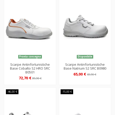
Pronta consegna
Disponibile
Scarpe Antinfortunistiche
Scarpe Antinfortunistiche
Base Cobalto S2 HRO SRC
Base Natrium S2 SRC B0980
B0501
65,00 €
69,90 €
72,70 €
89,90 €
-46,00 €
-15,00 €