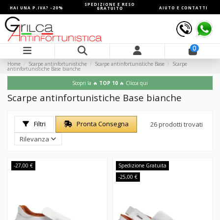
SPEDIZIONE E RESO
HAI UNA P.IVA? -20%
AIUTO E CONTATTI
GRATUITO
0
Home
Scarpe antinfortunistiche
Scarpe antinfortunistiche Base
Scarpe
antinfortunistiche Base bianche
Scopri la 🔥
TOP 10
🔥 Clicca qui
Scarpe antinfortunistiche Base bianche
Filtri
Pronta Consegna
26 prodotti trovati
Rilevanza
-27,00 €
Spedizione Gratuita
-25,00 €