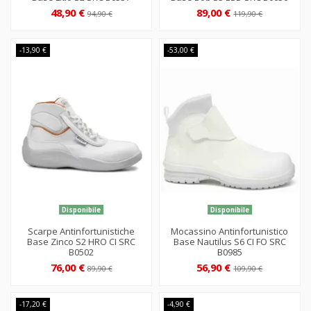
48,90 €
89,00 €
94,90 €
119,90 €
-13,90 €
-53,00 €
Disponibile
Disponibile
Scarpe Antinfortunistiche
Mocassino Antinfortunistico
Base Zinco S2 HRO CI SRC
Base Nautilus S6 CI FO SRC
B0502
B0985
76,00 €
56,90 €
89,90 €
109,90 €
-17,20 €
-4,90 €