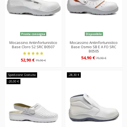
Pronta consegna
Disponibile
Mocassino Antinfortunistico
Mocassino Antinfortunistico
Base Cloro S2 SRC B0507
Base Osmio SB E A FO SRC
B0505
54,90 €
79,90 €
52,90 €
79,90 €
Spedizione Gratuita
-28,30 €
-20,00 €