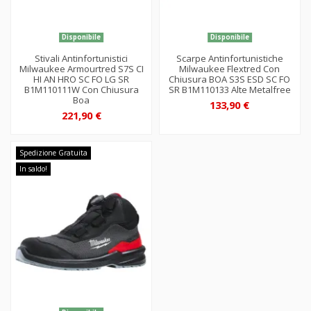
Disponibile
Disponibile
Stivali Antinfortunistici
Scarpe Antinfortunistiche
Milwaukee Armourtred S7S CI
Milwaukee Flextred Con
HI AN HRO SC FO LG SR
Chiusura BOA S3S ESD SC FO
B1M110111W Con Chiusura
SR B1M110133 Alte Metalfree
Boa
133,90 €
221,90 €
Spedizione Gratuita
In saldo!