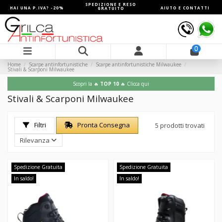
SPEDIZIONE E RESO
HAI UNA P.IVA? -20%
AIUTO E CONTATTI
GRATUITO
0
Home
Scarpe antinfortunistiche
Scarpe antinfortunistiche Milwaukee
Stivali & Scarponi Milwaukee
Scopri la 🔥
TOP 10
🔥 Clicca qui
Stivali & Scarponi Milwaukee
Filtri
Pronta Consegna
5 prodotti trovati
Rilevanza
Spedizione Gratuita
Spedizione Gratuita
In saldo!
In saldo!