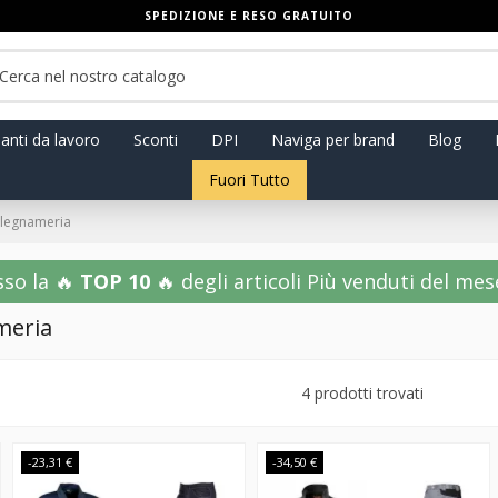
SPEDIZIONE E RESO GRATUITO
anti da lavoro
Sconti
DPI
Naviga per brand
Blog
Fuori Tutto
alegnameria
sso la 🔥
TOP 10
🔥 degli articoli Più venduti del mese!
meria
4 prodotti trovati
-23,31 €
-34,50 €