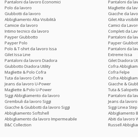
Pantaloni da lavoro Economici
Pantaloni da la
Polo da lavoro
Magliette da la
Giubbotti da lavoro
Giacche da lav
Abbigliamento Alta Visibilità
Gilet Alta visibili
Camicie da lavoro
Camici da Lavor
Intimo tecnico da lavoro
Completi da La
Payper Giubbotto
Pantaloni da la
Payper Polo
Payper Giubbot
Polo & T-shirt da lavoro Issa
Pantaloni da la
Gilet Issa Line
Extreme Issa
Pantaloni da lavoro Diadora
Gilet Diadora Uti
Giubbotto Diadora Utility
Cofra Abbigliam
Magliette & Polo Cofra
Cofra Felpe
Tuta da lavoro Cofra
Cofra Abbigliame
Jeans da lavoro U-Power
Giacche & Giub
Magliette & Polo U-Power
Tuta & Salopet
Siggi Abbigliamento da lavoro
Pantaloni da lav
Grembiuli da lavoro Siggi
Jeans da lavoro 
Giacche & Giubbotti da lavoro Siggi
Siggi Linea Ste
Abbigliamento Softshell
Abbigliamento 
Abbigliamento da lavoro Impermeabile
Abiti da lavor
B&C Collection
Russell Abbigli