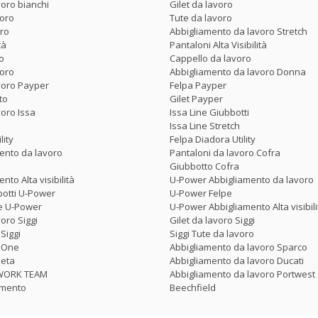
voro bianchi
Gilet da lavoro
voro
Tute da lavoro
oro
Abbigliamento da lavoro Stretch
tà
Pantaloni Alta Visibilità
o
Cappello da lavoro
voro
Abbigliamento da lavoro Donna
voro Payper
Felpa Payper
to
Gilet Payper
voro Issa
Issa Line Giubbotti
Issa Line Stretch
lity
Felpa Diadora Utility
ento da lavoro
Pantaloni da lavoro Cofra
Giubbotto Cofra
nto Alta visibilità
U-Power Abbigliamento da lavoro
botti U-Power
U-Power Felpe
te U-Power
U-Power Abbigliamento Alta visibili
oro Siggi
Gilet da lavoro Siggi
Siggi
Siggi Tute da lavoro
p One
Abbigliamento da lavoro Sparco
Beta
Abbigliamento da lavoro Ducati
o WORK TEAM
Abbigliamento da lavoro Portwest
amento
Beechfield