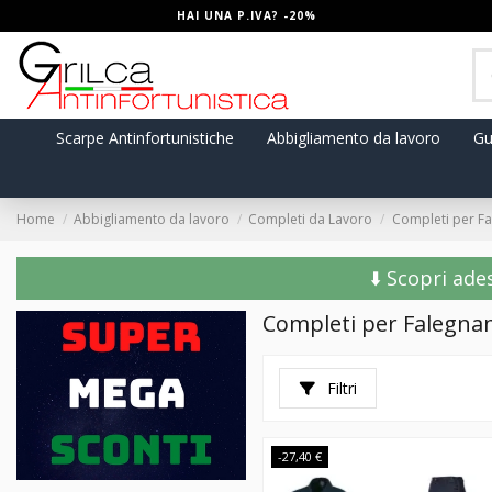
HAI UNA P.IVA? -20%
Scarpe Antinfortunistiche
Abbigliamento da lavoro
Gu
Home
Abbigliamento da lavoro
Completi da Lavoro
Completi per F
⬇️ Scopri ade
Completi per Falegna
Filtri
-27,40 €