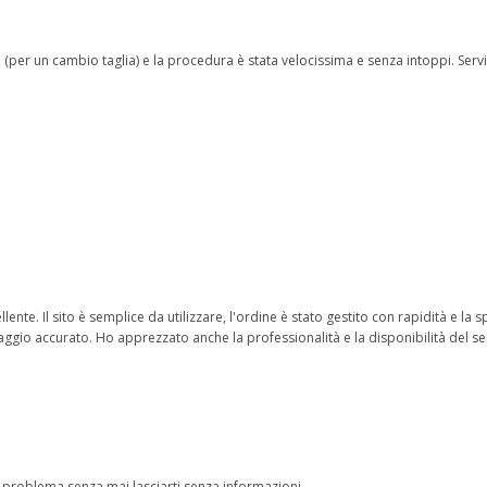
(per un cambio taglia) e la procedura è stata velocissima e senza intoppi. Serviz
lente. Il sito è semplice da utilizzare, l'ordine è stato gestito con rapidità e la
aggio accurato. Ho apprezzato anche la professionalità e la disponibilità del serv
i problema senza mai lasciarti senza informazioni