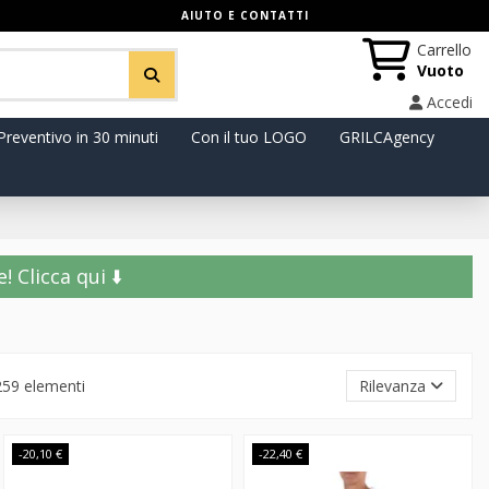
AIUTO E CONTATTI
Carrello
Vuoto
Accedi
Preventivo in 30 minuti
Con il tuo LOGO
GRILCAgency
️ Clicca qui ⬇️
259 elementi
Rilevanza
-20,10 €
-22,40 €