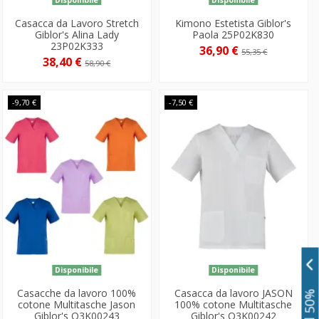
Casacca da Lavoro Stretch
Kimono Estetista Giblor's
Giblor's Alina Lady
Paola 25P02K830
23P02K333
36,90 €
55,35 €
38,40 €
58,90 €
-9,70 €
-7,50 €
Disponibile
Disponibile
Casacche da lavoro 100%
Casacca da lavoro JASON
cotone Multitasche Jason
100% cotone Multitasche
Giblor's Q3K00243
Giblor's Q3K00242