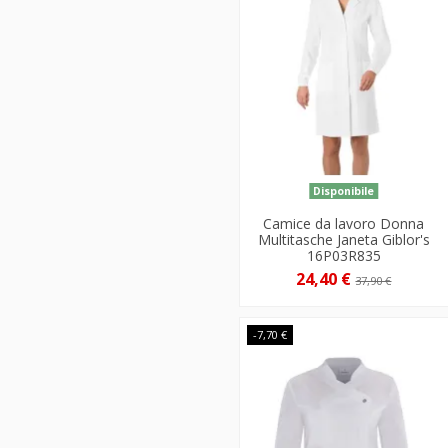
Disponibile
Camice da lavoro Donna
Multitasche Janeta Giblor's
16P03R835
24,40 €
37,90 €
-7,70 €