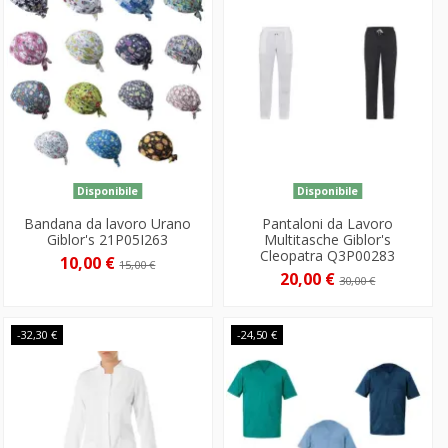
Disponibile
Disponibile
Bandana da lavoro Urano
Pantaloni da Lavoro
Giblor's 21P05I263
Multitasche Giblor's
Cleopatra Q3P00283
10,00 €
15,00 €
20,00 €
30,00 €
-32,30 €
-24,50 €