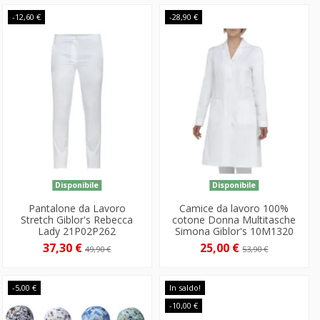
-12,60 €
-28,90 €
Disponibile
Disponibile
Pantalone da Lavoro
Camice da lavoro 100%
Stretch Giblor's Rebecca
cotone Donna Multitasche
Lady 21P02P262
Simona Giblor's 10M1320
37,30 €
25,00 €
49,90 €
53,90 €
-5,00 €
In saldo!
-10,00 €