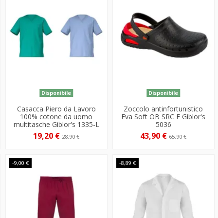
Disponibile
Disponibile
Casacca Piero da Lavoro
Zoccolo antinfortunistico
100% cotone da uomo
Eva Soft OB SRC E Giblor's
multitasche Giblor's 1335-L
5036
19,20 €
43,90 €
28,90 €
65,90 €
-9,00 €
-8,89 €