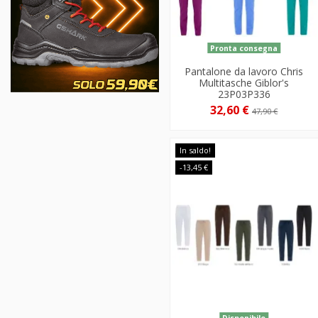
Pronta consegna
Pantalone da lavoro Chris
Multitasche Giblor's
23P03P336
32,60 €
47,90 €
In saldo!
-13,45 €
Disponibile