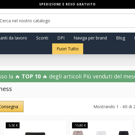
SPEDIZIONE E RESO GRATUITO
anti da lavoro
Sconti
DPI
Naviga per brand
Blog
Fuori Tutto
sso la 🔥
TOP 10
🔥 degli articoli Più venduti del mese!
lness
Consegna
Mostrando 1 - 60 di 
-5,50 €
-15,80 €