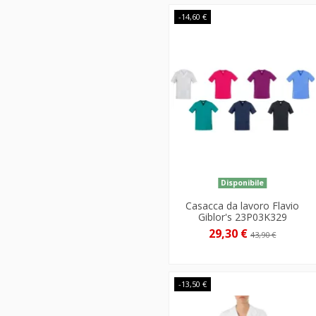
-14,60 €
Disponibile
Casacca da lavoro Flavio
Giblor's 23P03K329
29,30 €
43,90 €
-13,50 €