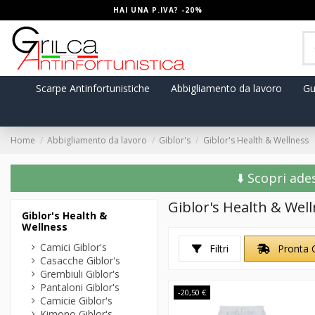
HAI UNA P.IVA? -20%
Scarpe Antinfortunistiche
Abbigliamento da lavoro
Gu
Home
Abbigliamento da lavoro
Giblor's
Giblor's Health & Wellness
⬇️ Scopri ade
Giblor's Health & Wel
Giblor's Health &
Wellness
Camici Giblor's
Filtri
Pronta 
Casacche Giblor's
Grembiuli Giblor's
Pantaloni Giblor's
-20,50 €
Camicie Giblor's
Kimono Giblor's