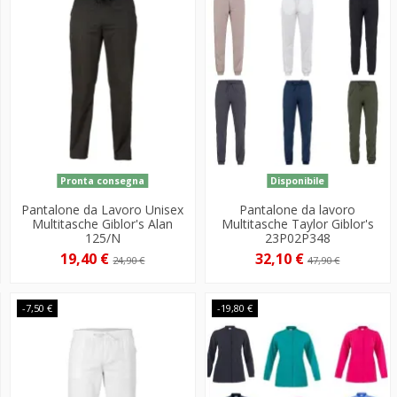
Pronta consegna
Disponibile
Pantalone da Lavoro Unisex
Pantalone da lavoro
Multitasche Giblor's Alan
Multitasche Taylor Giblor's
125/N
23P02P348
19,40 €
32,10 €
24,90 €
47,90 €
-7,50 €
-19,80 €