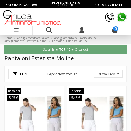
SPEDIZIONE E RESO
HAI UNA P.IVA? -20%
AIUTO E CONTATTI
GRATUITO
0
Home
Abbigliamento da lavoro
Abbigliamento da lavoro Molinel
Abbigliamento Estetista Molinel
Pantaloni Estetista Molinel
Scopri la 🔥
TOP 10
🔥 Clicca qui
Pantaloni Estetista Molinel
Filtri
Rilevanza
19 prodotti trovati
In saldo!
In saldo!
-5,95 €
-5,45 €