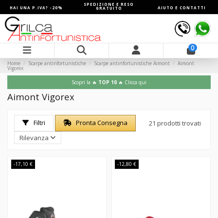
SPEDIZIONE E RESO
HAI UNA P.IVA? -20%
AIUTO E CONTATTI
GRATUITO
0
Home
Scarpe antinfortunistiche
Scarpe antinfortunistiche Aimont
Aimont
Vigorex
Scopri la 🔥
TOP 10
🔥 Clicca qui
Aimont Vigorex
Filtri
Pronta Consegna
21 prodotti trovati
Rilevanza
-17,10 €
-12,80 €