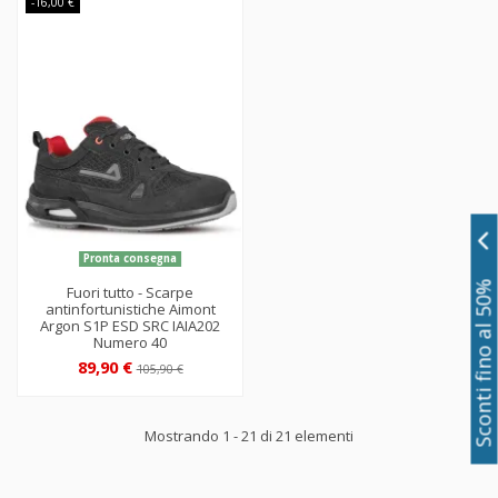
-16,00 €
Pronta consegna
Sconti fino al 50%
Fuori tutto - Scarpe
antinfortunistiche Aimont
Argon S1P ESD SRC IAIA202
Numero 40
89,90 €
105,90 €
Mostrando 1 - 21 di 21 elementi