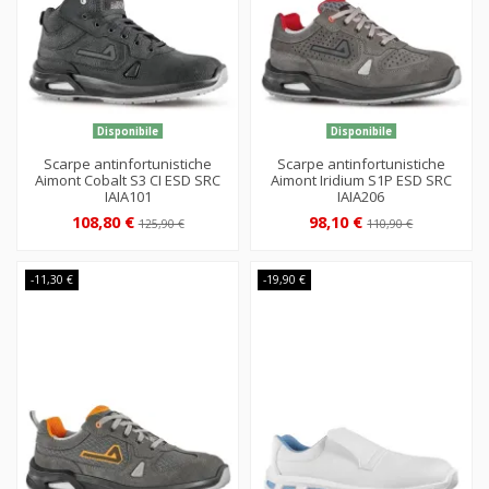
Disponibile
Disponibile
Scarpe antinfortunistiche
Scarpe antinfortunistiche
Aimont Cobalt S3 CI ESD SRC
Aimont Iridium S1P ESD SRC
IAIA101
IAIA206
108,80 €
98,10 €
125,90 €
110,90 €
-11,30 €
-19,90 €