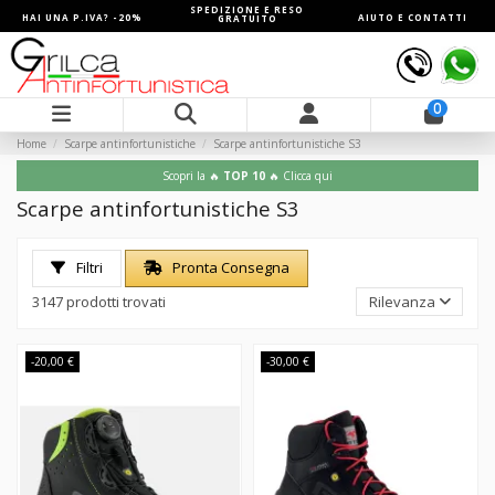
SPEDIZIONE E RESO
HAI UNA P.IVA? -20%
AIUTO E CONTATTI
GRATUITO
0
Home
Scarpe antinfortunistiche
Scarpe antinfortunistiche S3
Scopri la 🔥
TOP 10
🔥 Clicca qui
Scarpe antinfortunistiche S3
Filtri
Pronta Consegna
Rilevanza
3147 prodotti trovati
-20,00 €
-30,00 €