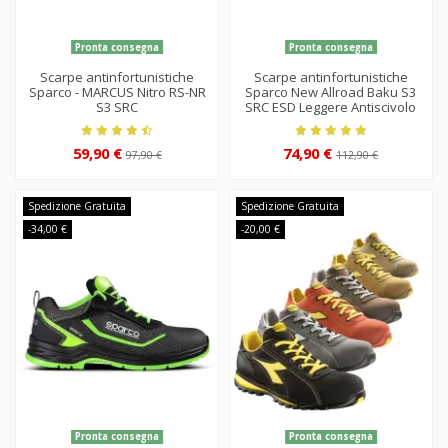
Pronta consegna
Pronta consegna
Scarpe antinfortunistiche
Scarpe antinfortunistiche
Sparco - MARCUS Nitro RS-NR
Sparco New Allroad Baku S3
S3 SRC
SRC ESD Leggere Antiscivolo
59,90 €
74,90 €
97,90 €
112,90 €
Spedizione Gratuita
Spedizione Gratuita
-34,00 €
-20,00 €
Pronta consegna
Pronta consegna