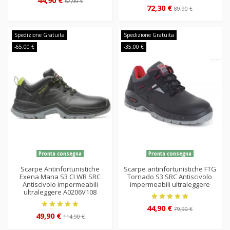
67,90 €
72,30 €
89,90 €
Spedizione Gratuita
Spedizione Gratuita
-65,00 €
-35,00 €
Pronta consegna
Pronta consegna
Scarpe Antinfortunistiche
Scarpe antinfortunistiche FTG
Exena Mana S3 CI WR SRC
Tornado S3 SRC Antiscivolo
Antiscivolo impermeabili
impermeabili ultraleggere
ultraleggere A0206V108
44,90 €
79,90 €
49,90 €
114,90 €