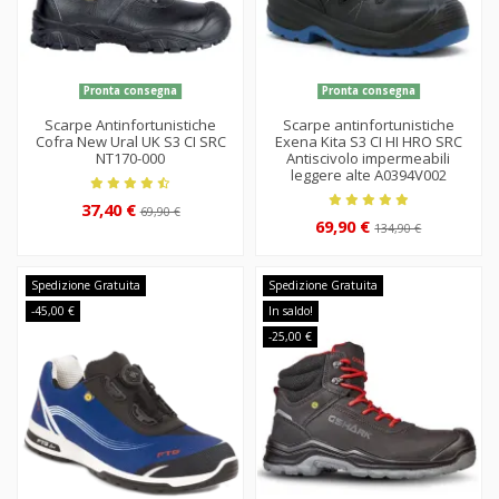
Pronta consegna
Pronta consegna
Scarpe Antinfortunistiche
Scarpe antinfortunistiche
Cofra New Ural UK S3 CI SRC
Exena Kita S3 CI HI HRO SRC
NT170-000
Antiscivolo impermeabili
leggere alte A0394V002
37,40 €
69,90 €
69,90 €
134,90 €
Spedizione Gratuita
Spedizione Gratuita
-45,00 €
In saldo!
-25,00 €