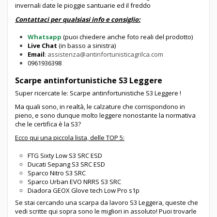
invernali date le pioggie santuarie ed il freddo
Contattaci per qualsiasi info e consiglio:
Whatsapp
(puoi chiedere anche foto reali del prodotto)
Live Chat
(in basso a sinistra)
Email
:
assistenza@antinfortunisticagrilca.com
0961936398
Scarpe antinfortunistiche S3 Leggere
Super ricercate le: Scarpe antinfortunistiche S3 Leggere !
Ma quali sono, in realtà, le calzature che corrispondono in
pieno, e sono dunque molto leggere nonostante la normativa
che le certifica è la S3?
Ecco qui una piccola lista, delle TOP 5:
FTG Sixty Low S3 SRC ESD
Ducati Sepang S3 SRC ESD
Sparco Nitro S3 SRC
Sparco Urban EVO NRRS S3 SRC
Diadora GEOX Glove tech Low Pro s1p
Se stai cercando una scarpa da lavoro S3 Leggera, queste che
vedi scritte qui sopra sono le migliori in assoluto! Puoi trovarle