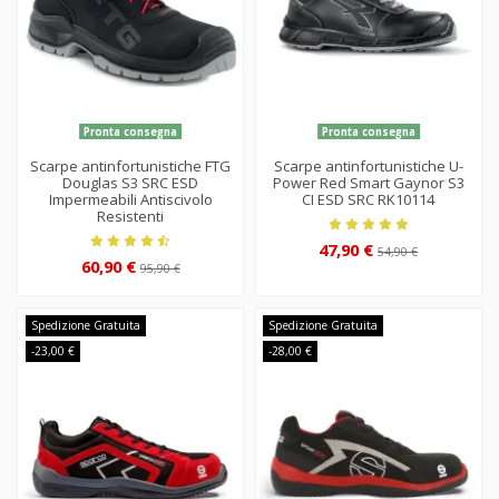
Pronta consegna
Pronta consegna
Scarpe antinfortunistiche FTG
Scarpe antinfortunistiche U-
Douglas S3 SRC ESD
Power Red Smart Gaynor S3
Impermeabili Antiscivolo
CI ESD SRC RK10114
Resistenti
47,90 €
54,90 €
60,90 €
95,90 €
Spedizione Gratuita
Spedizione Gratuita
-23,00 €
-28,00 €