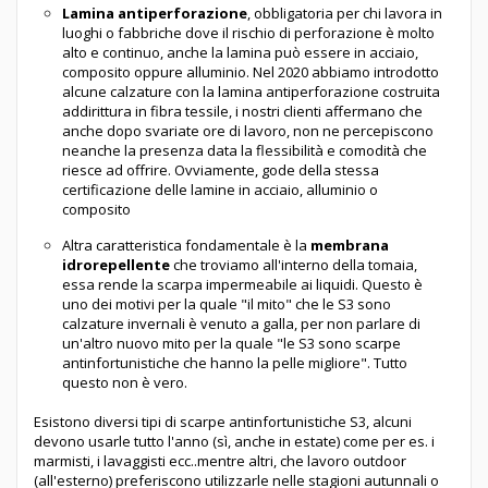
Lamina antiperforazione
, obbligatoria per chi lavora in
luoghi o fabbriche dove il rischio di perforazione è molto
alto e continuo, anche la lamina può essere in acciaio,
composito oppure alluminio. Nel 2020 abbiamo introdotto
alcune calzature con la lamina antiperforazione costruita
addirittura in fibra tessile, i nostri clienti affermano che
anche dopo svariate ore di lavoro, non ne percepiscono
neanche la presenza data la flessibilità e comodità che
riesce ad offrire. Ovviamente, gode della stessa
certificazione delle lamine in acciaio, alluminio o
composito
Altra caratteristica fondamentale è la
membrana
idrorepellente
che troviamo all'interno della tomaia,
essa rende la scarpa impermeabile ai liquidi. Questo è
uno dei motivi per la quale "il mito" che le S3 sono
calzature invernali è venuto a galla, per non parlare di
un'altro nuovo mito per la quale "le S3 sono scarpe
antinfortunistiche che hanno la pelle migliore". Tutto
questo non è vero.
Esistono diversi tipi di scarpe antinfortunistiche S3, alcuni
devono usarle tutto l'anno (sì, anche in estate) come per es. i
marmisti, i lavaggisti ecc..mentre altri, che lavoro outdoor
(all'esterno) preferiscono utilizzarle nelle stagioni autunnali o