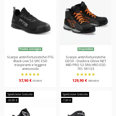
Pronta consegna
Disponibile
Scarpe antinfortunistiche FTG
Scarpe antinfortunistiche
Black Low S3 SRC ESD
GEOX - Diadora Glove NET
traspiranti e leggere
MID PRO S3 SRA HRO ESD
antiscivolo
701.181123
57,90 €
129,90 €
97,90 €
189,90 €
Spedizione Gratuita
Spedizione Gratuita
-20,00 €
-7,00 €