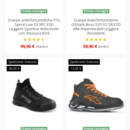
Pronta consegna
Pronta consegna
Scarpe antinfortunistiche FTG
Scarpe Antinfortunistiche
Sprint Low S3 SRC ESD
GShark Boss S3S FO SR ESD
Leggere Sportive Antiscivolo
Alte Impermeabili Leggere
con chiusura BOA
Resistenti
99,90 €
59,90 €
144,90 €
84,90 €
Spedizione Gratuita
Spedizione Gratuita
-40,00 €
-12,00 €
Pronta consegna
Pronta consegna