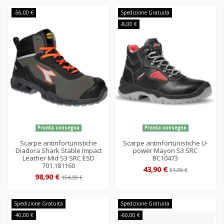
-56,00 €
Spedizione Gratuita
-8,00 €
Pronta consegna
Pronta consegna
Scarpe antinfortunistiche
Scarpe antinfortunistiche U-
Diadora Shark Stable Impact
power Mayon S3 SRC
Leather Mid S3 SRC ESD
BC10473
701.181160
43,90 €
51,90 €
98,90 €
154,90 €
Spedizione Gratuita
Spedizione Gratuita
-40,00 €
-60,00 €