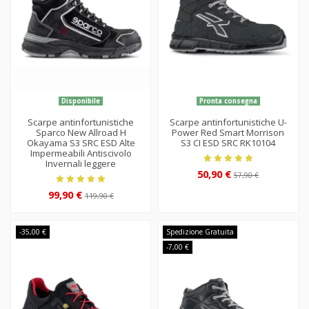
Disponibile
Pronta consegna
Scarpe antinfortunistiche
Scarpe antinfortunistiche U-
Sparco New Allroad H
Power Red Smart Morrison
Okayama S3 SRC ESD Alte
S3 CI ESD SRC RK10104
Impermeabili Antiscivolo
Invernali leggere
50,90 €
57,90 €
99,90 €
119,90 €
-35,00 €
Spedizione Gratuita
-7,00 €