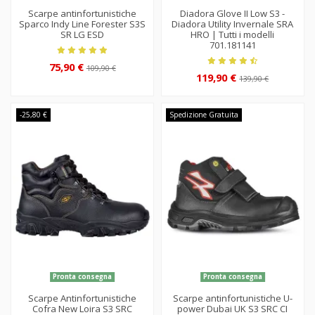
Scarpe antinfortunistiche
Diadora Glove II Low S3 -
Sparco Indy Line Forester S3S
Diadora Utility Invernale SRA
SR LG ESD
HRO | Tutti i modelli
701.181141
75,90 €
109,90 €
119,90 €
139,90 €
-25,80 €
Spedizione Gratuita
Pronta consegna
Pronta consegna
Scarpe Antinfortunistiche
Scarpe antinfortunistiche U-
Cofra New Loira S3 SRC
power Dubai UK S3 SRC CI