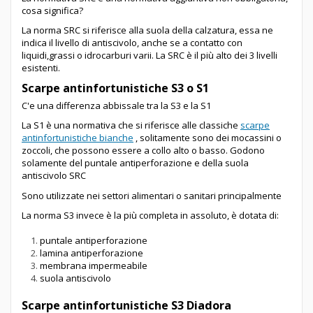
cosa significa?
La norma SRC si riferisce alla suola della calzatura, essa ne
indica il livello di antiscivolo, anche se a contatto con
liquidi,grassi o idrocarburi varii. La SRC è il più alto dei 3 livelli
esistenti.
Scarpe antinfortunistiche S3 o S1
C'e una differenza abbissale tra la S3 e la S1
La S1 è una normativa che si riferisce alle classiche
scarpe
antinfortunistiche bianche
, solitamente sono dei mocassini o
zoccoli, che possono essere a collo alto o basso. Godono
solamente del puntale antiperforazione e della suola
antiscivolo SRC
Sono utilizzate nei settori alimentari o sanitari principalmente
La norma S3 invece è la più completa in assoluto, è dotata di:
puntale antiperforazione
lamina antiperforazione
membrana impermeabile
suola antiscivolo
Scarpe antinfortunistiche S3 Diadora