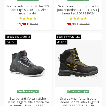
Scarpe antinfortunistiche FTG
Scarpe antinfortunistiche U-
Black High S3 SRC ESD Alte
power Jordan S3 SRC CI ESD |
Impermeabili
Linea Red 360 RS10124
59,90 €
98,90 €
99,90 €
110,90 €
Spedizione Gratuita
Spedizione Gratuita
-54,35 €
-12,00 €
Pronta consegna
Pronta consegna
Scarpe antinfortunistiche
Scarpe Antinfortunistiche
Delfin leggere alte antiscivolo
Diadora Sport Diatex High S3
e sportive Fighter S3 SRC
WR CI SRC 701.181119