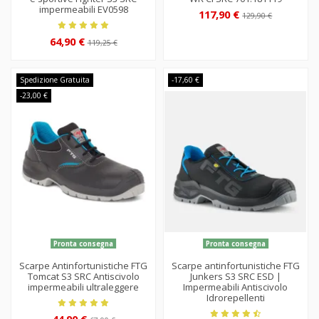
impermeabili EV0598
117,90 €
129,90 €
64,90 €
119,25 €
Spedizione Gratuita
-17,60 €
-23,00 €
Pronta consegna
Pronta consegna
Scarpe Antinfortunistiche FTG
Scarpe antinfortunistiche FTG
Tomcat S3 SRC Antiscivolo
Junkers S3 SRC ESD |
impermeabili ultraleggere
Impermeabili Antiscivolo
Idrorepellenti
44,90 €