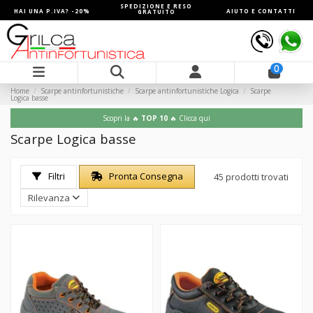
SPEDIZIONE E RESO
HAI UNA P.IVA? -20%
AIUTO E CONTATTI
GRATUITO
0
Home
Scarpe antinfortunistiche
Scarpe antinfortunistiche Logica
Scarpe
Logica basse
Scopri la 🔥
TOP 10
🔥 Clicca qui
Scarpe Logica basse
Filtri
Pronta Consegna
45 prodotti trovati
Rilevanza