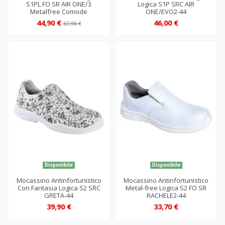
S1PL FO SR AIR ONE/3
Logica S1P SRC AIR
Metalfree Comode
ONE/EVO2-44
44,90 €
46,00 €
67,90 €
Disponibile
Disponibile
Mocassino Antinfortunistico
Mocassino Antinfortunistico
Con Fantasia Logica S2 SRC
Metal-free Logica S2 FO SR
GRETA-44
RACHELE2-44
39,90 €
33,70 €