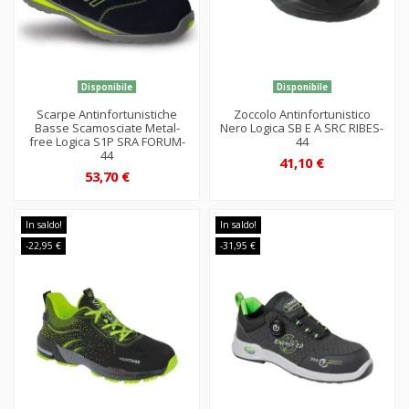
Disponibile
Disponibile
Scarpe Antinfortunistiche
Zoccolo Antinfortunistico
Basse Scamosciate Metal-
Nero Logica SB E A SRC RIBES-
free Logica S1P SRA FORUM-
44
44
41,10 €
53,70 €
In saldo!
In saldo!
-22,95 €
-31,95 €