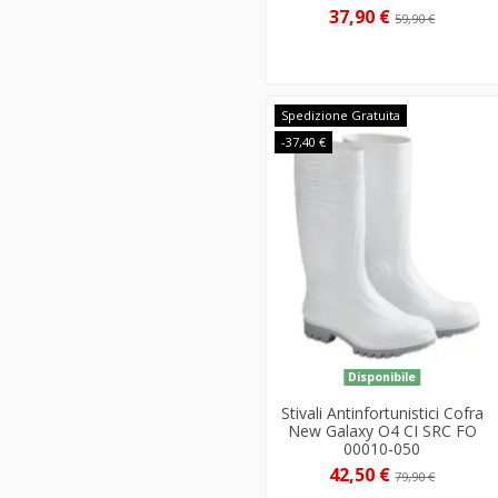
37,90 €
59,90 €
Spedizione Gratuita
-37,40 €
Disponibile
Stivali Antinfortunistici Cofra
New Galaxy O4 CI SRC FO
00010-050
42,50 €
79,90 €