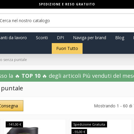
SPEDIZIONE E RESO GRATUITO
anti da lavoro
Sconti
DPI
Naviga per brand
Blog
Fuori Tutto
oro senza puntale
sso la 🔥
TOP 10
🔥 degli articoli Più venduti del mese!
a puntale
Consegna
Mostrando 1 - 60 di 
-141,00 €
Spedizione Gratuita
-55,00 €