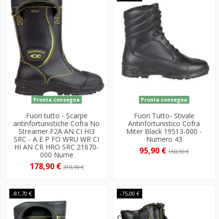
Pronta consegna
Pronta consegna
Fuori tutto - Scarpe
Fuori Tutto- Stivale
antinfortunistiche Cofra No
Antinfortunistico Cofra
Streamer F2A AN CI HI3
Miter Black 19513-000 -
SRC - A E P FO WRU WR CI
Numero 43
HI AN CR HRO SRC 21670-
95,90 €
150,90 €
000 Nume
178,90 €
319,90 €
-81,70 €
-75,00 €