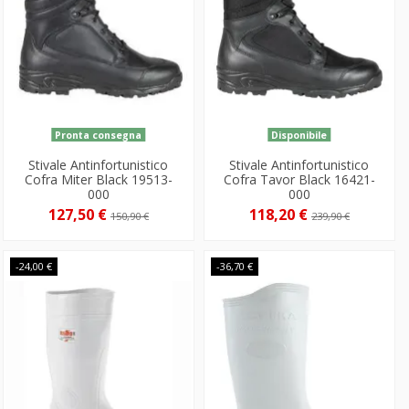
Pronta consegna
Disponibile
Stivale Antinfortunistico
Stivale Antinfortunistico
Cofra Miter Black 19513-
Cofra Tavor Black 16421-
000
000
127,50 €
118,20 €
150,90 €
239,90 €
-24,00 €
-36,70 €