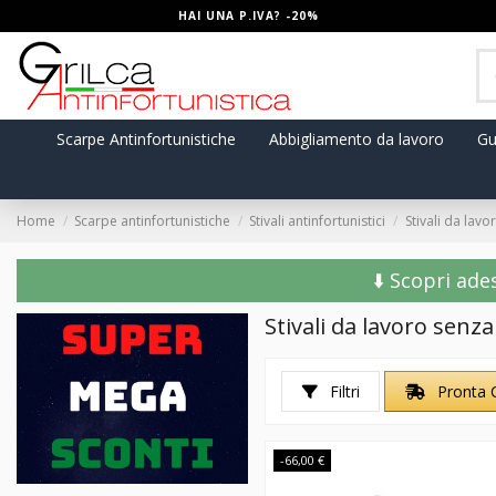
HAI UNA P.IVA? -20%
Scarpe Antinfortunistiche
Abbigliamento da lavoro
Gu
Home
Scarpe antinfortunistiche
Stivali antinfortunistici
Stivali da lav
⬇️ Scopri ade
Stivali da lavoro senz
Filtri
Pronta 
-66,00 €