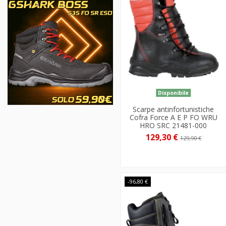
Disponibile
Scarpe antinfortunistiche
Cofra Force A E P FO WRU
HRO SRC 21481-000
129,30 €
129,90 €
-96,80 €