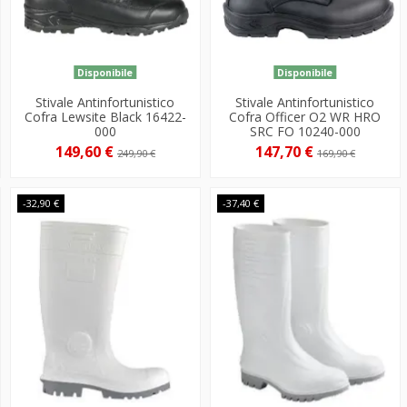
Disponibile
Disponibile
Stivale Antinfortunistico
Stivale Antinfortunistico
Cofra Lewsite Black 16422-
Cofra Officer O2 WR HRO
000
SRC FO 10240-000
149,60 €
147,70 €
249,90 €
169,90 €
-32,90 €
-37,40 €