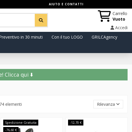
AIUTO E CONTATTI
Carrello
Vuoto
Accedi
Preventivo in 30 minuti
Con il tuo LOGO
GRILCAgency
️ Clicca qui ⬇️
74 elementi
Rilevanza
Spedizione Gratuita
-12,70 €
-76,60 €