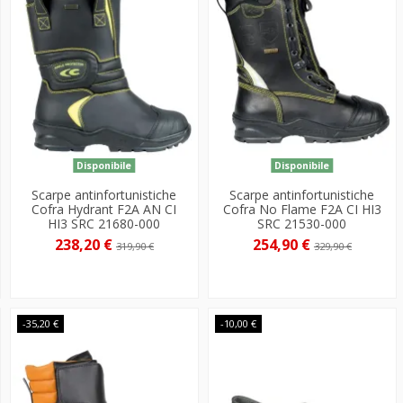
Disponibile
Disponibile
Scarpe antinfortunistiche
Scarpe antinfortunistiche
Cofra Hydrant F2A AN CI
Cofra No Flame F2A CI HI3
HI3 SRC 21680-000
SRC 21530-000
238,20 €
254,90 €
319,90 €
329,90 €
-35,20 €
-10,00 €