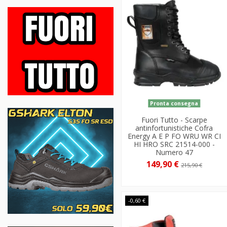
Pronta consegna
Fuori Tutto - Scarpe
antinfortunistiche Cofra
Energy A E P FO WRU WR CI
HI HRO SRC 21514-000 -
Numero 47
149,90 €
215,90 €
-0,60 €