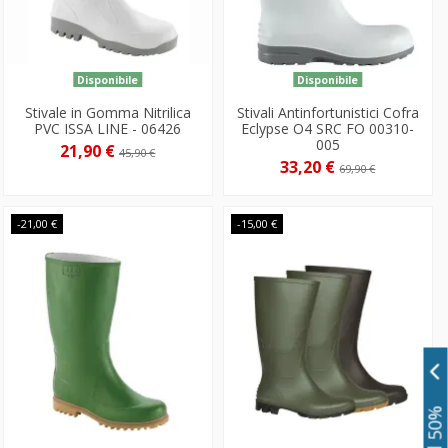
Disponibile
Disponibile
Stivale in Gomma Nitrilica
Stivali Antinfortunistici Cofra
PVC ISSA LINE - 06426
Eclypse O4 SRC FO 00310-
005
21,90 €
45,90 €
33,20 €
69,90 €
-21,00 €
-15,00 €