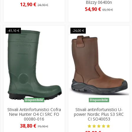
Blizzy 06400n
12,90 €
24,90 €
54,90 €
65,90 €
-41,10 €
-26,00 €
Disponibile
Disponibile
Stivali Antinfortunistici Cofra
Stivali antinfortunistici U-
New Hunter O4 CI SRC FO
power Nordic Plus S3 SRC
00080-016
CI SO40053
38,80 €
79,90 €