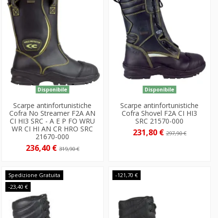
Disponibile
Disponibile
Scarpe antinfortunistiche
Scarpe antinfortunistiche
Cofra No Streamer F2A AN
Cofra Shovel F2A CI HI3
CI HI3 SRC - A E P FO WRU
SRC 21570-000
WR CI HI AN CR HRO SRC
231,80 €
297,90 €
21670-000
236,40 €
319,90 €
Spedizione Gratuita
-121,70 €
-23,40 €