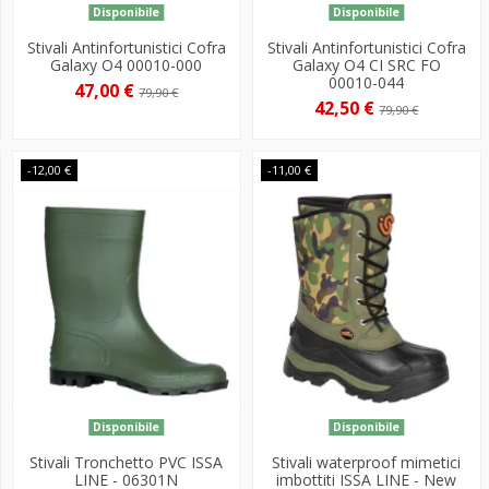
Disponibile
Disponibile
Stivali Antinfortunistici Cofra
Stivali Antinfortunistici Cofra
Galaxy O4 00010-000
Galaxy O4 CI SRC FO
00010-044
47,00 €
79,90 €
42,50 €
79,90 €
-12,00 €
-11,00 €
Disponibile
Disponibile
Stivali Tronchetto PVC ISSA
Stivali waterproof mimetici
LINE - 06301N
imbottiti ISSA LINE - New