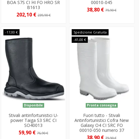
BOA S7S CI HI FO HRO SR
00010-045
B1613
38,80 €
79,90 €
202,10 €
239,90 €
-17,00 €
Spedizione Gratuita
-41,00 €
Disponibile
Pronta consegna
Stivali antinfortunistici U-
Fuori tutto - Stivali
power Taiga S3 SRC CI
Antinfortunistici Cofra New
SO40013
Galaxy O4 CI SRC FO
00010-050 numero 37
59,90 €
76,90 €
38,90 €
79,90 €