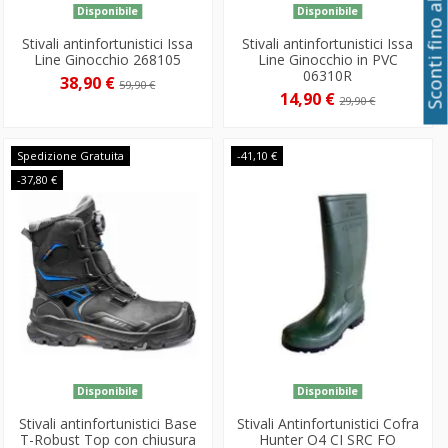
Sconti fino al 50%
Disponibile
Disponibile
Stivali antinfortunistici Issa
Stivali antinfortunistici Issa
Line Ginocchio 268105
Line Ginocchio in PVC
06310R
38,90 €
59,90 €
14,90 €
29,90 €
Spedizione Gratuita
-41,10 €
-37,80 €
Disponibile
Disponibile
Stivali antinfortunistici Base
Stivali Antinfortunistici Cofra
T-Robust Top con chiusura
Hunter O4 CI SRC FO