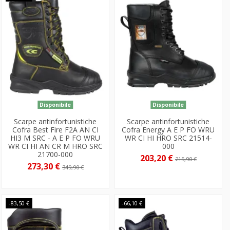
Disponibile
Disponibile
Scarpe antinfortunistiche
Scarpe antinfortunistiche
Cofra Best Fire F2A AN CI
Cofra Energy A E P FO WRU
HI3 M SRC - A E P FO WRU
WR CI HI HRO SRC 21514-
WR CI HI AN CR M HRO SRC
000
21700-000
203,20 €
215,90 €
273,30 €
349,90 €
-83,50 €
-66,10 €