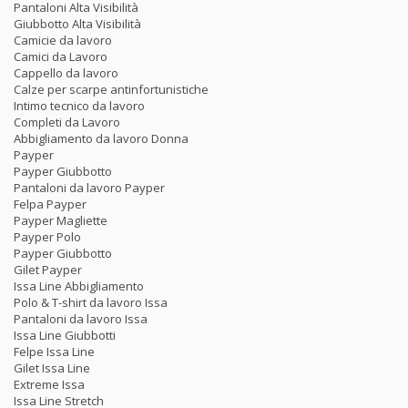
Pantaloni Alta Visibilità
Giubbotto Alta Visibilità
Camicie da lavoro
Camici da Lavoro
Cappello da lavoro
Calze per scarpe antinfortunistiche
Intimo tecnico da lavoro
Completi da Lavoro
Abbigliamento da lavoro Donna
Payper
Payper Giubbotto
Pantaloni da lavoro Payper
Felpa Payper
Payper Magliette
Payper Polo
Payper Giubbotto
Gilet Payper
Issa Line Abbigliamento
Polo & T-shirt da lavoro Issa
Pantaloni da lavoro Issa
Issa Line Giubbotti
Felpe Issa Line
Gilet Issa Line
Extreme Issa
Issa Line Stretch