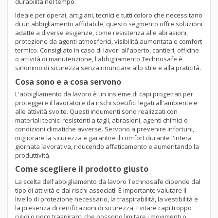
durabilità nel tempo.
Ideale per operai, artigiani, tecnici e tutti coloro che necessitano
di un abbigliamento affidabile, questo segmento offre soluzioni
adatte a diverse esigenze, come resistenza alle abrasioni,
protezione da agenti atmosferici, visibilità aumentata e comfort
termico. Consigliato in caso di lavori all'aperto, cantieri, officine
o attività di manutenzione, l'abbigliamento Technosafe è
sinonimo di sicurezza senza rinunciare allo stile e alla praticità.
Cosa sono e a cosa servono
L'abbigliamento da lavoro è un insieme di capi progettati per
proteggere il lavoratore da rischi specifici legati all'ambiente e
alle attività svolte. Questi indumenti sono realizzati con
materiali tecnici resistenti a tagli, abrasioni, agenti chimici o
condizioni climatiche avverse. Servono a prevenire infortuni,
migliorare la sicurezza e garantire il comfort durante l'intera
giornata lavorativa, riducendo affaticamento e aumentando la
produttività.
Come scegliere il prodotto giusto
La scelta dell'abbigliamento da lavoro Technosafe dipende dal
tipo di attività e dai rischi associati. È importante valutare il
livello di protezione necessario, la traspirabilità, la vestibilità e
la presenza di certificazioni di sicurezza. Evitare capi troppo
rigidi o poco traspiranti che possono limitare i movimenti o