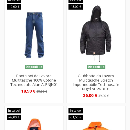
-10,00 €
-13,00 €
Disponibile
Disponibile
Pantaloni da Lavoro
Giubbotto da Lavoro
Multitasche 100% Cotone
Multitasche Stretch
Technosafe Alan ALPNJN01
Impermeabile Technosafe
Nigel ALKWBL01
18,90 €
28,90 €
26,00 €
39,00 €
In saldo!
In saldo!
-42,00 €
-31,50 €