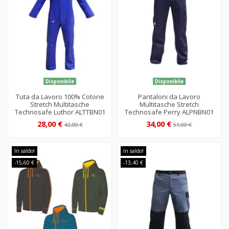
Disponibile
Disponibile
Tuta da Lavoro 100% Cotone
Pantaloni da Lavoro
Stretch Multitasche
Multitasche Stretch
Technosafe Luthor ALTTBN01
Technosafe Perry ALPNBN01
28,00 €
34,00 €
42,00 €
51,00 €
In saldo!
In saldo!
-15,60 €
-13,40 €