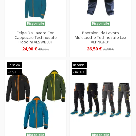
Disponibile
Disponibile
Felpa Da Lavoro Con
Pantaloni da Lavoro
Cappuccio Technosafe
Multitasche Technosafe Lex
Hoodini ALSWBL01
ALPNGR01
24,90 €
26,50 €
40,50 €
39,90 €
In saldo!
In saldo!
-37,00 €
-34,00 €
Disponibile
Disponibile