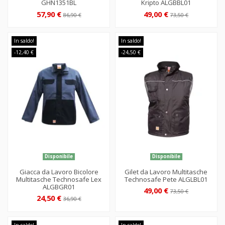
GHN1351BL
Kripto ALGBBL01
57,90 €
49,00 €
86,90 €
73,50 €
In saldo!
In saldo!
-12,40 €
-24,50 €
Disponibile
Disponibile
Giacca da Lavoro Bicolore
Gilet da Lavoro Multitasche
Multitasche Technosafe Lex
Technosafe Pete ALGLBL01
ALGBGR01
49,00 €
73,50 €
24,50 €
36,90 €
In saldo!
In saldo!