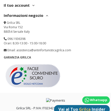
Il tuo account
Informazioni negozio
Grilca SRL
Via Roma 152
88054 Sersale Italy
096.1936398
Orari: 8:30-13:00 - 15:00-18:00
Email:
assistenza@antinfortunisticagrilca.com
GARANZIA GRILCA
Whatsapp
Grilca SRL - P.IVA: IT02342180797 - All Rights Reserved
Vai al Tuo
Grilca
Insider