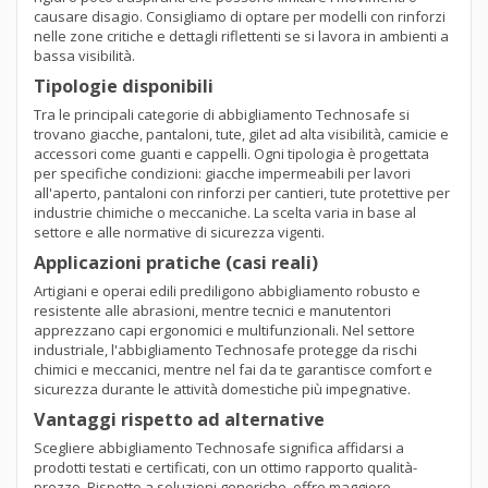
causare disagio. Consigliamo di optare per modelli con rinforzi
nelle zone critiche e dettagli riflettenti se si lavora in ambienti a
bassa visibilità.
Tipologie disponibili
Tra le principali categorie di abbigliamento Technosafe si
trovano giacche, pantaloni, tute, gilet ad alta visibilità, camicie e
accessori come guanti e cappelli. Ogni tipologia è progettata
per specifiche condizioni: giacche impermeabili per lavori
all'aperto, pantaloni con rinforzi per cantieri, tute protettive per
industrie chimiche o meccaniche. La scelta varia in base al
settore e alle normative di sicurezza vigenti.
Applicazioni pratiche (casi reali)
Artigiani e operai edili prediligono abbigliamento robusto e
resistente alle abrasioni, mentre tecnici e manutentori
apprezzano capi ergonomici e multifunzionali. Nel settore
industriale, l'abbigliamento Technosafe protegge da rischi
chimici e meccanici, mentre nel fai da te garantisce comfort e
sicurezza durante le attività domestiche più impegnative.
Vantaggi rispetto ad alternative
Scegliere abbigliamento Technosafe significa affidarsi a
prodotti testati e certificati, con un ottimo rapporto qualità-
prezzo. Rispetto a soluzioni generiche, offre maggiore