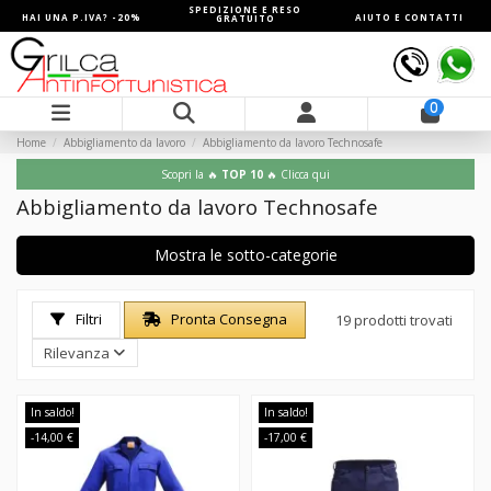
SPEDIZIONE E RESO
HAI UNA P.IVA? -20%
AIUTO E CONTATTI
GRATUITO
0
Home
Abbigliamento da lavoro
Abbigliamento da lavoro Technosafe
Scopri la 🔥
TOP 10
🔥 Clicca qui
Abbigliamento da lavoro Technosafe
Mostra le sotto-categorie
Filtri
Pronta Consegna
19 prodotti trovati
Rilevanza
In saldo!
In saldo!
-14,00 €
-17,00 €