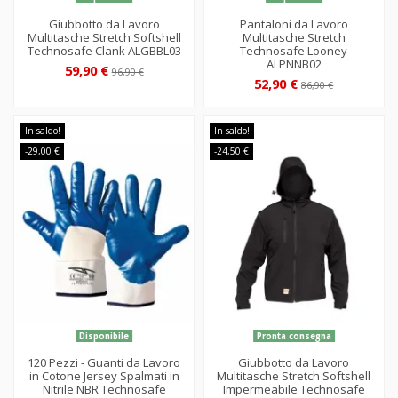
Giubbotto da Lavoro
Pantaloni da Lavoro
Multitasche Stretch Softshell
Multitasche Stretch
Technosafe Clank ALGBBL03
Technosafe Looney
ALPNNB02
59,90 €
96,90 €
52,90 €
86,90 €
In saldo!
In saldo!
-29,00 €
-24,50 €
Disponibile
Pronta consegna
120 Pezzi - Guanti da Lavoro
Giubbotto da Lavoro
in Cotone Jersey Spalmati in
Multitasche Stretch Softshell
Nitrile NBR Technosafe
Impermeabile Technosafe