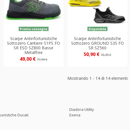
Pronta consegna
Disponibile
Scarpe Antinfortunistiche
Scarpe Antinfortunistiche
Sottozero Cantiere S1PS FO
Sottozero GROUND S3S FO
SR ESD SZ800 Basse
SR SZ560
Metalfree
50,90 €
76,35 €
49,00 €
77,90 €
Mostrando 1 - 14 di 14 elementi
Diadora Utility
tunistiche Ducati
Exena