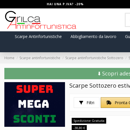
HAI UNA P.IVA? -20%
Scarpe Antinfortunistiche
Abbigliamento da lavoro
Gu
Home
Scarpe antinfortunistiche
Scarpe antinfortunistiche Sottozero
⬇️ Scopri ade
Scarpe Sottozero esti
Filtri
Pronta 
Spedizione Gratuita
-38,80 €