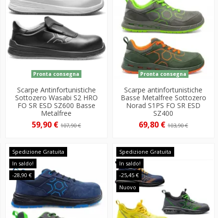
Pronta consegna
Pronta consegna
Scarpe Antinfortunistiche
Scarpe antinfortunistiche
Sottozero Wasabi S2 HRO
Basse Metalfree Sottozero
FO SR ESD SZ600 Basse
Norad S1PS FO SR ESD
Metalfree
SZ400
59,90 €
69,80 €
107,90 €
103,90 €
Spedizione Gratuita
Spedizione Gratuita
In saldo!
In saldo!
-28,90 €
-25,45 €
Nuovo