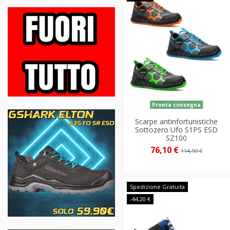
Pronta consegna
Scarpe antinfortunistiche
Sottozero Ufo S1PS ESD
SZ100
76,10 €
114,90 €
Spedizione Gratuita
-44,20 €