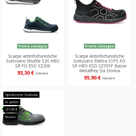
Pronta consegna
Pronta consegna
Scarpe antinfortunistiche
Scarpe Antinfortunistiche
Sottozero Shuttle S3S HRO
Sottozero Elettra S1PS FO
SR FO ESD SZ200
SR HRO ESD SZ555F Basse
Metalfree Da Donna
93,30 €
139,90 €
95,90 €
143,90 €
Spedizione Gratuita
In saldo!
-21,45 €
Nuovo