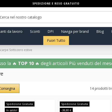
SPEDIZIONE E RESO GRATUITO
anti da lavoro
Sconti
DPI
Naviga per brand
Blog
Fuori Tutto
Scarpe Sottozero estive
sso la 🔥
TOP 10
🔥 degli articoli Più venduti del mese!
ve
Consegna
14 prodotti tr
Spedizione Gratuita
Spedizione Gratuita
In saldo!
-38,80 €