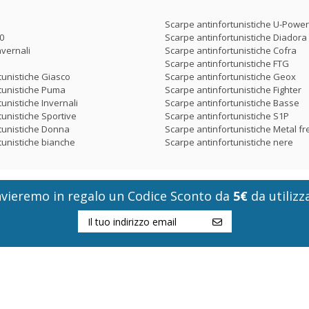
Scarpe antinfortunistiche U-Power
0
Scarpe antinfortunistiche Diadora
nvernali
Scarpe antinfortunistiche Cofra
Scarpe antinfortunistiche FTG
tunistiche Giasco
Scarpe antinfortunistiche Geox
tunistiche Puma
Scarpe antinfortunistiche Fighter
unistiche Invernali
Scarpe antinfortunistiche Basse
tunistiche Sportive
Scarpe antinfortunistiche S1P
tunistiche Donna
Scarpe antinfortunistiche Metal fr
tunistiche bianche
Scarpe antinfortunistiche nere
i invieremo in regalo un Codice Sconto da
5€
da utilizza