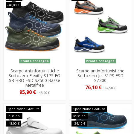
-48,00 €
Pronta consegna
Pronta consegna
Scarpe Antinfortunistiche
Scarpe antinfortunistiche
Sottozero Flexifly S1PS FO
Sottozero Jet S1PS ESD
SR HRO ESD SZ500 Basse
SZ300
Metalfree
76,10 €
114,90 €
95,90 €
143,90 €
Spedizione Gratuita
Spedizione Gratuita
In saldo!
In saldo!
-48,00 €
-34,10 €