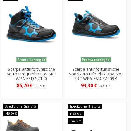
Pronta consegna
Pronta consegna
Scarpe antinfortunistiche
Scarpe antinfortunistiche
Sottozero Jumbo S3S SRC
Sottozero Ufo Plus Boa S3S
WPA ESD SZ150
SRC WPA ESD SZ009B
86,70 €
93,30 €
130,90 €
139,90 €
Spedizione Gratuita
Spedizione Gratuita
-46,60 €
In saldo!
-48,00 €