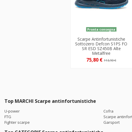
Pronta consegna
Scarpe Antinfortunistiche
Sottozero Defcon S1PS FO
SR ESD SZ450B Alte
Metalfree
75,80 €
113,90 €
Top MARCHI Scarpe antinfortunistiche
U-power
Cofra
FTG
Scarpe antinfor
Fighter scarpe
Garsport