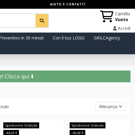
AIUTO E CONTATTI
Carrello
Vuoto
Accedi
Preventivo in 30 minuti
Con il tuo LOGO
GRILCAgency
️ Clicca qui ⬇️
ovati
Rilevanza
Spedizione Gratuita
Spedizione Gratuita
-44,20 €
-46,60 €