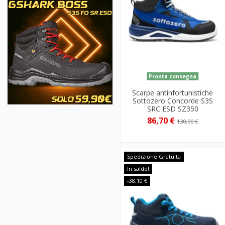
Pronta consegna
Scarpe antinfortunistiche
Sottozero Concorde S3S
SRC ESD SZ350
86,70 €
130,90 €
Spedizione Gratuita
In saldo!
-38,10 €