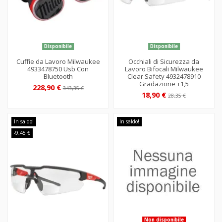
Disponibile
Disponibile
Cuffie da Lavoro Milwaukee
Occhiali di Sicurezza da
4933478750 Usb Con
Lavoro Bifocali Milwaukee
Bluetooth
Clear Safety 4932478910
Gradazione +1,5
228,90 €
343,35 €
18,90 €
28,35 €
In saldo!
In saldo!
-9,45 €
Non disponibile