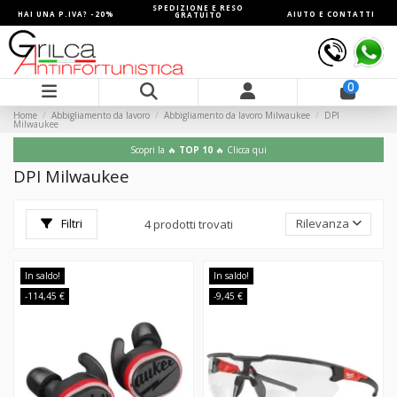
SPEDIZIONE E RESO
HAI UNA P.IVA? -20%
AIUTO E CONTATTI
GRATUITO
0
Home
Abbigliamento da lavoro
Abbigliamento da lavoro Milwaukee
DPI
Milwaukee
Scopri la 🔥
TOP 10
🔥 Clicca qui
DPI Milwaukee
Filtri
Rilevanza
4 prodotti trovati
In saldo!
In saldo!
-114,45 €
-9,45 €