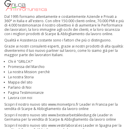
Dal 1995 forniamo attentamente e costantemente Aziende e Privati a
360° in Italia e all'estero. Con oltre 150.000 clienti online, 70.000 PMI e più
di 4.000 testimonianze il nostro obiettivo è di aumentare le Performance
dei lavoratori, la loro immagine agli occhi dei clienti, e la loro sicurezza
con i migliori prodotti di Scarpe & Abbigliamento da lavoro online.
Qualità e Assistenza costante sono i fattori che più ci distinguono.
Grazie ai nostri consulenti esperti, grazie ai nostri prodotti di alta qualità:
diventeremo il tuo nuovo partner sul lavoro, come lo siamo già per la
maggior parte dei lavoratori Italiani.
Chi è "GRILCA?"
Promessa del Marchio
La nostra Mission: perchè
La nostra Storia
Mappa del sito
Parlano di Noi
Pagina Testimonianze
Lavora con noi
Scopri il nostro nuovo sito
www.monvetpro.fr
Leader in Francia per la
vendita di Scarpe & Abbigliamento da lavoro online
Scopri il nostro nuovo sito
www.bestearbeitskleidung.de
Leader in
Germania per la vendita di Scarpe & Abbigliamento da lavoro online
Scopri il nostro nuovo sito
www.vestirlaboral.es
Leader in Spagna per la