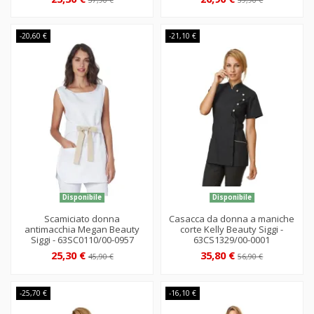
-20,60 €
-21,10 €
Disponibile
Disponibile
Scamiciato donna
Casacca da donna a maniche
antimacchia Megan Beauty
corte Kelly Beauty Siggi -
Siggi - 63SC0110/00-0957
63CS1329/00-0001
25,30 €
35,80 €
45,90 €
56,90 €
-25,70 €
-16,10 €