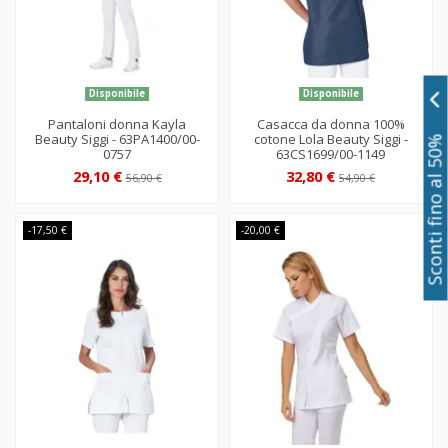
Disponibile
Disponibile
Pantaloni donna Kayla
Casacca da donna 100%
Beauty Siggi - 63PA1400/00-
cotone Lola Beauty Siggi -
Sconti fino al 50%
0757
63CS1699/00-1149
29,10 €
32,80 €
56,90 €
54,90 €
-17,50 €
-20,00 €