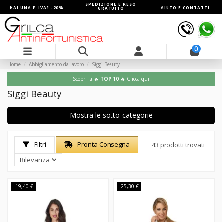
SPEDIZIONE E RESO
HAI UNA P.IVA? -20%
AIUTO E CONTATTI
GRATUITO
0
Home
Abbigliamento da lavoro
Siggi Beauty
Scopri la 🔥
TOP 10
🔥 Clicca qui
Siggi Beauty
Mostra le sotto-categorie
Filtri
Pronta Consegna
43 prodotti trovati
Rilevanza
-19,40 €
-25,30 €