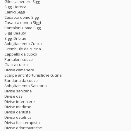
Gilet cameriere Siggi
Siggi Horeca
Camici Siggi
Casacca uomo Siggi
Casacca donna Siggi
Pantaloni uomo Siggi
Siggi Beauty
Siggi Dr blue
Abbigliamento Cuoco
Grembiule da cucina
Cappello da cuoco
Pantaloni cuoco
Giacca cuoco
Divisa cameriere
Scarpe antinfortunistiche cucina
Bandana da cuoco
Abbigliamento Sanitario
Divise sanitarie
Divise oss
Divise infermiere
Divise mediche
Divisa dentista
Divisa ostetrica
Divisa fisioterapista
Divise odontoiatriche