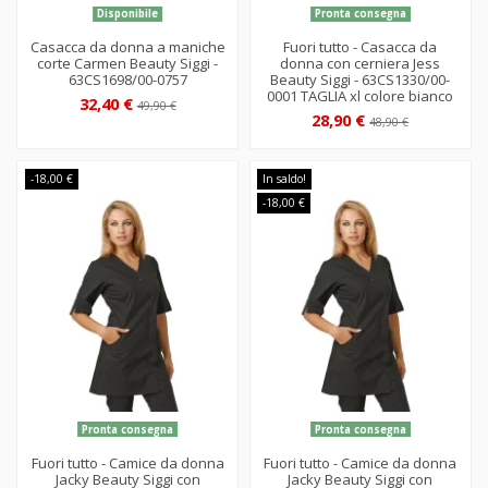
Disponibile
Pronta consegna
Casacca da donna a maniche
Fuori tutto - Casacca da
corte Carmen Beauty Siggi -
donna con cerniera Jess
63CS1698/00-0757
Beauty Siggi - 63CS1330/00-
0001 TAGLIA xl colore bianco
32,40 €
49,90 €
28,90 €
48,90 €
-18,00 €
In saldo!
-18,00 €
Pronta consegna
Pronta consegna
Fuori tutto - Camice da donna
Fuori tutto - Camice da donna
Jacky Beauty Siggi con
Jacky Beauty Siggi con