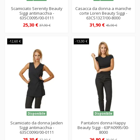
Scamiciato Serenity Beauty
Casacca da donna a maniche
Siggi antimacchia -
corte Loren Beauty Siggi -
63SC0095/00-0111
63CS1327/00-8000
25,30 €
31,90 €
37,90 €
45,90 €
-12,60 €
-13,00 €
Disponibile
Disponibile
Scamiciato da donna Jaiden
Pantaloni donna Happy
Siggi antimacchia -
Beauty Siggi - 63PA0995/00-
63SC0090/00-0111
8000
25,30 €
26,90 €
37,90 €
39,90 €