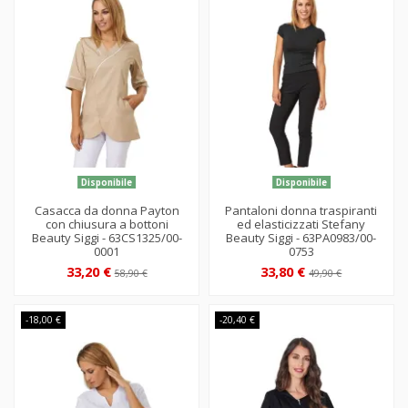
Disponibile
Disponibile
Casacca da donna Payton
Pantaloni donna traspiranti
con chiusura a bottoni
ed elasticizzati Stefany
Beauty Siggi - 63CS1325/00-
Beauty Siggi - 63PA0983/00-
0001
0753
33,20 €
33,80 €
58,90 €
49,90 €
-18,00 €
-20,40 €