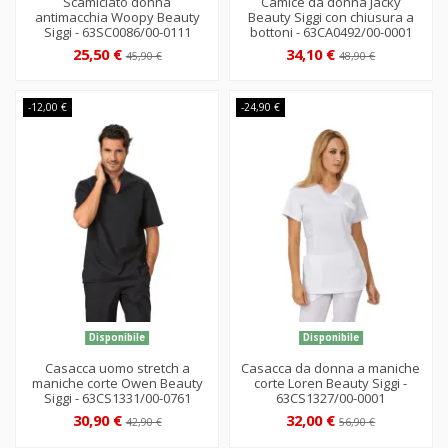
Scamiciato donna
Camice da donna Jacky
antimacchia Woopy Beauty
Beauty Siggi con chiusura a
Siggi - 63SC0086/00-0111
bottoni - 63CA0492/00-0001
25,50 €
34,10 €
45,90 €
48,90 €
-12,00 €
-24,90 €
Disponibile
Disponibile
Casacca uomo stretch a
Casacca da donna a maniche
maniche corte Owen Beauty
corte Loren Beauty Siggi -
Siggi - 63CS1331/00-0761
63CS1327/00-0001
30,90 €
32,00 €
42,90 €
56,90 €