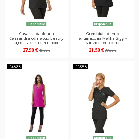
Disponibile
Disponibile
Casacca da donna
Grembiule donna
Cassandra con laccio Beauty
antimacchia Malika Siggi -
Siggi - 63CS1333/00-8000
63PZ0339/00-0111
27,90 €
21,50 €
45,90 €
39,90 €
-12,60 €
-14,00 €
Disponibile
Disponibile