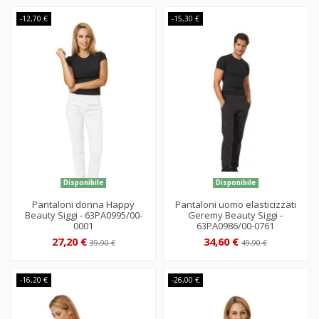
-12,70 €
-15,30 €
Disponibile
Disponibile
Pantaloni donna Happy
Pantaloni uomo elasticizzati
Beauty Siggi - 63PA0995/00-
Geremy Beauty Siggi -
0001
63PA0986/00-0761
27,20 €
34,60 €
39,90 €
49,90 €
-16,20 €
-26,00 €