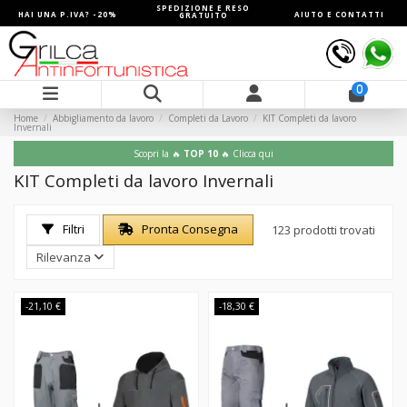
SPEDIZIONE E RESO
HAI UNA P.IVA? -20%
AIUTO E CONTATTI
GRATUITO
0
Home
Abbigliamento da lavoro
Completi da Lavoro
KIT Completi da lavoro
Invernali
Scopri la 🔥
TOP 10
🔥 Clicca qui
KIT Completi da lavoro Invernali
Filtri
Pronta Consegna
123 prodotti trovati
Rilevanza
-21,10 €
-18,30 €