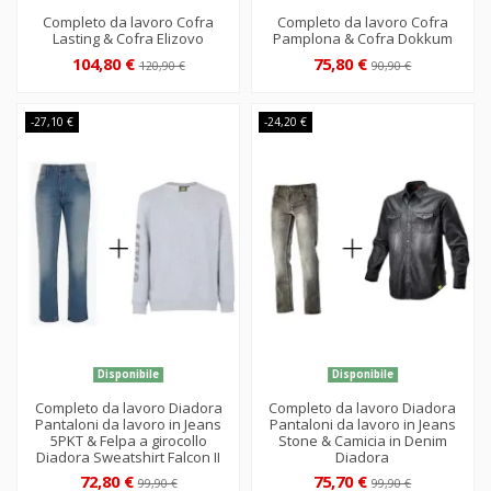
Completo da lavoro Cofra
Completo da lavoro Cofra
Lasting & Cofra Elizovo
Pamplona & Cofra Dokkum
104,80 €
75,80 €
120,90 €
90,90 €
-27,10 €
-24,20 €
Disponibile
Disponibile
Completo da lavoro Diadora
Completo da lavoro Diadora
Pantaloni da lavoro in Jeans
Pantaloni da lavoro in Jeans
5PKT & Felpa a girocollo
Stone & Camicia in Denim
Diadora Sweatshirt Falcon II
Diadora
72,80 €
75,70 €
99,90 €
99,90 €