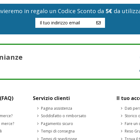
i invieremo in regalo un Codice Sconto da
5€
da utilizza
nianze
(FAQ)
Servizio clienti
Il tuo ac
Pagina assistenza
Dati per
 merce?
Soddisfatto o rimborsato
Storico 
a merce?
Pagamento sicuro
Fare un
di
Tempi di consegna
Reso Gra
Tempi di spedizione
Trova il