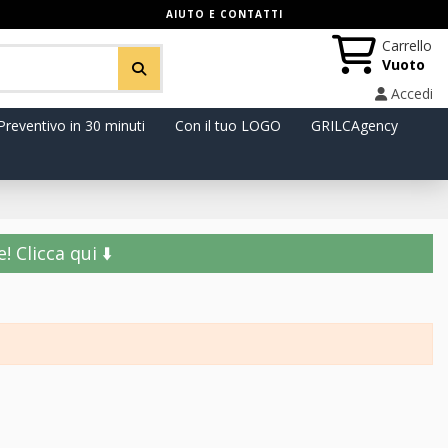
AIUTO E CONTATTI
Carrello
Vuoto
Accedi
Preventivo in 30 minuti
Con il tuo LOGO
GRILCAgency
️ Clicca qui ⬇️