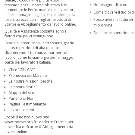
online, 70.000 PMI e più di 4.000
Ho bisogno di aiuto
testimonianze il nostro obiettivo è di
aumentare le Performance dei lavoratori,
Come trovare il tuo ord
la loro immagine agli occhi dei clienti, e la
loro sicurezza con i migliori prodotti di
Posso avere la fattura/ri
Scarpe & Abbigliamento da lavoro online.
mio ordine
Qualità e Assistenza costante sono i
Fate anche spedizioni in
fattori che più ci distinguono.
Grazie ai nostri consulenti esperti, grazie
ai nostri prodotti di alta qualità:
diventeremo il tuo nuovo partner sul
lavoro, come lo siamo già per la maggior
parte dei lavoratori Italiani.
Chi è "GRILCA?"
Promessa del Marchio
La nostra Mission: perchè
La nostra Storia
Mappa del sito
Parlano di Noi
Pagina Testimonianze
Lavora con noi
Scopri il nostro nuovo sito
www.monvetpro.fr
Leader in Francia per
la vendita di Scarpe & Abbigliamento da
lavoro online