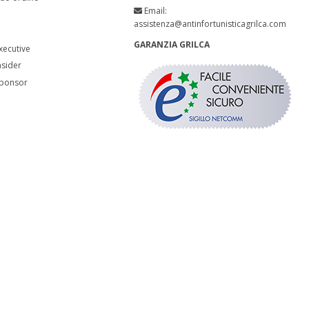
Email:
assistenza@antinfortunisticagrilca.com
GARANZIA GRILCA
xecutive
nsider
ponsor