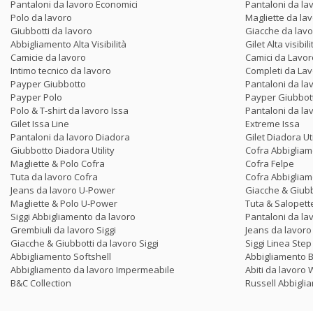
Pantaloni da lavoro Economici
Pantaloni da la
Polo da lavoro
Magliette da la
Giubbotti da lavoro
Giacche da lav
Abbigliamento Alta Visibilità
Gilet Alta visibili
Camicie da lavoro
Camici da Lavor
Intimo tecnico da lavoro
Completi da La
Payper Giubbotto
Pantaloni da la
Payper Polo
Payper Giubbot
Polo & T-shirt da lavoro Issa
Pantaloni da la
Gilet Issa Line
Extreme Issa
Pantaloni da lavoro Diadora
Gilet Diadora Uti
Giubbotto Diadora Utility
Cofra Abbigliam
Magliette & Polo Cofra
Cofra Felpe
Tuta da lavoro Cofra
Cofra Abbigliame
Jeans da lavoro U-Power
Giacche & Giub
Magliette & Polo U-Power
Tuta & Salopet
Siggi Abbigliamento da lavoro
Pantaloni da lav
Grembiuli da lavoro Siggi
Jeans da lavoro 
Giacche & Giubbotti da lavoro Siggi
Siggi Linea Ste
Abbigliamento Softshell
Abbigliamento 
Abbigliamento da lavoro Impermeabile
Abiti da lavor
B&C Collection
Russell Abbigli