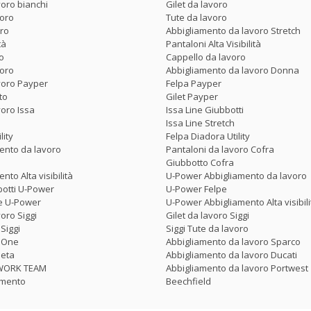
voro bianchi
Gilet da lavoro
voro
Tute da lavoro
oro
Abbigliamento da lavoro Stretch
tà
Pantaloni Alta Visibilità
o
Cappello da lavoro
voro
Abbigliamento da lavoro Donna
voro Payper
Felpa Payper
to
Gilet Payper
voro Issa
Issa Line Giubbotti
Issa Line Stretch
lity
Felpa Diadora Utility
ento da lavoro
Pantaloni da lavoro Cofra
Giubbotto Cofra
nto Alta visibilità
U-Power Abbigliamento da lavoro
botti U-Power
U-Power Felpe
te U-Power
U-Power Abbigliamento Alta visibili
oro Siggi
Gilet da lavoro Siggi
Siggi
Siggi Tute da lavoro
p One
Abbigliamento da lavoro Sparco
Beta
Abbigliamento da lavoro Ducati
o WORK TEAM
Abbigliamento da lavoro Portwest
amento
Beechfield