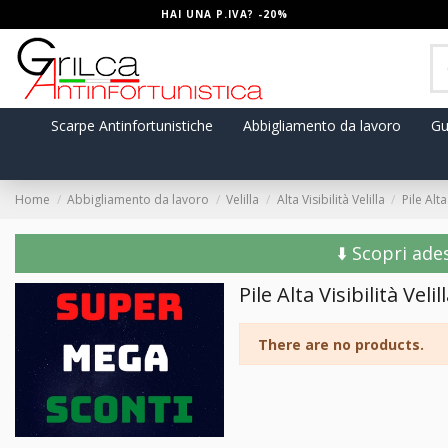
HAI UNA P.IVA? -20%
Scarpe Antinfortunistiche
Abbigliamento da lavoro
Gu
Home
Abbigliamento da lavoro
Velilla
Alta Visibilità Velilla
Pile Alta
⬇️ Scopri ade
Pile Alta Visibilità Velil
There are no products.