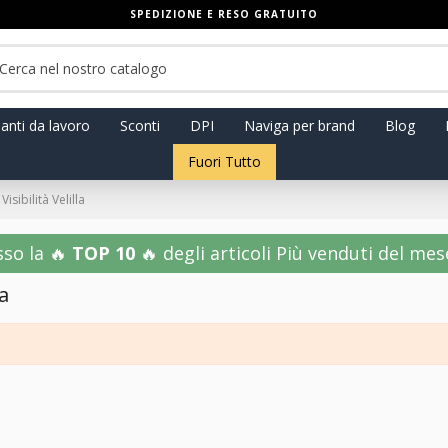
SPEDIZIONE E RESO GRATUITO
anti da lavoro
Sconti
DPI
Naviga per brand
Blog
Fuori Tutto
 Visibilità Velilla
sso la 🔥
TOP 10
🔥 degli articoli Più venduti del mese!
la