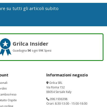
re su tutti gli articoli subito
Grilca Insider
Guadagna
5€
ogni 99€ Spesi
count
Informazioni negozio
sonali
Grilca SRL
Via Roma 152
ordini
88054 Sersale Italy
 cambio/reso
096.1936398
tuito Ospite
Orari: 8:30-13:00 - 15:00-18:00
 tuo ordine