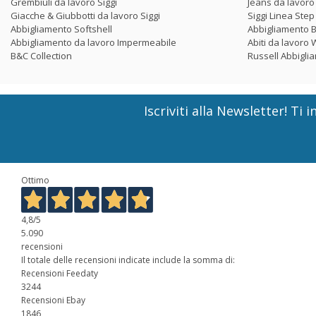
Grembiuli da lavoro Siggi
Jeans da lavoro 
Giacche & Giubbotti da lavoro Siggi
Siggi Linea Ste
Abbigliamento Softshell
Abbigliamento 
Abbigliamento da lavoro Impermeabile
Abiti da lavor
B&C Collection
Russell Abbigli
Iscriviti alla Newsletter! T
Ottimo
4,8
/5
5.090
recensioni
Il totale delle recensioni indicate include la somma di:
Recensioni Feedaty
3244
Recensioni Ebay
1846