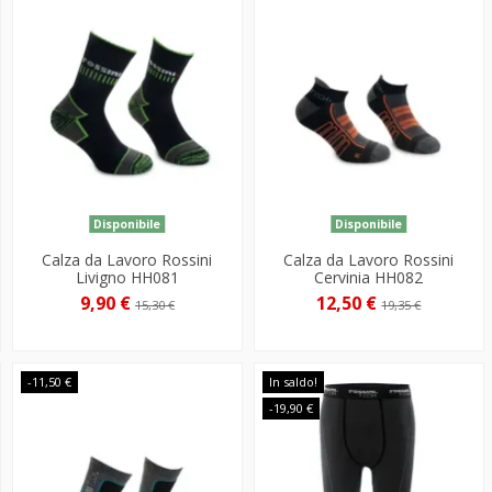
Disponibile
Disponibile
Calza da Lavoro Rossini
Calza da Lavoro Rossini
Livigno HH081
Cervinia HH082
9,90 €
12,50 €
15,30 €
19,35 €
-11,50 €
In saldo!
-19,90 €