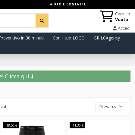
AIUTO E CONTATTI
Carrello
Vuoto
Accedi
Preventivo in 30 minuti
Con il tuo LOGO
GRILCAgency
️ Clicca qui ⬇️
ovati
Rilevanza
-18,50 €
-11,30 €