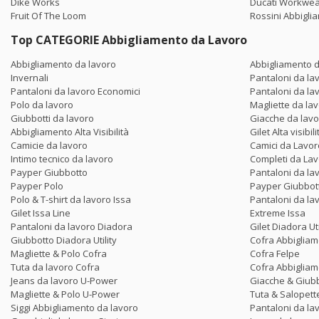
Dike Works
Ducati Workwe
Fruit Of The Loom
Rossini Abbigli
Top CATEGORIE Abbigliamento da Lavoro
Abbigliamento da lavoro
Abbigliamento d
Invernali
Pantaloni da lav
Pantaloni da lavoro Economici
Pantaloni da la
Polo da lavoro
Magliette da la
Giubbotti da lavoro
Giacche da lav
Abbigliamento Alta Visibilità
Gilet Alta visibili
Camicie da lavoro
Camici da Lavor
Intimo tecnico da lavoro
Completi da La
Payper Giubbotto
Pantaloni da la
Payper Polo
Payper Giubbot
Polo & T-shirt da lavoro Issa
Pantaloni da la
Gilet Issa Line
Extreme Issa
Pantaloni da lavoro Diadora
Gilet Diadora Uti
Giubbotto Diadora Utility
Cofra Abbigliam
Magliette & Polo Cofra
Cofra Felpe
Tuta da lavoro Cofra
Cofra Abbigliame
Jeans da lavoro U-Power
Giacche & Giub
Magliette & Polo U-Power
Tuta & Salopet
Siggi Abbigliamento da lavoro
Pantaloni da lav