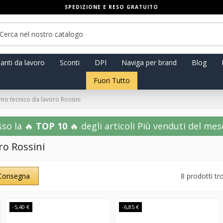
SPEDIZIONE E RESO GRATUITO
anti da lavoro
Sconti
DPI
Naviga per brand
Blog
Fuori Tutto
imo tecnico da lavoro Rossini
sso la 🔥
TOP 10
🔥 degli articoli Più venduti del mese!
ro Rossini
Consegna
8 prodotti tr
-5,40 €
-6,85 €