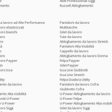
ar
Abiti Professionali Siggi
amento
Russell Abbigliamento
a lavoro ad Alte Performance
Pantaloni da lavoro
oro elasticizzati
Multitasche
voro bianchi
Gilet da lavoro
voro
Tute da lavoro
oro
Abbigliamento da lavoro Stretch
tà
Pantaloni Alta Visibilità
o
Cappello da lavoro
voro
Abbigliamento da lavoro Donna
voro Payper
Felpa Payper
to
Gilet Payper
voro Issa
Issa Line Giubbotti
Issa Line Stretch
lity
Felpa Diadora Utility
ento da lavoro
Pantaloni da lavoro Cofra
Giubbotto Cofra
nto Alta visibilità
U-Power Abbigliamento da lavoro
botti U-Power
U-Power Felpe
te U-Power
U-Power Abbigliamento Alta visibili
oro Siggi
Gilet da lavoro Siggi