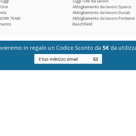
Siggi
Siggi Tute da lavoro
p One
Abbigliamento da lavoro Sparco
Beta
Abbigliamento da lavoro Ducati
o WORK TEAM
Abbigliamento da lavoro Portwest
amento
Beechfield
i invieremo in regalo un Codice Sconto da
5€
da utilizza