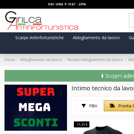
HAI UNA P.IVA? -20%
Scarpe Antinfortunistiche
Abbigliamento da lavoro
Gu
Home
Abbigliamento da lavoro
Rossini Abbigliamento da lavoro
Int
⬇️ Scopri ade
Intimo tecnico da lavo
Filtri
Pronta 
-11,35 €