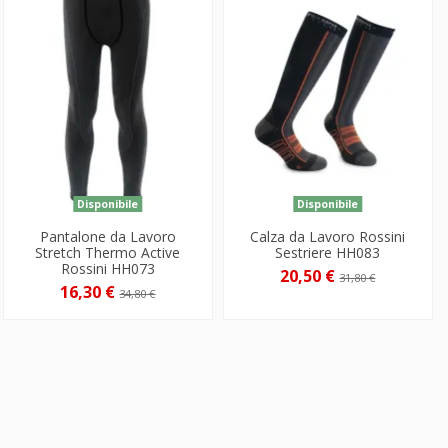
Disponibile
Disponibile
Pantalone da Lavoro
Calza da Lavoro Rossini
Stretch Thermo Active
Sestriere HH083
Rossini HH073
20,50 €
31,80 €
16,30 €
34,80 €