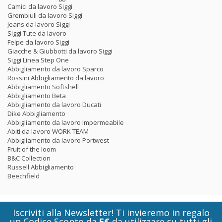
Camici da lavoro Siggi
Grembiuli da lavoro Siggi
Jeans da lavoro Siggi
Siggi Tute da lavoro
Felpe da lavoro Siggi
Giacche & Giubbotti da lavoro Siggi
Siggi Linea Step One
Abbigliamento da lavoro Sparco
Rossini Abbigliamento da lavoro
Abbigliamento Softshell
Abbigliamento Beta
Abbigliamento da lavoro Ducati
Dike Abbigliamento
Abbigliamento da lavoro Impermeabile
Abiti da lavoro WORK TEAM
Abbigliamento da lavoro Portwest
Fruit of the loom
B&C Collection
Russell Abbigliamento
Beechfield
Iscriviti alla Newsletter! Ti invieremo in regalo
un Codice Sconto da
5€
da utilizzare su tutti gli