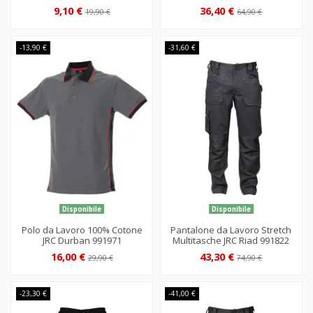
9,10 €
36,40 €
19,90 €
64,90 €
-13,90 €
-31,60 €
Disponibile
Disponibile
Polo da Lavoro 100% Cotone
Pantalone da Lavoro Stretch
JRC Durban 991971
Multitasche JRC Riad 991822
16,00 €
43,30 €
29,90 €
74,90 €
-23,30 €
-41,00 €