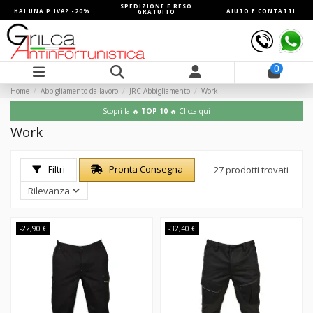
SPEDIZIONE E RESO
HAI UNA P.IVA? -20%
AIUTO E CONTATTI
GRATUITO
0
Home
Abbigliamento da lavoro
JRC Abbigliamento
Work
Scopri la 🔥
TOP 10
🔥 Clicca qui
Work
Filtri
Pronta Consegna
27 prodotti trovati
Rilevanza
-22,90 €
-32,40 €