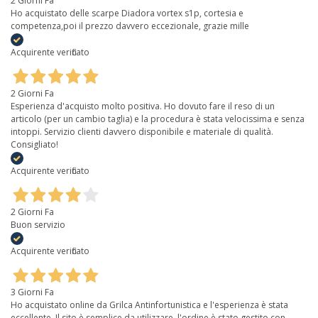
2 Giorni Fa
Ho acquistato delle scarpe Diadora vortex s1p, cortesia e
competenza,poi il prezzo davvero eccezionale, grazie mille
Acquirente verificato
2 Giorni Fa
Esperienza d'acquisto molto positiva. Ho dovuto fare il reso di un
articolo (per un cambio taglia) e la procedura è stata velocissima e senza
intoppi. Servizio clienti davvero disponibile e materiale di qualità.
Consigliato!
Acquirente verificato
2 Giorni Fa
Buon servizio
Acquirente verificato
3 Giorni Fa
Ho acquistato online da Grilca Antinfortunistica e l'esperienza è stata
eccellente. Il sito è semplice da utilizzare, l'ordine è stato gestito con