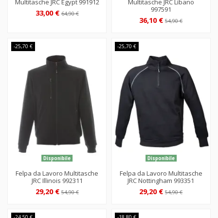
Multitasche JRC Egypt 991912
Multitasche JRC Libano
997591
33,00 €
64,90 €
36,10 €
54,90 €
-25,70 €
-25,70 €
Disponibile
Disponibile
Felpa da Lavoro Multitasche
Felpa da Lavoro Multitasche
JRC Illinois 992311
JRC Nottingham 993351
29,20 €
29,20 €
54,90 €
54,90 €
-24,50 €
-18,80 €