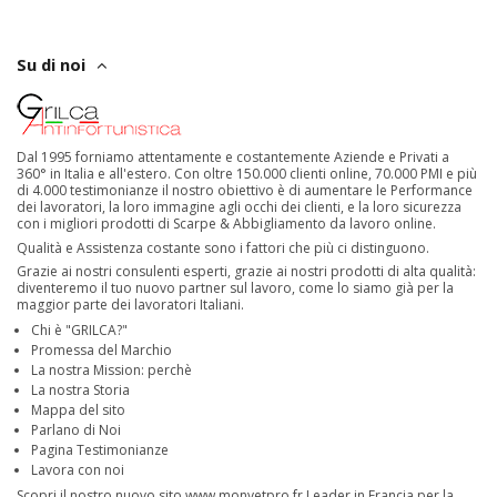
Su di noi
Dal 1995 forniamo attentamente e costantemente Aziende e Privati a
360° in Italia e all'estero. Con oltre 150.000 clienti online, 70.000 PMI e più
di 4.000 testimonianze il nostro obiettivo è di aumentare le Performance
dei lavoratori, la loro immagine agli occhi dei clienti, e la loro sicurezza
con i migliori prodotti di Scarpe & Abbigliamento da lavoro online.
Qualità e Assistenza costante sono i fattori che più ci distinguono.
Grazie ai nostri consulenti esperti, grazie ai nostri prodotti di alta qualità:
diventeremo il tuo nuovo partner sul lavoro, come lo siamo già per la
maggior parte dei lavoratori Italiani.
Chi è "GRILCA?"
Promessa del Marchio
La nostra Mission: perchè
La nostra Storia
Mappa del sito
Parlano di Noi
Pagina Testimonianze
Lavora con noi
Scopri il nostro nuovo sito
www.monvetpro.fr
Leader in Francia per la