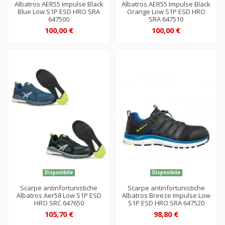
Albatros AER55 Impulse Black
Albatros AER55 Impulse Black
Blue Low S1P ESD HRO SRA
Orange Low S1P ESD HRO
647500
SRA 647510
100,00 €
100,00 €
Disponibile
Disponibile
Scarpe antinfortunistiche
Scarpe antinfortunistiche
Albatros Aer58 Low S1P ESD
Albatros Breeze Impulse Low
HRO SRC 647650
S1P ESD HRO SRA 647520
105,70 €
98,80 €