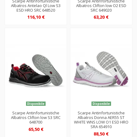
Scarpe Antinfortunistiche
Scarpe Antinfortunistiche
Albatros Antelao Ql Low S3
Albatros Clifton low O2 ESD
ESD HRO SRC 648520
SRC 649020
116,10 €
63,20 €
Disponibile
Disponibile
Scarpe Antinfortunistiche
Scarpe Antinfortunistiche
Albatros Clifton low S3 SRC
Albatros Donna AER55 ST
648700
WHITE WNS LOW O1 ESD HRO
SRA 654910
65,50 €
88,50 €