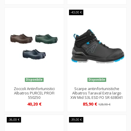
-43,00 €
Disponibile
Disponibile
Zoccoli Antinfortunistici
Scarpe antinfortunistiche
Albatros PURCEL PROFI
Albatros Taraval Extra largo
550250
XW Mid S3L ESD FO SR 638041
40,20 €
85,90 €
128,90 €
-36,00 €
-39,00 €