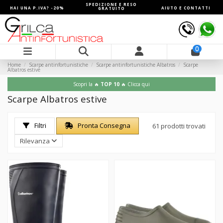
SPEDIZIONE E RESO
HAI UNA P.IVA? -20%
AIUTO E CONTATTI
GRATUITO
0
Home
Scarpe antinfortunistiche
Scarpe antinfortunistiche Albatros
Scarpe
Albatros estive
Scopri la 🔥
TOP 10
🔥 Clicca qui
Scarpe Albatros estive
Filtri
Pronta Consegna
61 prodotti trovati
Rilevanza