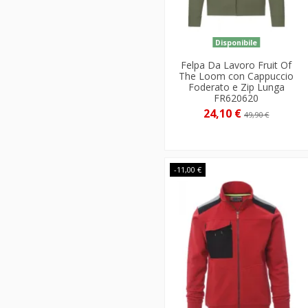
Disponibile
Felpa Da Lavoro Fruit Of
The Loom con Cappuccio
Foderato e Zip Lunga
FR620620
24,10 €
49,90 €
-11,00 €