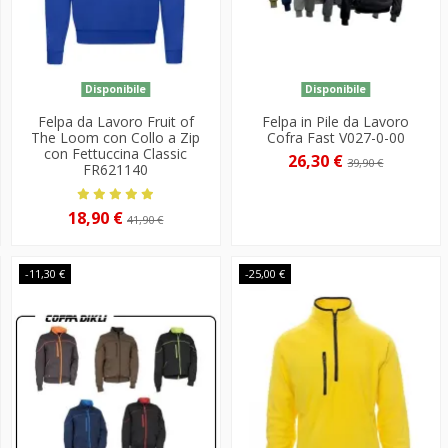
Disponibile
Disponibile
Felpa da Lavoro Fruit of
Felpa in Pile da Lavoro
The Loom con Collo a Zip
Cofra Fast V027-0-00
con Fettuccina Classic
26,30 €
39,90 €
FR621140
18,90 €
41,90 €
-11,30 €
-25,00 €