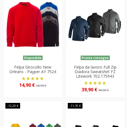
Disponibile
Pronta consegna
Felpa Girocollo New
Felpa da lavoro Full Zip
Orleans - Payper AY 7524
Diadora Sweatshirt FZ
Litework 702.175943
14,90 €
24,90 €
39,90 €
44,90 €
-12,20 €
-11,70 €