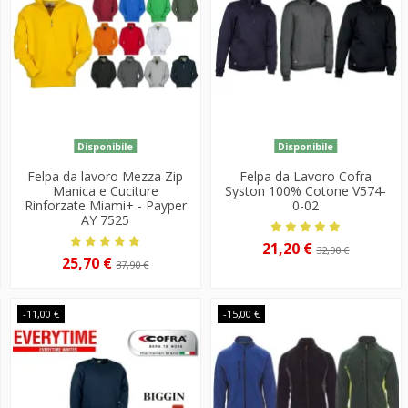
Disponibile
Disponibile
Felpa da lavoro Mezza Zip
Felpa da Lavoro Cofra
Manica e Cuciture
Syston 100% Cotone V574-
Rinforzate Miami+ - Payper
0-02
AY 7525
21,20 €
32,90 €
25,70 €
37,90 €
-11,00 €
-15,00 €