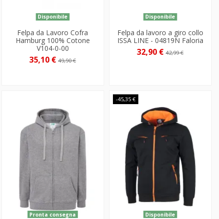
Disponibile
Disponibile
Felpa da Lavoro Cofra
Felpa da lavoro a giro collo
Hamburg 100% Cotone
ISSA LINE - 04819N Faloria
V104-0-00
32,90 €
42,99 €
35,10 €
49,90 €
-45,35 €
Pronta consegna
Disponibile