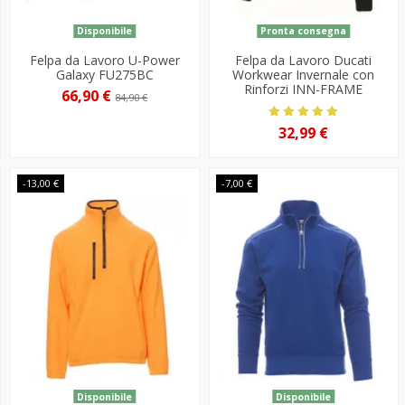
Disponibile
Pronta consegna
Felpa da Lavoro U-Power
Felpa da Lavoro Ducati
Galaxy FU275BC
Workwear Invernale con
Rinforzi INN-FRAME
66,90 €
84,90 €
32,99 €
-13,00 €
-7,00 €
Disponibile
Disponibile