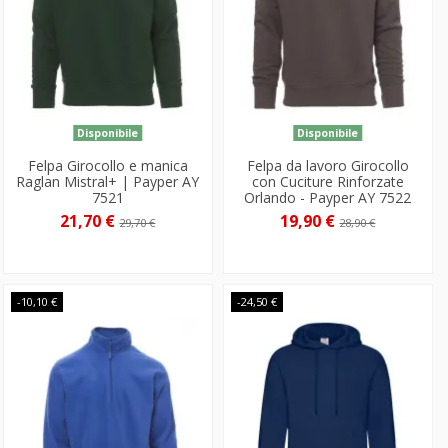
Disponibile
Disponibile
Felpa Girocollo e manica
Felpa da lavoro Girocollo
Raglan Mistral+ | Payper AY
con Cuciture Rinforzate
7521
Orlando - Payper AY 7522
21,70 €
19,90 €
29,70 €
28,90 €
-10,10 €
-24,50 €