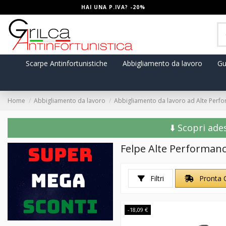
HAI UNA P.IVA? -20%
Scarpe Antinfortunistiche
Abbigliamento da lavoro
Gu
Home
Abbigliamento da lavoro
Abbigliamento da lavoro ad Alte Perf
⬇️ Scopri ade
Felpe Alte Performan
Filtri
Pronta 
-18,09 €