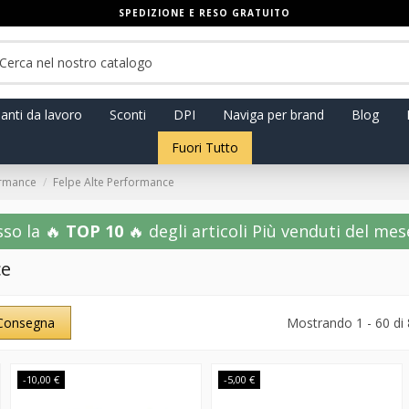
SPEDIZIONE E RESO GRATUITO
anti da lavoro
Sconti
DPI
Naviga per brand
Blog
Fuori Tutto
ormance
Felpe Alte Performance
sso la 🔥
TOP 10
🔥 degli articoli Più venduti del mese!
ce
Consegna
Mostrando 1 - 60 di 
-10,00 €
-5,00 €