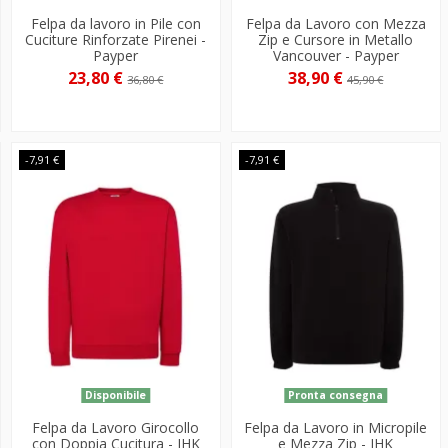
Felpa da lavoro in Pile con
Felpa da Lavoro con Mezza
Cuciture Rinforzate Pirenei -
Zip e Cursore in Metallo
Payper
Vancouver - Payper
23,80 €
38,90 €
36,80 €
45,90 €
-7,91 €
-7,91 €
Disponibile
Pronta consegna
Felpa da Lavoro Girocollo
Felpa da Lavoro in Micropile
con Doppia Cucitura - JHK
e Mezza Zip - JHK