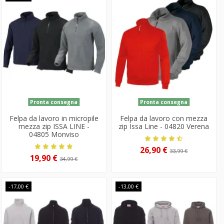
Pronta consegna
Pronta consegna
Felpa da lavoro in micropile
Felpa da lavoro con mezza
mezza zip ISSA LINE -
zip Issa Line - 04820 Verena
04805 Monviso
26,90 €
33,99 €
19,90 €
34,99 €
-17,00 €
-13,00 €