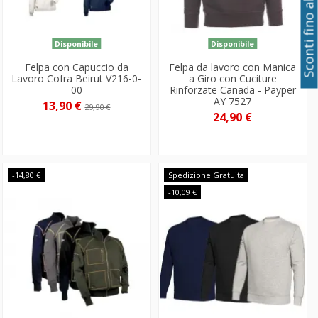
Sconti fino al 50%
Disponibile
Disponibile
Felpa con Capuccio da
Felpa da lavoro con Manica
Lavoro Cofra Beirut V216-0-
a Giro con Cuciture
00
Rinforzate Canada - Payper
AY 7527
13,90 €
29,90 €
24,90 €
-14,80 €
Spedizione Gratuita
-10,09 €