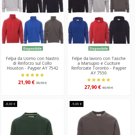
Disponibile
Disponibile
Felpa da Uomo con Nastro
Felpe da lavoro con Tasche
di Rinforzo sul Collo
a Marsupio e Cuciture
Houston - Payper AY 7542
Rinforzate Toronto - Payper
AY 7550
21,90 €
38,90 €
27,90 €
40,90 €
-8,00 €
-9,00 €