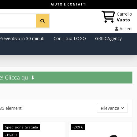
AIUTO E CONTATTI
Carrello
Vuoto
Accedi
Preventivo in 30 minuti
Con il tuo LOGO
GRILCAgency
️ Clicca qui ⬇️
85 elementi
Rilevanza
Spedizione Gratuita
-7,09 €
-15,09 €