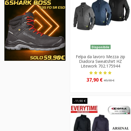
Disponibile
Felpa da lavoro Mezza zip
Diadora Sweatshirt HZ
Litework 702.175944
37,90 €
49,90 €
-11,90 €