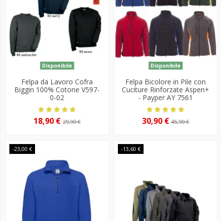
Disponibile
Disponibile
Felpa da Lavoro Cofra
Felpa Bicolore in Pile con
Biggin 100% Cotone V597-
Cuciture Rinforzate Aspen+
0-02
- Payper AY 7561
18,90 €
30,90 €
29,90 €
45,90 €
-23,00 €
-13,60 €