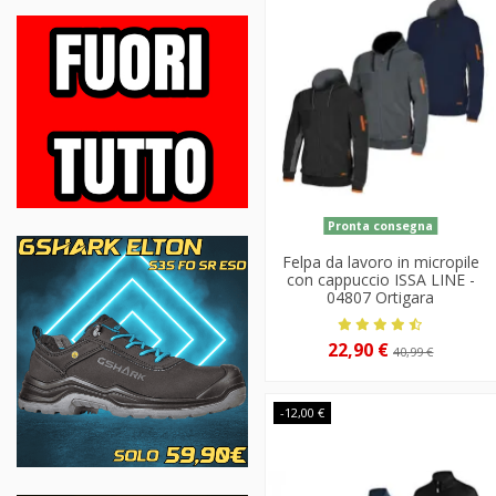
Pronta consegna
Felpa da lavoro in micropile
con cappuccio ISSA LINE -
04807 Ortigara
22,90 €
40,99 €
-12,00 €