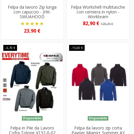
Felpa da lavoro Zip lunga
Felpa Workshell multitasche
con capuccio - JHK-
con cerniera in nylon -
SWUAHOOD
Workteam
82,90 €
128,25 €
23,90 €
-6,70 €
-15,00 €
Disponibile
Disponibile
Felpa in Pile da Lavoro
Felpa da lavoro zip corta
Cofra Tolone V132-0-02
Payper Miami+ Summer AY