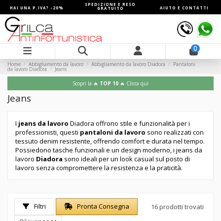
SPEDIZIONE E RESO
HAI UNA P.IVA? -20%
AIUTO E CONTATTI
GRATUITO
0
Home
Abbigliamento da lavoro
Abbigliamento da lavoro Diadora
Pantaloni
da lavoro Diadora
Jeans
Scopri la 🔥
TOP 10
🔥 Clicca qui
Jeans
I
jeans da lavoro
Diadora offrono stile e funzionalità per i
professionisti, questi
pantaloni da lavoro
sono realizzati con
tessuto denim resistente, offrendo comfort e durata nel tempo.
Possiedono tasche funzionali e un design moderno, i jeans da
lavoro
Diadora
sono ideali per un look casual sul posto di
lavoro senza compromettere la resistenza e la praticità.
Filtri
Pronta Consegna
16 prodotti trovati