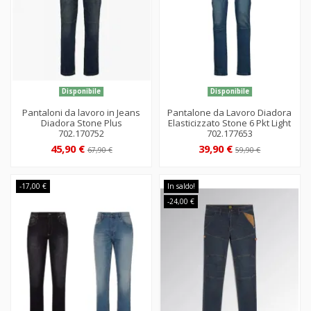
Disponibile
Disponibile
Pantaloni da lavoro in Jeans
Pantalone da Lavoro Diadora
Diadora Stone Plus
Elasticizzato Stone 6 Pkt Light
702.170752
702.177653
45,90 €
39,90 €
67,90 €
59,90 €
-17,00 €
In saldo!
-24,00 €