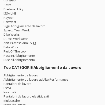
U-power
Cofra
Diadora Utility
ISSA LINE
Payper
Portwest
Siggi Abbigliamento da lavoro
Sparco TeamWork
Dike Works
Ducati Workwear
Abiti Professionali Siggi
Beta Work
Fruit Of The Loom
Rossini Abbigliamento
Russell Abbigliamento
Top CATEGORIE Abbigliamento da Lavoro
Abbigliamento da lavoro
Abbigliamento da lavoro ad Alte Performance
Pantaloni da lavoro
Estivi
Invernali
Pantaloni da lavoro elasticizzati
Multitasche
Jeans da lavoro