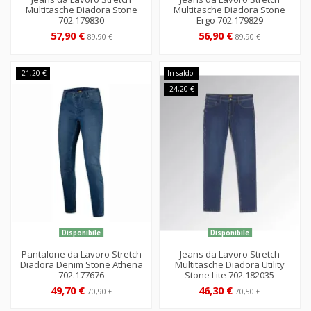
Multitasche Diadora Stone
Multitasche Diadora Stone
702.179830
Ergo 702.179829
57,90 €
56,90 €
89,90 €
89,90 €
-21,20 €
In saldo!
-24,20 €
Disponibile
Disponibile
Pantalone da Lavoro Stretch
Jeans da Lavoro Stretch
Diadora Denim Stone Athena
Multitasche Diadora Utility
702.177676
Stone Lite 702.182035
49,70 €
46,30 €
70,90 €
70,50 €