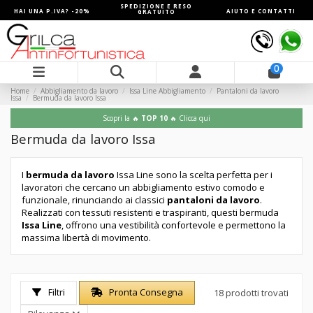
SPEDIZIONE E RESO
HAI UNA P.IVA? -20%
AIUTO E CONTATTI
GRATUITO
0
Home
Abbigliamento da lavoro
Issa Line Abbigliamento
Pantaloni da lavoro
Issa
Bermuda da lavoro Issa
Scopri la 🔥
TOP 10
🔥 Clicca qui
Bermuda da lavoro Issa
I
bermuda da lavoro
Issa Line sono la scelta perfetta per i
lavoratori che cercano un abbigliamento estivo comodo e
funzionale, rinunciando ai classici
pantaloni da lavoro
.
Realizzati con tessuti resistenti e traspiranti, questi bermuda
Issa Line
, offrono una vestibilità confortevole e permettono la
massima libertà di movimento.
Filtri
Pronta Consegna
18 prodotti trovati