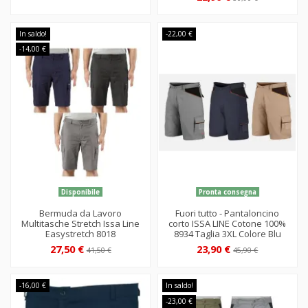
In saldo!
-22,00 €
-14,00 €
Disponibile
Pronta consegna
Bermuda da Lavoro
Fuori tutto - Pantaloncino
Multitasche Stretch Issa Line
corto ISSA LINE Cotone 100%
Easystretch 8018
8934 Taglia 3XL Colore Blu
27,50 €
23,90 €
41,50 €
45,90 €
-16,00 €
In saldo!
-23,00 €