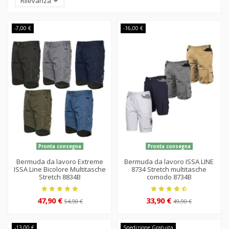
Rilevanza
-7,00 €
-16,00 €
Pronta consegna
Pronta consegna
Bermuda da lavoro Extreme
Bermuda da lavoro ISSA LINE
ISSA Line Bicolore Multitasche
8734 Stretch multitasche
Stretch 8834B
comodo 8734B
47,90 €
33,90 €
54,90 €
49,90 €
-13,00 €
Spedizione Gratuita