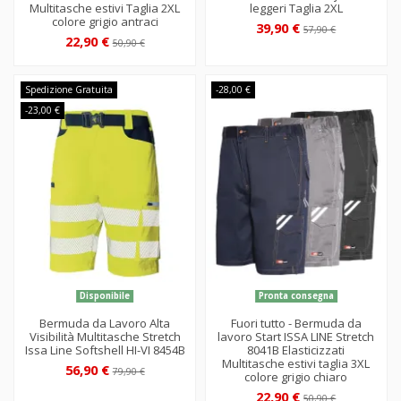
Multitasche estivi Taglia 2XL
leggeri Taglia 2XL
colore grigio antraci
39,90 €
57,90 €
22,90 €
50,90 €
Spedizione Gratuita
-28,00 €
-23,00 €
Disponibile
Pronta consegna
Bermuda da Lavoro Alta
Fuori tutto - Bermuda da
Visibilità Multitasche Stretch
lavoro Start ISSA LINE Stretch
Issa Line Softshell HI-VI 8454B
8041B Elasticizzati
Multitasche estivi taglia 3XL
56,90 €
79,90 €
colore grigio chiaro
22,90 €
50,90 €