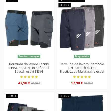
-33,00 €
Pronta consegna
Disponibile
Bermuda da lavoro Tecnici
Bermuda da lavoro Start ISSA
Linea ISSA LINE in Softshell
LINE Stretch 8041B
Stretch estivi 8836B
Elasticizzati Multitasche estivi
47,90 €
17,90 €
60,90 €
50,90 €
-23,00 €
-13,00 €