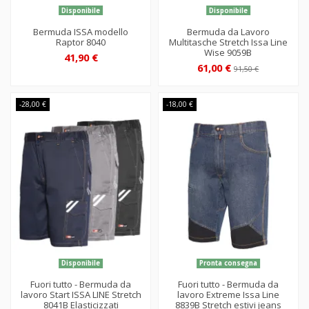
Disponibile
Disponibile
Bermuda ISSA modello
Bermuda da Lavoro
Raptor 8040
Multitasche Stretch Issa Line
Wise 9059B
41,90 €
61,00 €
91,50 €
-28,00 €
-18,00 €
Disponibile
Pronta consegna
Fuori tutto - Bermuda da
Fuori tutto - Bermuda da
lavoro Start ISSA LINE Stretch
lavoro Extreme Issa Line
8041B Elasticizzati
8839B Stretch estivi jeans