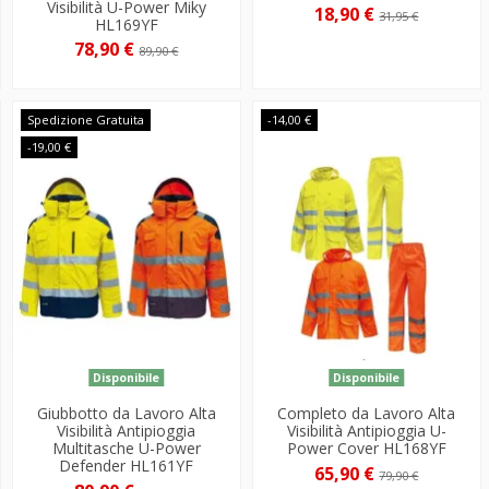
Visibilità U-Power Miky
18,90 €
31,95 €
HL169YF
78,90 €
89,90 €
Spedizione Gratuita
-14,00 €
-19,00 €
Disponibile
Disponibile
Giubbotto da Lavoro Alta
Completo da Lavoro Alta
Visibilità Antipioggia
Visibilità Antipioggia U-
Multitasche U-Power
Power Cover HL168YF
Defender HL161YF
65,90 €
79,90 €