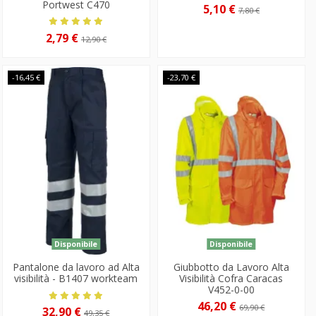
Portwest C470
5,10 €
7,80 €
2,79 €
12,90 €
-16,45 €
-23,70 €
Disponibile
Disponibile
Pantalone da lavoro ad Alta
Giubbotto da Lavoro Alta
visibilità - B1407 workteam
Visibilità Cofra Caracas
V452-0-00
46,20 €
69,90 €
32,90 €
49,35 €