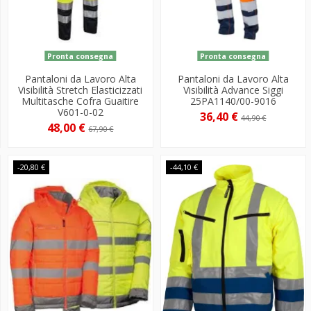
Pronta consegna
Pronta consegna
Pantaloni da Lavoro Alta
Pantaloni da Lavoro Alta
Visibilità Stretch Elasticizzati
Visibilità Advance Siggi
Multitasche Cofra Guaitire
25PA1140/00-9016
V601-0-02
36,40 €
44,90 €
48,00 €
67,90 €
-20,80 €
-44,10 €