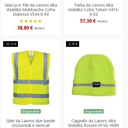
Giacca in Pile da Lavoro Alta
Parka da Lavoro Alta
Visibilità Multitasche Cofra
Visibilità Cofra Telsen V419-
Dukesse V544-0-00
0-02
57,30 €
79,90 €
38,80 €
49,90 €
-10,11 €
-2,70 €
Disponibile
Disponibile
Gilet da Lavoro due bande
Cappello da Lavoro Alta
orizzontali e verticali
Visibilità Rossini Hi-Vis H089