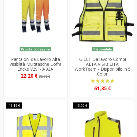
Pronta consegna
Disponibile
Pantaloni da Lavoro Alta
GILET Da lavoro Combi
Visibilità Multitasche Cofra
ALTA VISIBILITA'
Encke V291-0-03A
WorkTeam - Disponibile in 5
Colori
22,20 €
32,90 €
61,35 €
-18,16 €
-13,00 €