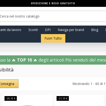
SPEDIZIONE E RESO GRATUITO
anti da lavoro
Sconti
DPI
Naviga per brand
Blog
Fuori Tutto
sso la 🔥
TOP 10
🔥 degli articoli Più venduti del mese!
ibilità
Consegna
Mostrando 1 - 60 di 
-20,10 €
-21,19 €