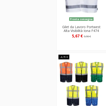
Pronta consegna
Gilet da Lavoro Portwest
Alta Visibilità Iona F474
5,67 €
9,90 €
-4,70 €