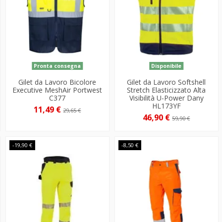
Pronta consegna
Disponibile
Gilet da Lavoro Bicolore
Gilet da Lavoro Softshell
Executive MeshAir Portwest
Stretch Elasticizzato Alta
C377
Visibilità U-Power Dany
HL173YF
11,49 €
29,65 €
46,90 €
59,90 €
-19,90 €
-8,50 €