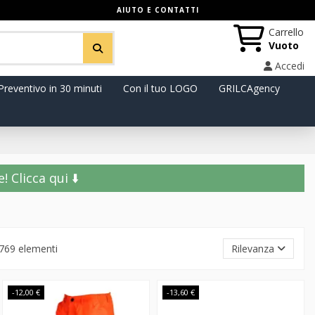
AIUTO E CONTATTI
Carrello
Vuoto
Accedi
Preventivo in 30 minuti
Con il tuo LOGO
GRILCAgency
️ Clicca qui ⬇️
1769 elementi
Rilevanza
-12,00 €
-13,60 €