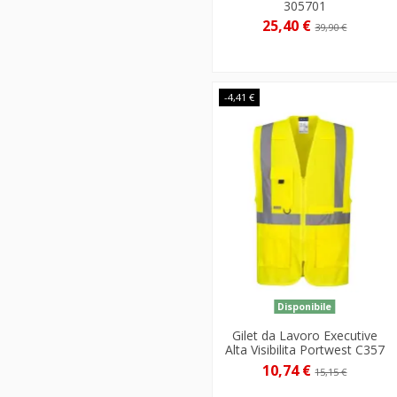
305701
25,40 €
39,90 €
-4,41 €
Disponibile
Gilet da Lavoro Executive
Alta Visibilita Portwest C357
10,74 €
15,15 €