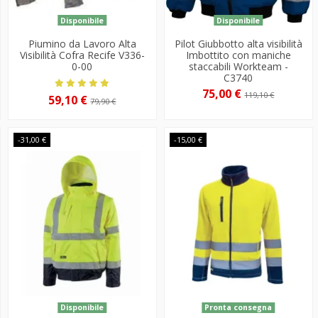
Disponibile
Disponibile
Piumino da Lavoro Alta
Pilot Giubbotto alta visibilità
Visibilità Cofra Recife V336-
Imbottito con maniche
0-00
staccabili Workteam -
C3740
75,00 €
119,10 €
59,10 €
79,90 €
-31,00 €
-15,00 €
Disponibile
Pronta consegna