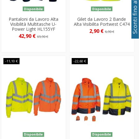
Sconti fino al 50%
Disponibile
Disponibile
Pantaloni da Lavoro Alta
Gilet da Lavoro 2 Bande
Visibilità Multitasche U-
Alta Visibilita Portwest C474
Power Light HL155YF
2,90 €
6,90 €
42,90 €
69,90 €
-11,10 €
-22,60 €
Disponibile
Disponibile