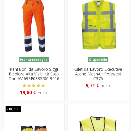
Pronta consegna
Disponibile
Pantaloni da Lavoro Siggi
Gilet da Lavoro Executive
Bicolore Alta Visibilità Step
Atene MeshAir Portwest
One AV 69SE0335/00-9016
C376
9,71 €
30,90 €
19,80 €
39,90 €
-10,70 €