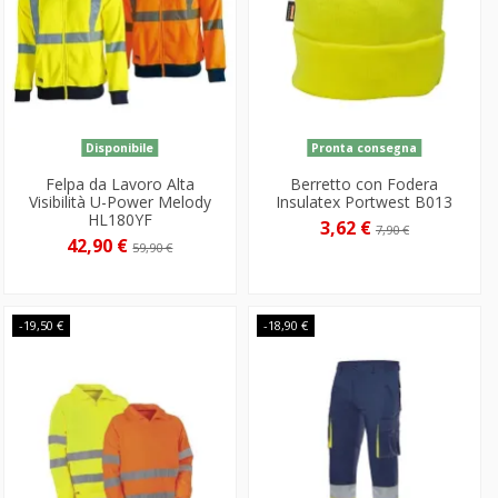
Disponibile
Pronta consegna
Felpa da Lavoro Alta
Berretto con Fodera
Visibilità U-Power Melody
Insulatex Portwest B013
HL180YF
3,62 €
7,90 €
42,90 €
59,90 €
-19,50 €
-18,90 €