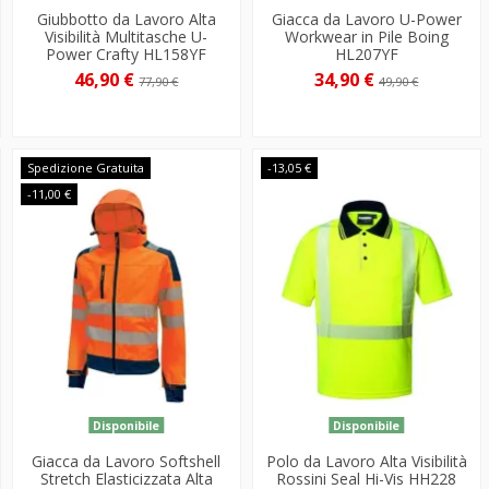
Giubbotto da Lavoro Alta
Giacca da Lavoro U-Power
Visibilità Multitasche U-
Workwear in Pile Boing
Power Crafty HL158YF
HL207YF
46,90 €
34,90 €
77,90 €
49,90 €
Spedizione Gratuita
-13,05 €
-11,00 €
Disponibile
Disponibile
Giacca da Lavoro Softshell
Polo da Lavoro Alta Visibilità
Stretch Elasticizzata Alta
Rossini Seal Hi-Vis HH228