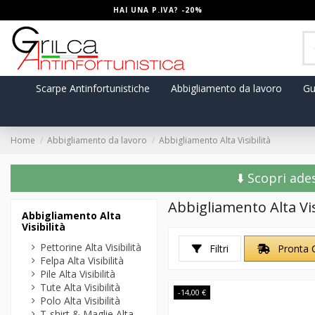
HAI UNA P.IVA? -20%
Scarpe Antinfortunistiche
Abbigliamento da lavoro
Gu
Home
Abbigliamento da lavoro
Abbigliamento Alta Visibilità
⬇️ Scopri ade
Abbigliamento Alta Vis
Abbigliamento Alta
Visibilità
Pettorine Alta Visibilità
Filtri
Pronta 
Felpa Alta Visibilità
Pile Alta Visibilità
Tute Alta Visibilità
-14,00 €
Polo Alta Visibilità
T-shirt & Maglie Alta