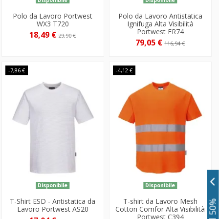
Polo da Lavoro Portwest
Polo da Lavoro Antistatica
WX3 T720
Ignifuga Alta Visibilità
Portwest FR74
18,49 €
29,90 €
79,05 €
116,94 €
-7,86 €
-4,12 €
Disponibile
Disponibile
T-Shirt ESD - Antistatica da
T-shirt da Lavoro Mesh
Lavoro Portwest AS20
Cotton Comfor Alta Visibilità
Portwest C394