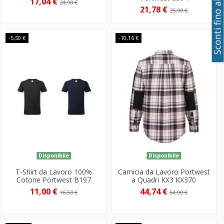
Sconti fino al 50%
17,04 €
24,90 €
21,78 €
25,90 €
-5,50 €
-10,16 €
Disponibile
Disponibile
T-Shirt da Lavoro 100%
Camicia da Lavoro Portwest
Cotone Portwest B197
a Quadri KX3 KX370
11,00 €
44,74 €
16,50 €
54,90 €