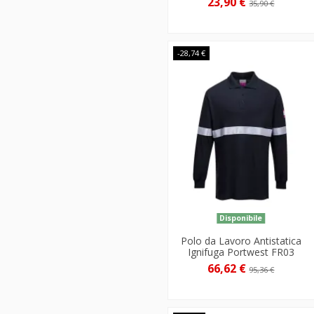
23,90 €
35,90 €
-28,74 €
Disponibile
Polo da Lavoro Antistatica
Ignifuga Portwest FR03
66,62 €
95,36 €