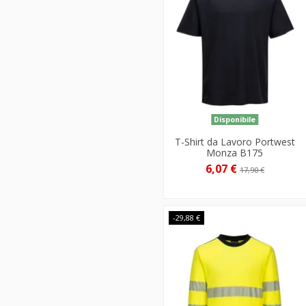
Disponibile
T-Shirt da Lavoro Portwest
Monza B175
6,07 €
17,90 €
-29,88 €