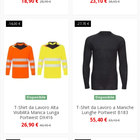
18,90 €
23,10 €
28,90 €
34,65 €
-14,00 €
-27,70 €
Disponibile
Disponibile
T-Shirt da Lavoro Alta
T-Shirt da Lavoro a Maniche
Visibilità Manica Lunga
Lunghe Portwest B183
Portwest DX416
55,40 €
83,10 €
26,90 €
40,90 €