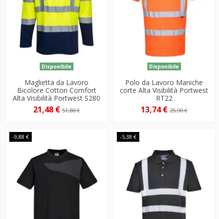
Disponibile
Disponibile
Maglietta da Lavoro
Polo da Lavoro Maniche
Bicolore Cotton Comfort
corte Alta Visibilità Portwest
Alta Visibilità Portwest S280
RT22
21,48 €
13,74 €
51,88 €
25,90 €
-9,88 €
-5,38 €