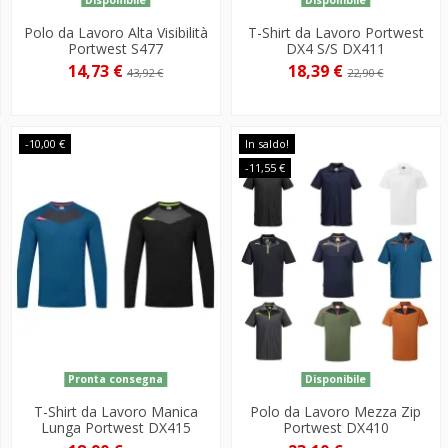
Polo da Lavoro Alta Visibilità
T-Shirt da Lavoro Portwest
Portwest S477
DX4 S/S DX411
14,73 €
18,39 €
43,92 €
22,90 €
-10,00 €
In saldo!
-11,55 €
Pronta consegna
Disponibile
T-Shirt da Lavoro Manica
Polo da Lavoro Mezza Zip
Lunga Portwest DX415
Portwest DX410