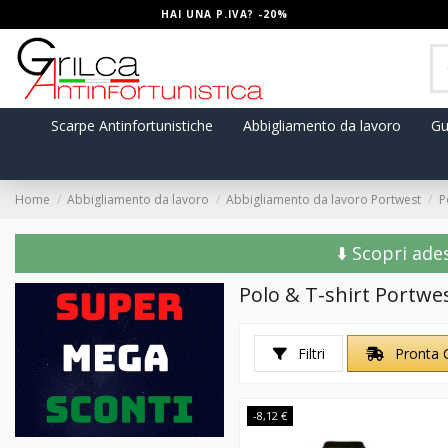
HAI UNA P.IVA? -20%
Scarpe Antinfortunistiche
Abbigliamento da lavoro
Gu
Home
Abbigliamento da lavoro
Abbigliamento da lavoro Portwest
P
⬇️ Scopri ade
Polo & T-shirt Portwe
Filtri
Pronta 
-8,12 €