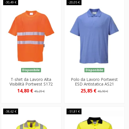
-30,49 €
-20,05 €
Disponibile
Disponibile
T-shirt da Lavoro Alta
Polo da Lavoro Portwest
Visibilità Portwest S172
ESD Antistatica AS21
14,80 €
25,85 €
45,29 €
45,90 €
-38,62 €
-51,81 €