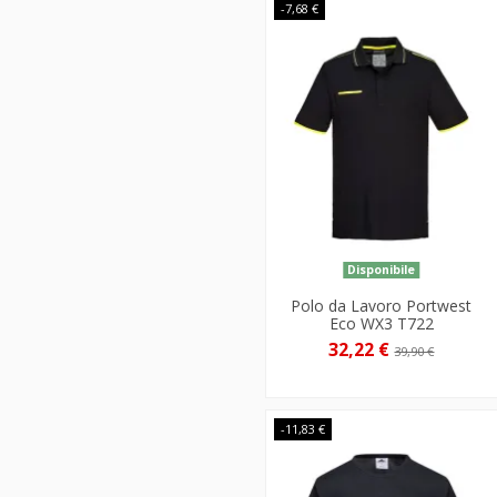
-7,68 €
Disponibile
Polo da Lavoro Portwest
Eco WX3 T722
32,22 €
39,90 €
-11,83 €