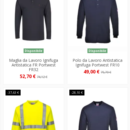
Disponibile
Disponibile
Maglia da Lavoro Ignifuga
Polo da Lavoro Antistatica
Antistatica FR Portwest
Ignifuga Portwest FR10
FR32
49,00 €
75,70 €
52,70 €
74,12 €
-37,63 €
-28,10 €