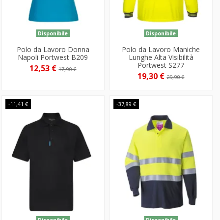
Disponibile
Disponibile
Polo da Lavoro Donna
Polo da Lavoro Maniche
Napoli Portwest B209
Lunghe Alta Visibilità
Portwest S277
12,53 €
17,90 €
19,30 €
29,90 €
-11,41 €
-37,89 €
Disponibile
Disponibile