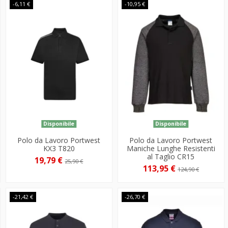
-6,11 €
-10,95 €
Disponibile
Disponibile
Polo da Lavoro Portwest
Polo da Lavoro Portwest
KX3 T820
Maniche Lunghe Resistenti
al Taglio CR15
19,79 €
25,90 €
113,95 €
124,90 €
-21,42 €
-26,70 €