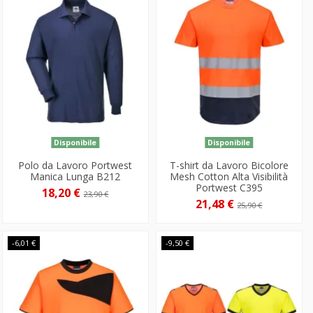
Disponibile
Disponibile
Polo da Lavoro Portwest
T-shirt da Lavoro Bicolore
Manica Lunga B212
Mesh Cotton Alta Visibilità
Portwest C395
18,20 €
23,90 €
21,48 €
25,90 €
-6,01 €
-9,50 €