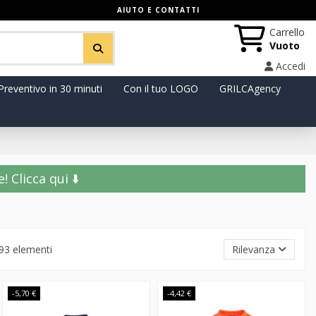
AIUTO E CONTATTI
Carrello
Vuoto
Accedi
Preventivo in 30 minuti
Con il tuo LOGO
GRILCAgency
️ Clicca qui ⬇️
93 elementi
Rilevanza
-5,70 €
-4,42 €