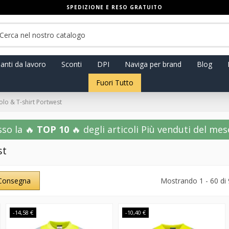
SPEDIZIONE E RESO GRATUITO
anti da lavoro
Sconti
DPI
Naviga per brand
Blog
Fuori Tutto
olo & T-shirt Portwest
sso la 🔥
TOP 10
🔥 degli articoli Più venduti del mese!
st
Consegna
Mostrando 1 - 60 di 
-14,58 €
-10,40 €