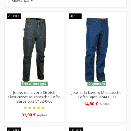
Rilevanza
-18,00 €
-8,10 €
Pronta consegna
Disponibile
Jeans da Lavoro Stretch
Jeans da Lavoro Multitasche
Elasticizzati Multitasche Cofra
Cofra Dijon V244-0-00
Barcelona V152-0-00
14,80 €
22,90 €
31,90 €
49,90 €
-10,60 €
-11,20 €