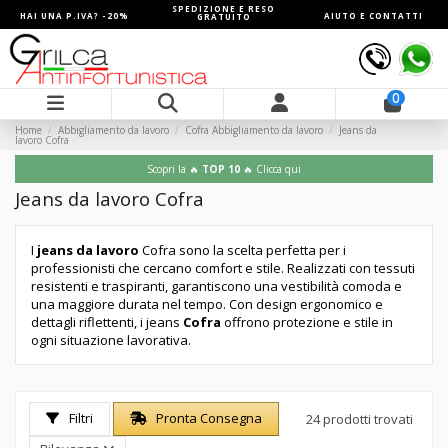
SPEDIZIONE E RESO
HAI UNA P.IVA? -20%
AIUTO E CONTATTI
GRATUITO
0
Home
Abbigliamento da lavoro
Cofra Abbigliamento da lavoro
Jeans da
lavoro Cofra
Scopri la 🔥
TOP 10
🔥 Clicca qui
Jeans da lavoro Cofra
I
jeans da lavoro
Cofra sono la scelta perfetta per i
professionisti che cercano comfort e stile. Realizzati con tessuti
resistenti e traspiranti, garantiscono una vestibilità comoda e
una maggiore durata nel tempo. Con design ergonomico e
dettagli riflettenti, i jeans
Cofra
offrono protezione e stile in
ogni situazione lavorativa.
Filtri
Pronta Consegna
24 prodotti trovati