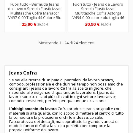
Fuori tutto - Bermuda Jeans
Fuori tutto - Jeans da Lavoro
da Lavoro Stretch Elasticizzati
Stretch Elasticizzati
Multitasche Cofra Manacor
Multitasche Cofra Astorga
V497-0-00 Taglia 44 Colore Blu
V494-0-00 colore blu taglia 46
25,90 €
30,90 €
39,90 €
59,90 €
Mostrando 1 - 24 di 24 elementi
Jeans Cofra
Se sei alla ricerca di un paio di pantaloni da lavoro pratico,
comodo, professionale e che duri nel tempo non possiamo che
consigliarti i jeans da lavoro
Cofra
, la scelta migliore, che
risponde alle esigenze di qualunque lavoratore. I jeans da
lavoro sono tra i capi più utilizzati in ogni settore lavorativo;
comodi e resistenti, perfetti per qualunque occasione
L'
Cofra produce jeans originali e con
abbigliamento da lavoro
materiali di alta qualità, con lo scopo di mettere al centro di tutto
la comodità e la protezione di chi lo indossa. Lo stile,
l'accuratezza dei dettagli, ma soprattutto la grande varietà di
modelli fanno di Cofra la scelta perfetta per comporre la
propria uniforme da lavoro.