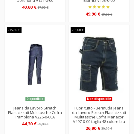
Dortmund V151-0-00
Biarritz V153-0-00
40,60 €
57,90 €
49,90 €
69,90 €
-15,60 €
-13,00 €
Disponibile
Non disponibile
Jeans da Lavoro Stretch
Fuori tutto - Bermuda Jeans
Elasticizzati Multitasche Cofra
da Lavoro Stretch Elasticizzati
Pamplona V226-0-00A
Multitasche Cofra Manacor
V497-0-00 taglia 48 colore blu
44,30 €
59,90 €
26,90 €
39,90 €