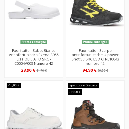
Pronta consegna
Pronta consegna
Fuori tutto - Sabot Bianco
Fuori tutto - Scarpe
Antinfortunistico Exena S955
antinfortunistiche U-power
Lisa OB E A FO SRC -
Shot S3 SRC ESD CI RL10043
C0004V003 Numero 42
numero 42
23,90 €
94,90 €
41,70 €
99,90 €
-16,00 €
Spedizione Gratuita
-13,00 €