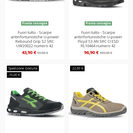
Pronta consegna
Pronta consegna
Fuori tutto - Scarpe
Fuori tutto - Scarpe
antinfortunistiche U-power
antinfortunistiche U-power
Rebound Grip S2 SRC
Floyd S3 AN SRC CI ESD
UW20022 numero 42
RL10464 numero 42
43,90 €
96,90 €
59,90 €
109,90 €
Spedizione Gratuita
-22,00 €
-15,00 €