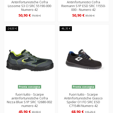
Antinfortunistiche Cofra
Antinfortunistici Cofra
Lissome S3 CI SRC 55190-000
Riemann S1P ESD SRC 11550-
Numero 42
000 - Numero 42
50,90 €
50,90 €
79,90 €
89,90 €
-24,00 €
-46,35 €
Pronta consegna
Pronta consegna
fuori tutto - Scarpe
Fuori tutto - Scarpe
antinfortunistiche Cofra
Antinfortunistiche Giasco
Nizza Blue S1P SRC 12680-002
Spider O1 FO SRC ESD
numero 42
C7154N Numero 42
45,90 €
68,90 €
69,90 €
115,25 €