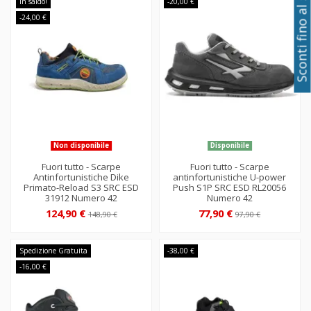
Sconti fino al 50%
In saldo!
-20,00 €
-24,00 €
Non disponibile
Disponibile
Fuori tutto - Scarpe
Fuori tutto - Scarpe
Antinfortunistiche Dike
antinfortunistiche U-power
Primato-Reload S3 SRC ESD
Push S1P SRC ESD RL20056
31912 Numero 42
Numero 42
124,90 €
77,90 €
148,90 €
97,90 €
Spedizione Gratuita
-38,00 €
-16,00 €