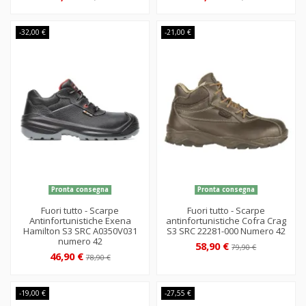
-32,00 €
-21,00 €
Pronta consegna
Pronta consegna
Fuori tutto - Scarpe
Fuori tutto - Scarpe
Antinfortunistiche Exena
antinfortunistiche Cofra Crag
Hamilton S3 SRC A0350V031
S3 SRC 22281-000 Numero 42
numero 42
58,90 €
79,90 €
46,90 €
78,90 €
-19,00 €
-27,55 €