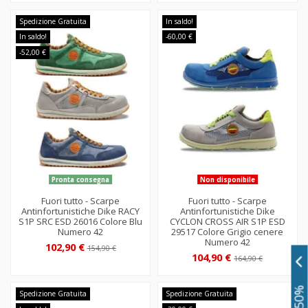
Spedizione Gratuita
In saldo!
In saldo!
-60,00 €
-52,00 €
Pronta consegna
Non disponibile
Fuori tutto - Scarpe
Fuori tutto - Scarpe
Antinfortunistiche Dike RACY
Antinfortunistiche Dike
S1P SRC ESD 26016 Colore Blu
CYCLON CROSS AIR S1P ESD
Numero 42
29517 Colore Grigio cenere
Numero 42
102,90 €
154,90 €
104,90 €
164,90 €
Spedizione Gratuita
Spedizione Gratuita