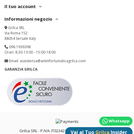
Il tuo account
Informazioni negozio
Grilca SRL
Via Roma 152
88054 Sersale Italy
096.1936398
Orari: 8:30-13:00 - 15:00-18:00
Email:
assistenza@antinfortunisticagrilca.com
GARANZIA GRILCA
Whatsapp
Grilca SRL - P.IVA: IT02342180797 - All Rights Reserved
Vai al Tuo
Grilca
Insider