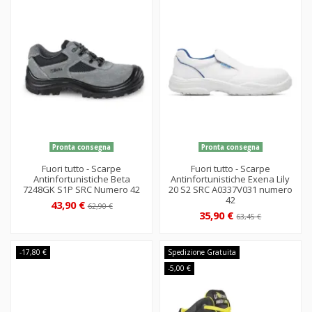
Pronta consegna
Pronta consegna
Fuori tutto - Scarpe
Fuori tutto - Scarpe
Antinfortunistiche Beta
Antinfortunistiche Exena Lily
7248GK S1P SRC Numero 42
20 S2 SRC A0337V031 numero
42
43,90 €
62,90 €
35,90 €
63,45 €
-17,80 €
Spedizione Gratuita
-5,00 €