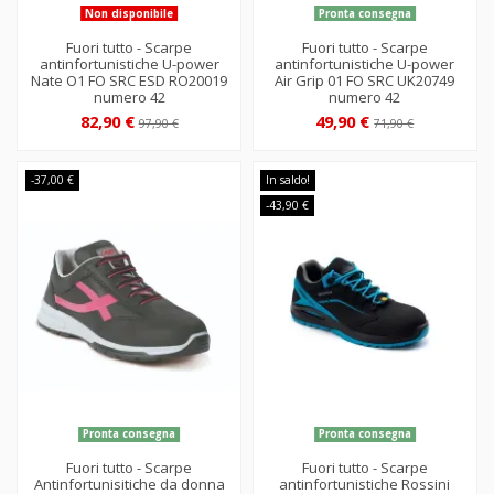
Non disponibile
Pronta consegna
Fuori tutto - Scarpe
Fuori tutto - Scarpe
antinfortunistiche U-power
antinfortunistiche U-power
Nate O1 FO SRC ESD RO20019
Air Grip 01 FO SRC UK20749
numero 42
numero 42
82,90 €
49,90 €
97,90 €
71,90 €
-37,00 €
In saldo!
-43,90 €
Pronta consegna
Pronta consegna
Fuori tutto - Scarpe
Fuori tutto - Scarpe
Antinfortunisitiche da donna
antinfortunistiche Rossini