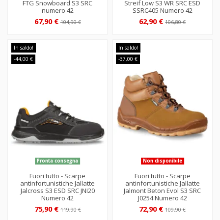
FTG Snowboard S3 SRC
Streif Low S3 WR SRC ESD
numero 42
SSRC405 Numero 42
67,90 €
62,90 €
104,90 €
106,80 €
In saldo!
In saldo!
-44,00 €
-37,00 €
Pronta consegna
Non disponibile
Fuori tutto - Scarpe
Fuori tutto - Scarpe
antinfortunistiche Jallatte
antinfortunistiche Jallatte
Jalcross S3 ESD SRC JNI20
Jalmont Beton Evol S3 SRC
Numero 42
J0254 Numero 42
75,90 €
72,90 €
119,90 €
109,90 €