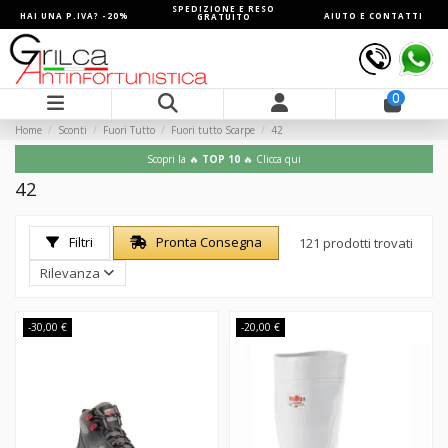
SPEDIZIONE E RESO
HAI UNA P.IVA? -20%
AIUTO E CONTATTI
GRATUITO
0
Home
Sconti
Fuori Tutto
Fuori tutto Scarpe
42
Scopri la 🔥
TOP 10
🔥 Clicca qui
42
Filtri
Pronta Consegna
121 prodotti trovati
Rilevanza
-30,00 €
-20,00 €