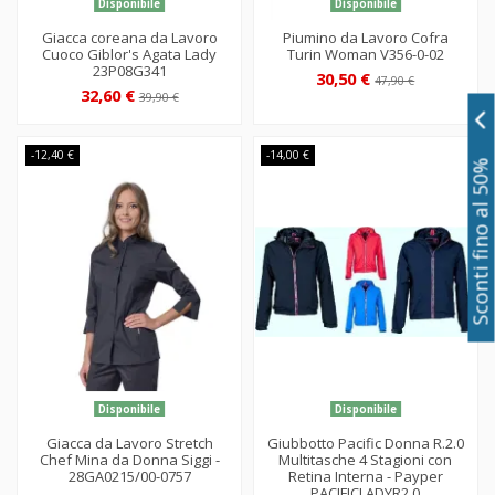
Disponibile
Disponibile
Giacca coreana da Lavoro
Piumino da Lavoro Cofra
Cuoco Giblor's Agata Lady
Turin Woman V356-0-02
23P08G341
30,50 €
47,90 €
32,60 €
39,90 €
-12,40 €
-14,00 €
Sconti fino al 50%
Disponibile
Disponibile
Giacca da Lavoro Stretch
Giubbotto Pacific Donna R.2.0
Chef Mina da Donna Siggi -
Multitasche 4 Stagioni con
28GA0215/00-0757
Retina Interna - Payper
PACIFICLADYR2.0