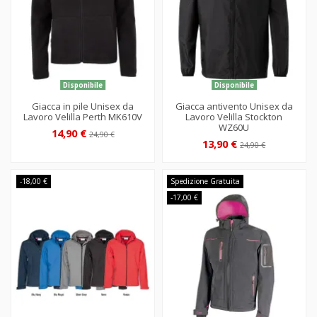
Disponibile
Disponibile
Giacca in pile Unisex da
Giacca antivento Unisex da
Lavoro Velilla Perth MK610V
Lavoro Velilla Stockton
WZ60U
14,90 €
24,90 €
13,90 €
24,90 €
-18,00 €
Spedizione Gratuita
-17,00 €