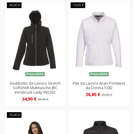
-35,00 €
-13,05 €
Disponibile
Disponibile
Giubbotto da Lavoro Stretch
Pile da Lavoro Aran Portwest
Softshell Multitasche JRC
da Donna F282
Innsbruck Lady 992202
26,85 €
39,90 €
34,90 €
69,90 €
-15,00 €