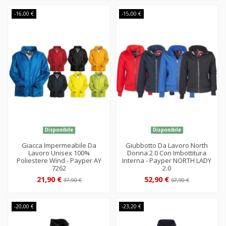
-16,00 €
-15,00 €
Disponibile
Disponibile
Giacca Impermeabile Da
Giubbotto Da Lavoro North
Lavoro Unisex 100%
Donna 2.0 Con Imbottitura
Poliestere Wind - Payper AY
Interna - Payper NORTH LADY
7262
2.0
21,90 €
52,90 €
37,90 €
67,90 €
-20,00 €
-23,20 €