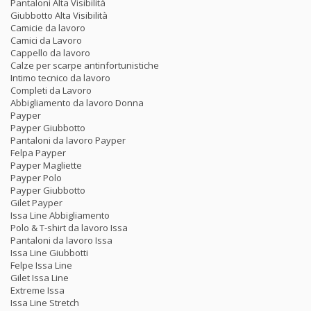
Pantaloni Alta Visibilità
Giubbotto Alta Visibilità
Camicie da lavoro
Camici da Lavoro
Cappello da lavoro
Calze per scarpe antinfortunistiche
Intimo tecnico da lavoro
Completi da Lavoro
Abbigliamento da lavoro Donna
Payper
Payper Giubbotto
Pantaloni da lavoro Payper
Felpa Payper
Payper Magliette
Payper Polo
Payper Giubbotto
Gilet Payper
Issa Line Abbigliamento
Polo & T-shirt da lavoro Issa
Pantaloni da lavoro Issa
Issa Line Giubbotti
Felpe Issa Line
Gilet Issa Line
Extreme Issa
Issa Line Stretch