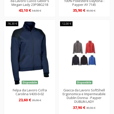
da Lavoro Cuoco Giblor's
100% Poliestere Daytona -
Megan Lady 23P08G218
Payper AY 7145
43,10 €
35,90 €
54,90 €
49,90 €
-16,30 €
-12,00 €
Disponibile
Disponibile
Felpa da Lavoro Cofra
Giacca da Lavoro SoftShell
Carolina V430-0-02
Ergonomica e Impermeabile
Dublin Donna - Payper
23,60 €
39,90 €
DUBLIN LADY
37,90 €
49,90 €