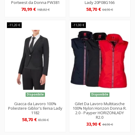
Portwest da Donna PW381
Lady 20P08G166
70,99 €
58,70 €
168,82 €
64,90 €
-11,20 €
-11,00 €
Disponibile
Disponibile
Giacca da Lavoro 100%
Gilet Da Lavoro Multitasche
Poliestere Giblor's Ilenia Lady
100% Nylon Horizon Donna R.
1182
2.0 - Payper HORIZONLADY
R2.0
58,70 €
69,90 €
33,90 €
44,90 €