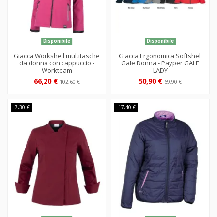
Disponibile
Disponibile
Giacca Workshell multitasche
Giacca Ergonomica Softshell
da donna con cappuccio -
Gale Donna - Payper GALE
Workteam
LADY
66,20 €
50,90 €
102,60 €
69,90 €
-7,30 €
-17,40 €