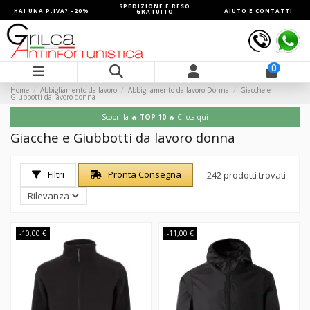
SPEDIZIONE E RESO
HAI UNA P.IVA? -20%
AIUTO E CONTATTI
GRATUITO
0
Home
Abbigliamento da lavoro
Abbigliamento da lavoro Donna
Giacche e
Giubbotti da lavoro donna
Scopri la 🔥
TOP 10
🔥 Clicca qui
Giacche e Giubbotti da lavoro donna
Filtri
Pronta Consegna
242 prodotti trovati
Rilevanza
-10,00 €
-11,00 €