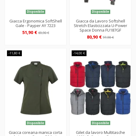
Disponibile
Disponibile
Giacca Ergonomica SoftShell
Giacca da Lavoro Softshell
Gale - Payper AY 7223
Stretch Elasticizzata U-Power
Space Donna FU187GF
51,90 €
69,90 €
80,90 €
97,90 €
-11,80 €
-14,00 €
Disponibile
Disponibile
Giacca coreana manica corta
Gilet da lavoro Multitasche