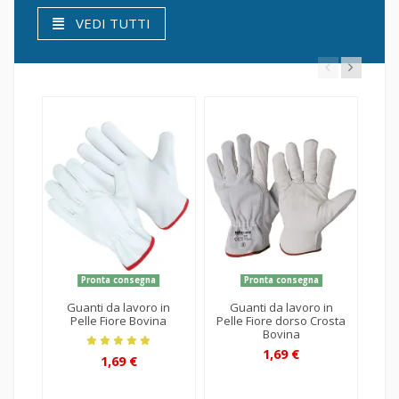
VEDI TUTTI
Pronta consegna
Pronta consegna
Guanti da lavoro in
Guanti da lavoro in
Pelle Fiore Bovina
Pelle Fiore dorso Crosta
sp
Bovina
sup
1,69 €
1,69 €