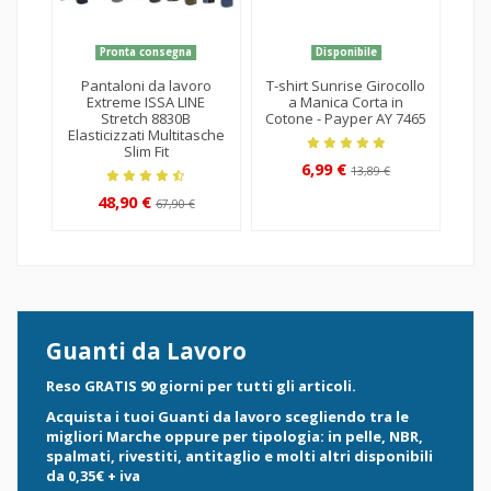
Pronta consegna
Disponibile
Pantaloni da lavoro
T-shirt Sunrise Girocollo
P
Extreme ISSA LINE
a Manica Corta in
St
Stretch 8830B
Cotone - Payper AY 7465
M
Elasticizzati Multitasche
Slim Fit
6,99 €
13,89 €
48,90 €
67,90 €
Guanti da Lavoro
Reso GRATIS 90 giorni per tutti gli articoli.
Acquista i tuoi Guanti da lavoro scegliendo tra le
migliori Marche oppure per tipologia: in pelle, NBR,
spalmati, rivestiti, antitaglio e molti altri disponibili
da 0,35
€ + iva