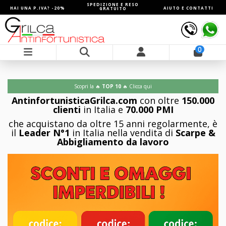
SPEDIZIONE E RESO
HAI UNA P.IVA? -20%
AIUTO E CONTATTI
GRATUITO
0
Scopri la 🔥
TOP 10
🔥 Clicca qui
AntinfortunisticaGrilca.com
con oltre
150.000
clienti
in Italia e
70.000 PMI
che acquistano da oltre 15 anni regolarmente, è
il
Leader N°1
in Italia nella vendita di
Scarpe &
Abbigliamento da lavoro