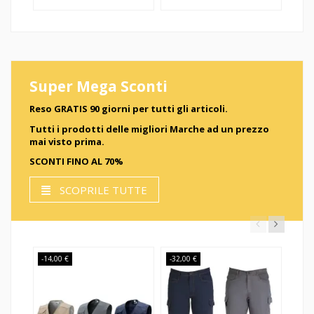
Super Mega Sconti
Reso GRATIS 90 giorni per tutti gli articoli.
Tutti i prodotti delle migliori Marche ad un prezzo
mai visto prima.
SCONTI FINO AL 70%
SCOPRILE TUTTE
-14,00 €
-32,00 €
Sped
-45,