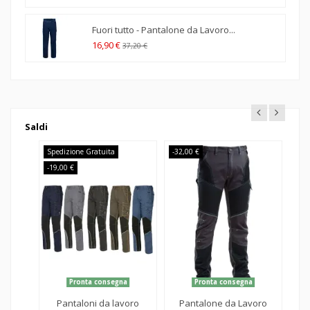
Fuori tutto - Pantalone da Lavoro...
16,90 €
37,20 €
Saldi
-13,00 €
-3,
a
Pronta consegna
Disponibile
voro
Pantaloni da lavoro
Tuta intera Monouso
G