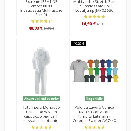
h Slim
Worker Multitasche con
CAT.1 tipo con
p
 P&P
Triple Cuciture per tutte
cappuccio blu e bianco
-536
le Stagioni - Payper AY
in polipropilene
7323
2,19 €
€
27,90 €
40,90 €
-10,00 €
Pronta consegna
Pronta consegna
enice
Pantalone da lavoro
Guanti da lavoro in
Gu
on
Estivo Leggero 100%
Pelle Fiore dorso Crosta
 in
cotone Summer ISSA -
Bovina
Y 7440
8031
1,69 €