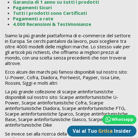
Garanzia di 1 anno su tutti i prodotti
Pagamenti Sicuri
Tutti i prodotti sono Certificati
Pagamenti a rate
4.000 Recensioni & Testimonianze
Siamo la più grande piattaforma di e-commerce del settore
in Europa. Se cerchi pantaloni da lavoro, puoi scegliere tra
oltre 4000 modelli delle migliori marche. Lo stesso vale per
gli articoli più richiesti, che offriamo ai migliori prezzi al
mondo, con una scelta senza precedenti che non troverai
altrove.
Ecco alcuni dei marchi più famosi disponibili sul nostro sito:
U-Power
,
Cofra
,
Diadora
,
Portwest
,
Payper
,
Issa Line
,
Rossini
,
Siggi
e molti altri
La più grande collezione di scarpe antinfortunistche
disponibili sul nostro sito:
Scarpe antinfortunistiche U-
Power
,
Scarpe antinfortunistiche Cofra
,
Scarpe
antinfortunistiche Diadora
,
Scarpe antinfortunistiche FTG
,
Scarpe antinfortunistiche Sparco
,
Scarpe antinfortunistiche
Base
,
Scarpe antinfortunistiche Giasco
,
Scarpe
Whatsapp
antinfortunistiche Dike
Vai al Tuo
Grilca
Insider
Se invece sei alla ricerca della tua nuova divisa ad alte