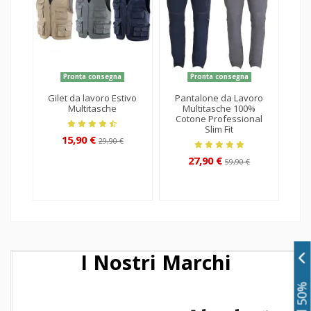
Pronta consegna
Pronta consegna
Gilet da lavoro Estivo
Pantalone da Lavoro
Multitasche
Multitasche 100%
Cotone Professional
Gi
Slim Fit
15,90 €
T
29,90 €
27,90 €
59,90 €
I Nostri Marchi