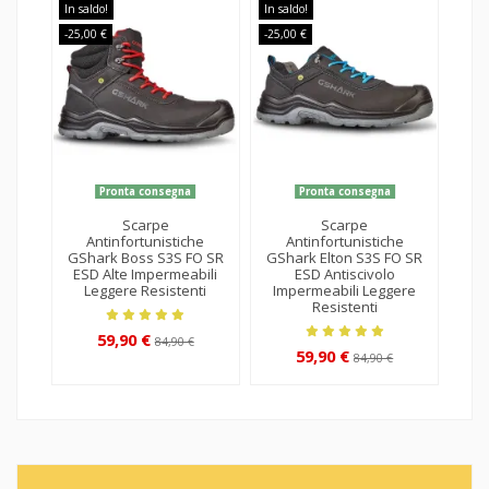
In saldo!
In saldo!
In sa
-25,00 €
-25,00 €
-15,
Pronta consegna
Pronta consegna
Scarpe
Scarpe
Antinfortunistiche
Antinfortunistiche
GShark Boss S3S FO SR
GShark Elton S3S FO SR
Gs
ESD Alte Impermeabili
ESD Antiscivolo
Leggere Resistenti
Impermeabili Leggere
Resistenti
59,90 €
84,90 €
59,90 €
84,90 €