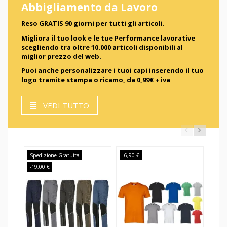
Abbigliamento da Lavoro
Reso GRATIS 90 giorni per tutti gli articoli.
Migliora il tuo look e le tue Performance lavorative
scegliendo tra oltre 10.000 articoli disponibili al
miglior prezzo del web.
Puoi anche personalizzare i tuoi capi inserendo il tuo
logo tramite stampa o ricamo, da 0,99
€ + iva
VEDI TUTTO
Spedizione Gratuita
-6,90 €
-11,
-19,00 €