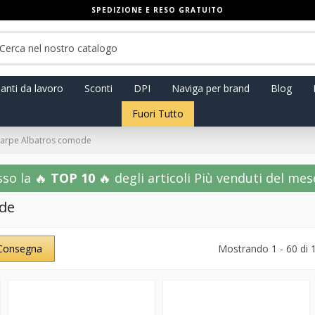
SPEDIZIONE E RESO GRATUITO
anti da lavoro
Sconti
DPI
Naviga per brand
Blog
Fuori Tutto
carpe Albatros comode
sso la 🔥
TOP 10
🔥 degli articoli Più venduti del mese!
ode
Consegna
Mostrando 1 - 60 di 