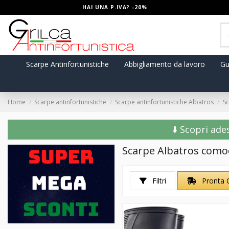
HAI UNA P.IVA? -20%
Scarpe Antinfortunistiche
Abbigliamento da lavoro
Gu
Home
Scarpe antinfortunistiche
Scarpe antinfortunistiche Albatros
S
⬇️ Scopri ade
Scarpe Albatros com
Filtri
Pronta 