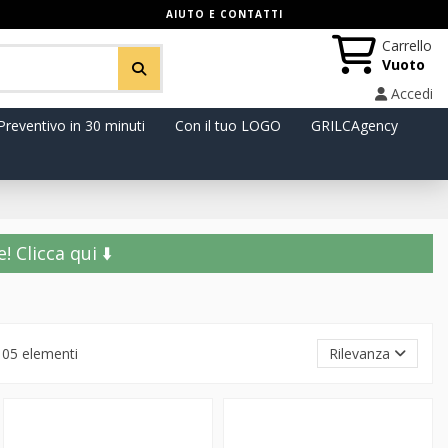
AIUTO E CONTATTI
Carrello
Vuoto
Accedi
Preventivo in 30 minuti
Con il tuo LOGO
GRILCAgency
️ Clicca qui ⬇️
105 elementi
Rilevanza