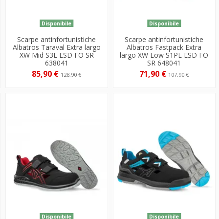
Disponibile
Disponibile
Scarpe antinfortunistiche
Scarpe antinfortunistiche
Albatros Taraval Extra largo
Albatros Fastpack Extra
XW Mid S3L ESD FO SR
largo XW Low S1PL ESD FO
638041
SR 648041
85,90 €
71,90 €
128,90 €
107,90 €
Disponibile
Disponibile